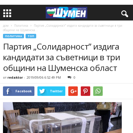
дом
Политика
Партия „Солидарност” издига кандидати за съветници в три
общини на Шуменска...
ПОЛИТИКА
ТОП
Партия „Солидарност” издига
кандидати за съветници в три
общини на Шуменска област
от
redaktor
-
2019/09/06 6:52:49 PM
0
Facebook
Twitter