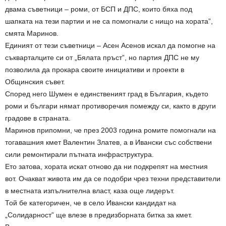
двама съветници – роми, от БСП и ДПС, които бяха под
шапката на тези партии и не са помогнали с нищо на хората”,
смята Маринов.
Единият от тези съветници – Асен Асенов искал да помогне на
съкварталците си от „Бялата пръст”, но партия ДПС не му
позволила да прокара своите инициативи и проекти в
Общинския съвет.
Според него Шумен е единственият град в България, където
роми и българи нямат противоречия помежду си, както в други
градове в страната.
Маринов припомни, че през 2003 година ромите помогнали на
тогавашния кмет Валентин Златев, а в Ивански със собствени
сили ремонтирали пътната инфраструктура.
Ето затова, хората искат отново да ни подкрепят на местния
вот. Очакват живота им да се подобри чрез техни представители
в местната изпълнителна власт, каза още лидерът.
Той бе категоричен, че в село Ивански кандидат на
„Солидарност” ще влезе в предизборната битка за кмет.