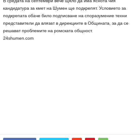
В средата на септември вече щяло да има яснота чия
кандидатура за кмет на Шумен ще подкрепят. Условието за
подкрепата обаче било подписване на споразумение техни
представители да влязат в дирекциите в Общината, за да се
решават проблемите на ромската общност.
24shumen.com