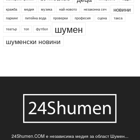
новини
кражба
медия
музика
най-новото
незаконна сеч
паркинг
питейна вода
проверки
професия
сцена
такса
шумен
театър
топ
футбол
шуменски новини
24Shumen.COM е независима медия за област Шумен...