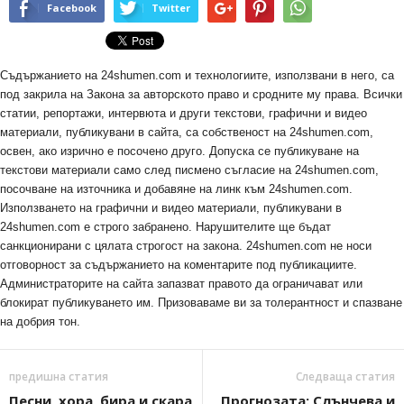
Facebook
Twitter
Съдържанието на 24shumen.com и технологиите, използвани в него, са
под закрила на Закона за авторското право и сродните му права. Всички
статии, репортажи, интервюта и други текстови, графични и видео
материали, публикувани в сайта, са собственост на 24shumen.com,
освен, ако изрично е посочено друго. Допуска се публикуване на
текстови материали само след писмено съгласие на 24shumen.com,
посочване на източника и добавяне на линк към 24shumen.com.
Използването на графични и видео материали, публикувани в
24shumen.com е строго забранено. Нарушителите ще бъдат
санкционирани с цялата строгост на закона. 24shumen.com не носи
отговорност за съдържанието на коментарите под публикациите.
Администраторите на сайта запазват правото да ограничават или
блокират публикуването им. Призоваваме ви за толерантност и спазване
на добрия тон.
предишна статия
Следваща статия
Песни, хора, бира и скара
Прогнозата: Слънчева и