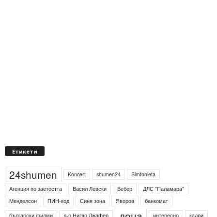
Етикети
24shumen
Koncert
shumen24
Simfonieta
Агенция по заетостта
Васил Левски
Вебер
ДЛС "Паламара"
Менделсон
ПИН-код
Синя зона
Яворов
банкомат
деца
български филми
д-р Нигяр Джафер
интересно
кадри