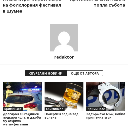
на фолклорния фестивал
топла събота
в Шумен
redaktor
СВЪРЗАНИ НОВИНИ
ОЩЕ ОТ АВТОРА
Криминале
Криминале
Криминале
Дрогиран 18-годишен
Почерпен седна зад
Задържаха мъж, набил
подкара кола, в джоба
волана
приятелката си
му откриха
метамфетамин