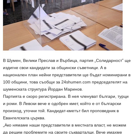
В Шумен, Велики Преслав и Върбица, партия „Солидарност” ще
издигне свои кандидати за общински съветници. А в
национален план нейни представители ще бъдат номинирани в
100 общини, това съобщи за 24shumen.com председателят на
шуменската структура Йордан Маринов.
Партията е скоро регистрирана. В нея членуват българи, турци
и роми. В Левски вече е одобрен кмет, който е от български
произход, уточни той. Кандидат-кметът бил проповедник в
Евангелската църква.
„Ако нямаме наши представители в местната власт, не можем
да решим проблемите на своите съкварталци. Вече имахме