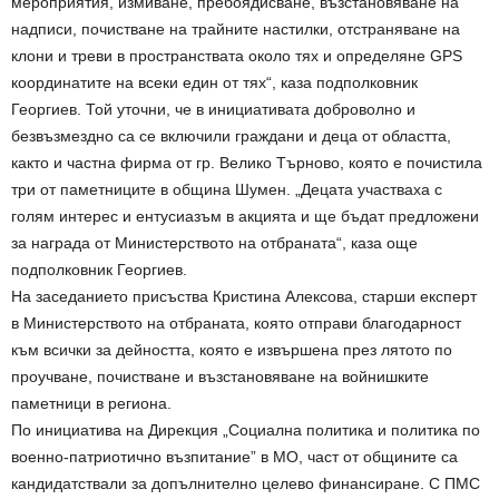
мероприятия, измиване, пребоядисване, възстановяване на
надписи, почистване на трайните настилки, отстраняване на
клони и треви в пространствата около тях и определяне GPS
координатите на всеки един от тях“, каза подполковник
Георгиев. Той уточни, че в инициативата доброволно и
безвъзмездно са се включили граждани и деца от областта,
както и частна фирма от гр. Велико Търново, която е почистила
три от паметниците в община Шумен. „Децата участваха с
голям интерес и ентусиазъм в акцията и ще бъдат предложени
за награда от Министерството на отбраната“, каза още
подполковник Георгиев.
На заседанието присъства Кристина Алексова, старши експерт
в Министерството на отбраната, която отправи благодарност
към всички за дейността, която е извършена през лятото по
проучване, почистване и възстановяване на войнишките
паметници в региона.
По инициатива на Дирекция „Социална политика и политика по
военно-патриотично възпитание” в МО, част от общините са
кандидатствали за допълнително целево финансиране. С ПМС