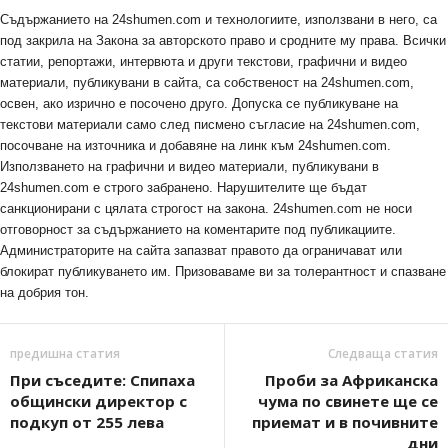
Съдържанието на 24shumen.com и технологиите, използвани в него, са
под закрила на Закона за авторското право и сродните му права. Всички
статии, репортажи, интервюта и други текстови, графични и видео
материали, публикувани в сайта, са собственост на 24shumen.com,
освен, ако изрично е посочено друго. Допуска се публикуване на
текстови материали само след писмено съгласие на 24shumen.com,
посочване на източника и добавяне на линк към 24shumen.com.
Използването на графични и видео материали, публикувани в
24shumen.com е строго забранено. Нарушителите ще бъдат
санкционирани с цялата строгост на закона. 24shumen.com не носи
отговорност за съдържанието на коментарите под публикациите.
Администраторите на сайта запазват правото да ограничават или
блокират публикуването им. Призоваваме ви за толерантност и спазване
на добрия тон.
предишна статия
Следваща статия
При съседите: Спипаха
Проби за Африканска
общински директор с
чума по свинете ще се
подкуп от 255 лева
приемат и в почивните
дни