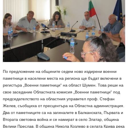
По предложение на общините седем ново издирени военни
паметници в населени места на региона ще бъдат включени в
регистъра „Военни паметници“ на област Шумен. Това реши на
свое заседание Областната комисия „Военни паметници“ под
председателството на областния управител проф. Стефан
Желев, съобщиха от пресцентъра на Областна администрация.
Два от паметниците са на загиналите в Балканската, Първата и
Втората световна война и се намират в село Златар, община
Велики Преслав. В община Никола Козлево в селата Крива река