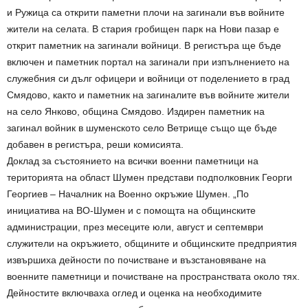
и Ружица са открити паметни плочи на загинали във войните
жители на селата. В стария гробищен парк на Нови пазар е
открит паметник на загинали войници. В регистъра ще бъде
включен и паметник портал на загинали при изпълнението на
служебния си дълг офицери и войници от поделението в град
Смядово, както и паметник на загиналите във войните жители
на село Янково, община Смядово. Издирен паметник на
загинал войник в шуменското село Ветрище също ще бъде
добавен в регистъра, реши комисията.
Доклад за състоянието на всички военни паметници на
територията на област Шумен представи подполковник Георги
Георгиев – Началник на Военно окръжие Шумен. „По
инициатива на ВО-Шумен и с помощта на общинските
администрации, през месеците юли, август и септември
служители на окръжието, общините и общинските предприятия
извършиха дейности по почистване и възстановяване на
военните паметници и почистване на пространствата около тях.
Дейностите включваха оглед и оценка на необходимите