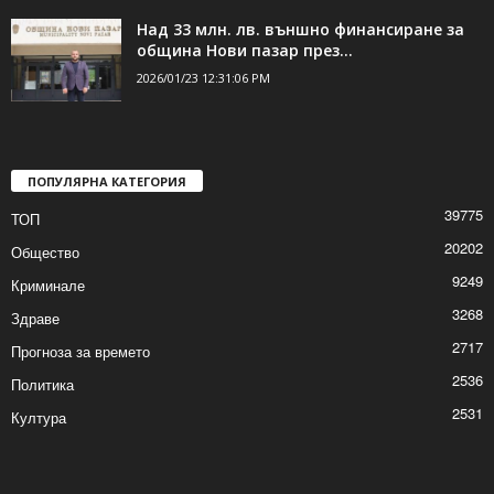
12 съдии: Румен Радев вече не е
президент!
2026/01/23 2:02:36 PM
Над 33 млн. лв. външно финансиране за
община Нови пазар през...
2026/01/23 12:31:06 PM
ПОПУЛЯРНА КАТЕГОРИЯ
39775
ТОП
20202
Общество
9249
Криминале
3268
Здраве
2717
Прогноза за времето
2536
Политика