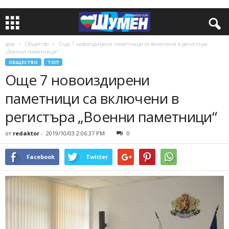
дом
Общество
Още 7 новоиздирени паметници са включени в регистъра
„Военни паметници“
ОБЩЕСТВО
ТОП
Още 7 новоиздирени
паметници са включени в
регистъра „Военни паметници“
от
redaktor
-
2019/10/03 2:06:37 PM
0
Facebook
Twitter