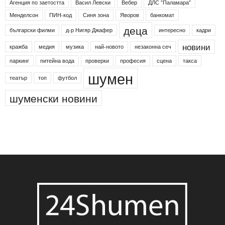
Етикети
24shumen
Koncert
shumen24
Simfonieta
Агенция по заетостта
Васил Левски
Вебер
ДЛС "Паламара"
Менделсон
ПИН-код
Синя зона
Яворов
банкомат
деца
български филми
д-р Нигяр Джафер
интересно
кадри
новини
кражба
медия
музика
най-новото
незаконна сеч
паркинг
питейна вода
проверки
професия
сцена
такса
шумен
театър
топ
футбол
шуменски новини