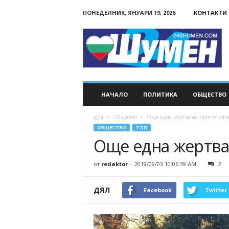
ПОНЕДЕЛНИК, ЯНУАРИ 19, 2026
КОНТАКТИ
24Shumen.COM
НАЧАЛО
ПОЛИТИКА
ОБЩЕСТВО
дом
Общество
Още една жертва на простотият
ОБЩЕСТВО
ТОП
Още една жертва
от
redaktor
-
2019/09/03 10:06:39 AM
2
ДЯЛ
Facebook
Twitter