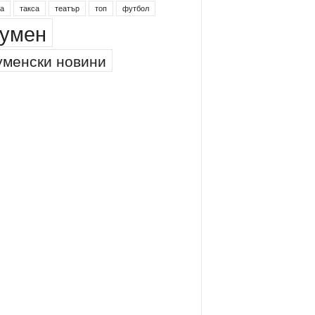
инг
питейна вода
проверки
професия
а
такса
театър
топ
футбол
умен
менски новини