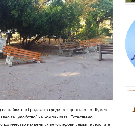
 са пейките в Градската градина в центъра на Шумен.
 явно за „удобство“ на компанията. Естествено,
о количество изядени слънчогледови семки, а люспите