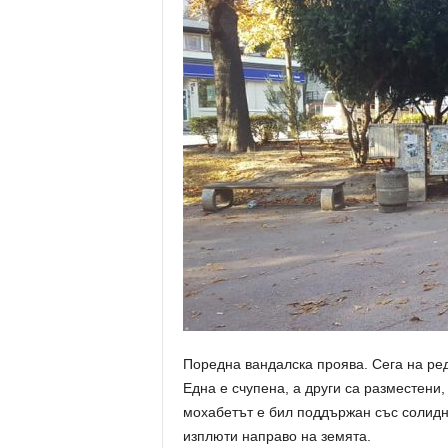
Поредна вандалска проява. Сега на ред
Eдна е счупена, а други са разместени,
мохабетът е бил поддържан със солидн
изплюти направо на земята.