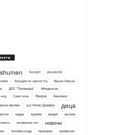
икети
4shumen
Koncert
shumen24
onieta
Агенция по заетостта
Васил Левски
ер
ДЛС "Паламара"
Менделсон
-код
Синя зона
Яворов
банкомат
деца
арски филми
д-р Нигяр Джафер
ресно
кадри
кражба
медия
музика
новини
новото
незаконна сеч