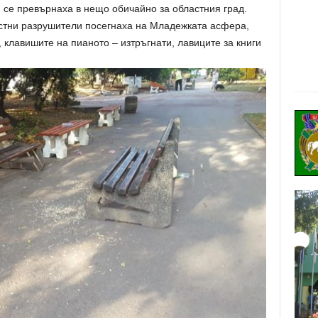
 се превърнаха в нещо обичайно за областния град.
стни разрушители посегнаха на Младежката асфера,
 клавишите на пианото – изтръгнати, лавиците за книги