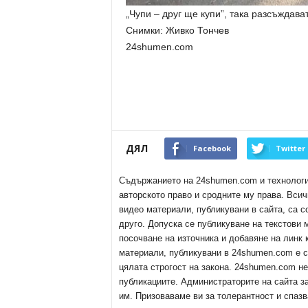
„Чупи – друг ще купи”, така разсъждав
Снимки: Живко Тончев
24shumen.com
ДЯЛ
Facebook
Twitter
Съдържанието на 24shumen.com и технологиит
авторското право и сродните му права. Всич
видео материали, публикувани в сайта, са с
друго. Допуска се публикуване на текстови
посочване на източника и добавяне на линк
материали, публикувани в 24shumen.com е с
цялата строгост на закона. 24shumen.com н
публикациите. Администраторите на сайта з
им. Призоваваме ви за толерантност и спазв