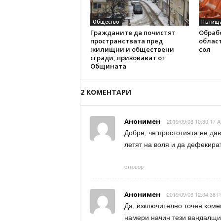
Общество
Пътищ
Гражданите да почистят
Обраб
пространствата пред
област
жилищни и обществени
сол
сгради, призовават от
Общината
2 КОМЕНТАРИ
Анонимен
2019/09/03 10:30:17 A
Добре, че простотията не да
летят на воля и да дефекира
отговор
Анонимен
2019/09/03 12:04:36 P
Да, изключително точен коме
намери начин тези вандалщин