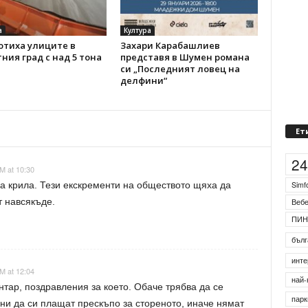
а
Култура
отиха улиците в
Захари Карабашлиев
ния град с над 5 тона
представя в Шумен романа
си „Последният ловец на
делфини“
Ет
M at 10:30
2
ва крила. Тези екскременти на обществото щяха да
т навсякъде.
Simf
Веб
ПИН
бълг
M at 12:04
инте
нтар, поздравления за което. Обаче трябва да се
най-
и да си плащат прескъпо за стореното, иначе нямат