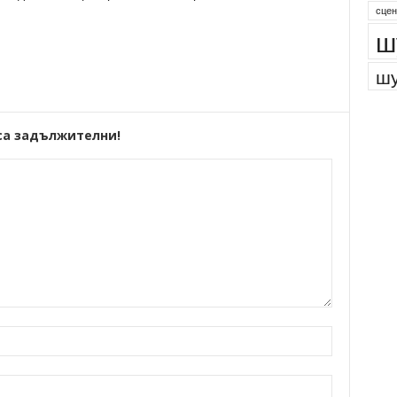
парк
сцен
ш
шу
са задължителни!