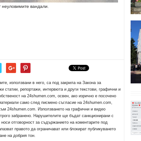
ат неуловимите вандали.
е, използвани в него, са под закрила на Закона за
ки статии, репортажи, интервюта и други текстови, графични и
обственост на 24shumen.com, освен, ако изрично е посочено
 материали само след писмено съгласие на 24shumen.com,
 към 24shumen.com. Използването на графични и видео
трого забранено. Нарушителите ще бъдат санкционирани с
е носи отговорност за съдържанието на коментарите под
апазват правото да ограничават или блокират публикуването
ане на добрия тон.