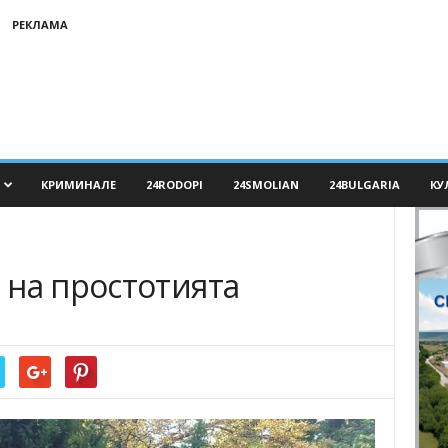
РЕКЛАМА
КРИМИНАЛЕ
24RODOPI
24SMOLIAN
24BULGARIA
КУ
а
 на простотията