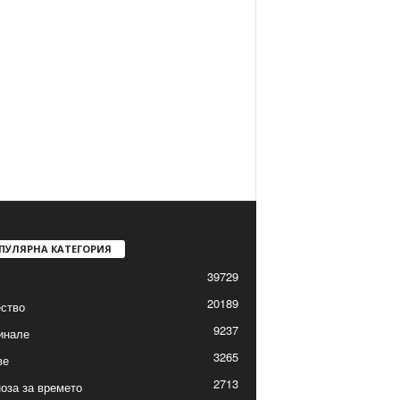
ПУЛЯРНА КАТЕГОРИЯ
39729
20189
ство
9237
инале
3265
ве
2713
оза за времето