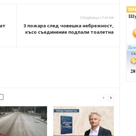
Следваща статия
ат
3 пожара след човешка небрежност,
късо съединение подпали тоалетна