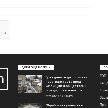
ДОРИ ОЩЕ НОВИНИ
ПО
ТОП
Гражданите да почистят
пространствата пред
Обще
жилищни и обществени
Крим
сгради, призовават от...
2026/01/19 3:26:16 PM
Здра
Прогн
Обработиха улиците в