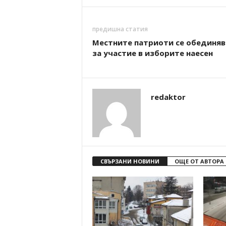
предишна статия
Местните патриоти се обединяв
за участие в изборите наесен
redaktor
СВЪРЗАНИ НОВИНИ
ОЩЕ ОТ АВТОРА