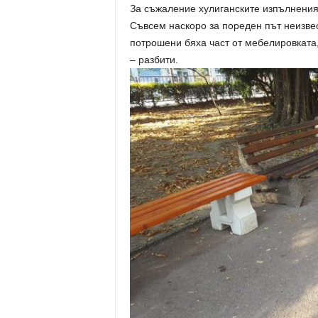
За съжаление хулиганските изпълнения
Съвсем наскоро за пореден път неизве
потрошени бяха част от мебелировката,
– разбити.