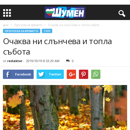
дом
Прогноза за времето
Очаква ни слънчева и топла събота
ПРОГНОЗА ЗА ВРЕМЕТО
ТОП
Очаква ни слънчева и топла
събота
от
redaktor
-
2019/10/19 8:53:29 AM
0
Facebook
Twitter