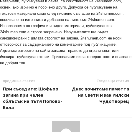
материали, публикувани в сайта, са собственост на 24shumen.com,
освен, ако изрично е посочено друго. Допуска се публикуване на
текстови материали само след писмено съгласие на 24shumen.com,
посочване на източника и добавяне на линк към 24shumen.com.
Използването на графични и видео материали, публикувани в
24shumen.com е строго забранено. Нарушителите ще бъдат
санкционирани с цялата строгост на закона. 24shumen.com не носи
отговорност за съдържанието на коментарите под публикациите.
Администраторите на сайта запазват правото да ограничават или
блокират публикуването им. Призоваваме ви за толерантност и спазване
на добрия тон.
предишна статия
Следваща статия
При съседите: Шофьор
Днес почитаме паметта
загина при челен
на Свети Иван Рилски
сблъсък на пътя Попово-
Чудотворец
Бяла