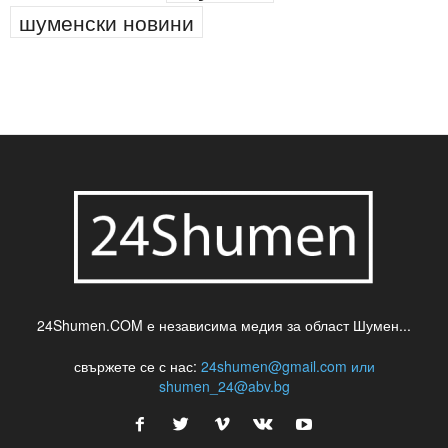
шуменски новини
24Shumen.COM е независима медия за област Шумен...
свържете се с нас:
24shumen@gmail.com или
shumen_24@abv.bg