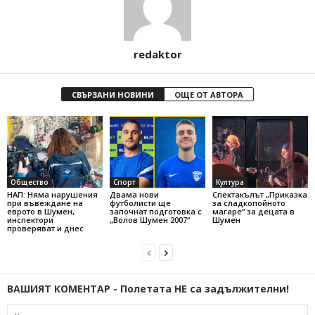
redaktor
СВЪРЗАНИ НОВИНИ
ОЩЕ ОТ АВТОРА
Общество
Спорт
Култура
НАП: Няма нарушения
Двама нови
Спектакълът „Приказка
при въвеждане на
футболисти ще
за сладкопойното
еврото в Шумен,
започнат подготовка с
магаре“ за децата в
инспектори
„Волов Шумен 2007“
Шумен
проверяват и днес
ВАШИЯТ КОМЕНТАР - Полетата НЕ са задължителни!