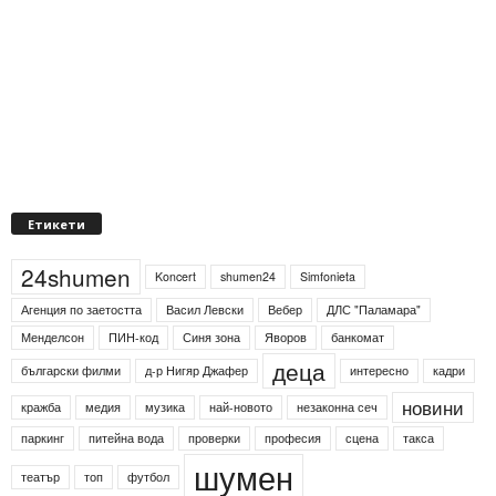
Етикети
24shumen
Koncert
shumen24
Simfonieta
Агенция по заетостта
Васил Левски
Вебер
ДЛС "Паламара"
Менделсон
ПИН-код
Синя зона
Яворов
банкомат
деца
български филми
д-р Нигяр Джафер
интересно
кадри
новини
кражба
медия
музика
най-новото
незаконна сеч
паркинг
питейна вода
проверки
професия
сцена
такса
шумен
театър
топ
футбол