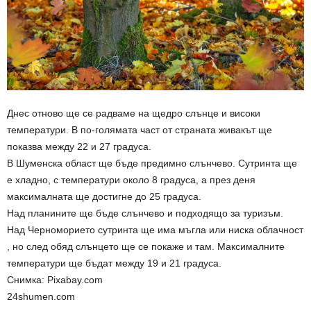
Днес отново ще се радваме на щедро слънце и високи
температури. В по-голямата част от страната живакът ще
показва между 22 и 27 градуса.
В Шуменска област ще бъде предимно слънчево. Сутринта ще
е хладно, с температури около 8 градуса, а през деня
максималната ще достигне до 25 градуса.
Над планините ще бъде слънчево и подходящо за туризъм.
Над Черноморието сутринта ще има мъгла или ниска облачност
, но след обяд слънцето ще се покаже и там. Максималните
температури ще бъдат между 19 и 21 градуса.
Снимка: Pixabay.com
24shumen.com