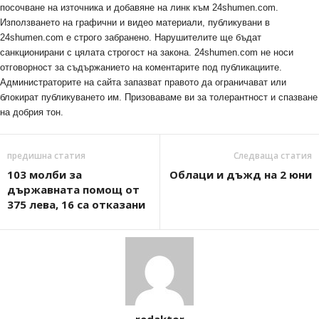
посочване на източника и добавяне на линк към 24shumen.com.
Използването на графични и видео материали, публикувани в
24shumen.com е строго забранено. Нарушителите ще бъдат
санкционирани с цялата строгост на закона. 24shumen.com не носи
отговорност за съдържанието на коментарите под публикациите.
Администраторите на сайта запазват правото да ограничават или
блокират публикуването им. Призоваваме ви за толерантност и спазване
на добрия тон.
предишна статия
Следваща статия
103 молби за
Облаци и дъжд на 2 юни
държавната помощ от
375 лева, 16 са отказани