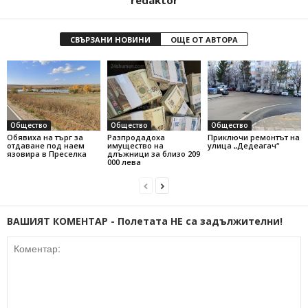
redaktor
СВЪРЗАНИ НОВИНИ
ОЩЕ ОТ АВТОРА
Общество
Общество
Общество
Обявиха на търг за
Разпродадоха
Приключи ремонтът на
отдаване под наем
имущество на
улица „Дедеагач“
язовира в Преселка
длъжници за близо 209
000 лева
ВАШИЯТ КОМЕНТАР - Полетата НЕ са задължителни!