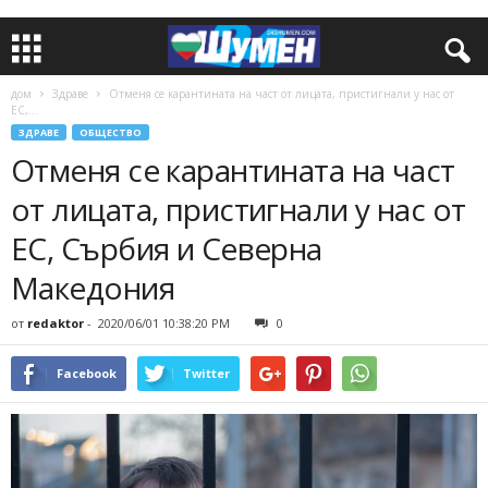
дом
Здраве
Отменя се карантината на част от лицата, пристигнали у нас от
ЕС,...
ЗДРАВЕ
ОБЩЕСТВО
Отменя се карантината на част
от лицата, пристигнали у нас от
ЕС, Сърбия и Северна
Македония
от
redaktor
-
2020/06/01 10:38:20 PM
0
Facebook
Twitter