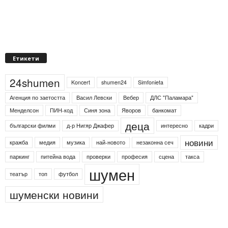
Етикети
24shumen
Koncert
shumen24
Simfonieta
Агенция по заетостта
Васил Левски
Вебер
ДЛС "Паламара"
Менделсон
ПИН-код
Синя зона
Яворов
банкомат
деца
български филми
д-р Нигяр Джафер
интересно
кадри
новини
кражба
медия
музика
най-новото
незаконна сеч
паркинг
питейна вода
проверки
професия
сцена
такса
шумен
театър
топ
футбол
шуменски новини