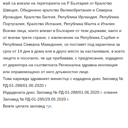
май са влезли на територията на Р България от Кралство
Швеция, Обединено кралство Великобритания и Северна
Ирландия, Кралство Белгия, Република Ирландия, Република
Португалия, Кралство Испания, Република Малта и Италия.
Всички лица, които влизат в България от тези държави, както и
от всички трети страни, с изключение на Република Сърбия и
Република Северна Македония, се поставят под карантина за
срок от 14 дни в дома или в друго място за настаняване, в което
лицето е посочило, че ще пребивава, с предписание, издадено
от директора на съответната Регионална здравна инспекция
или оправомощено от него длъжностно лице.
Това нарежда здравният министър с издадена днес Заповед №
РД-01-288/01.06.2020 г.
Издадената днес Заповед № РД-01-288/01.06.2020 г. отменя
Заповед № РД-01-285/29.05.2020 г.
Вижте цялата заповед
тук
.