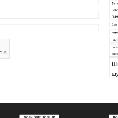
Simf
Веб
ПИН
бълг
инте
най-
парк
сцен
ш
шу
ДОРИ ОЩЕ НОВИНИ
ПО