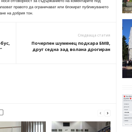
е носи отговорност за съдържанието на коментарите под
апазват правото да ограничават или блокират публикуването
ане на добрия тон.
Следваща статия
бус,
Почерпен шуменец подкара БМВ,
“
друг седна зад волана дрогиран