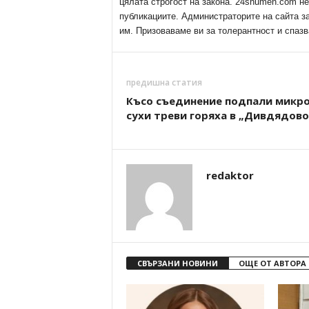
цялата строгост на закона. 24shumen.com н
публикациите. Администраторите на сайта з
им. Призоваваме ви за толерантност и спазв
предишна статия
Късо съединение подпали микро
сухи треви горяха в „Дивдядово
redaktor
СВЪРЗАНИ НОВИНИ
ОЩЕ ОТ АВТОРА