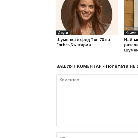
Други
Кримин
Шуменка е сред Топ 70 на
Най-м
Forbes България
разсл
Шумен
ВАШИЯТ КОМЕНТАР - Полетата НЕ 