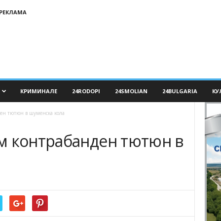
РЕКЛАМА
КРИМИНАЛЕ
24RODOPI
24SMOLIAN
24BULGARIA
КУ
ен тютюн в шуменска кола
м контрабанден тютюн в