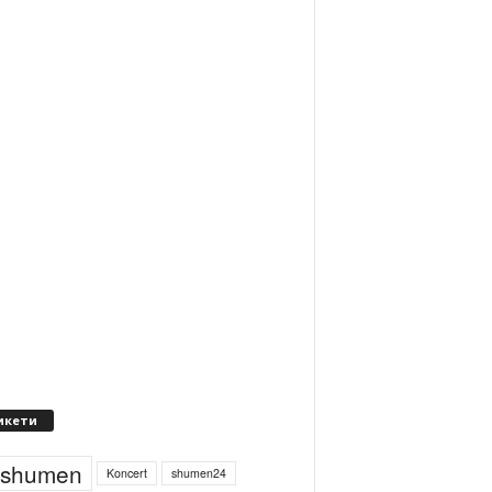
икети
4shumen
Koncert
shumen24