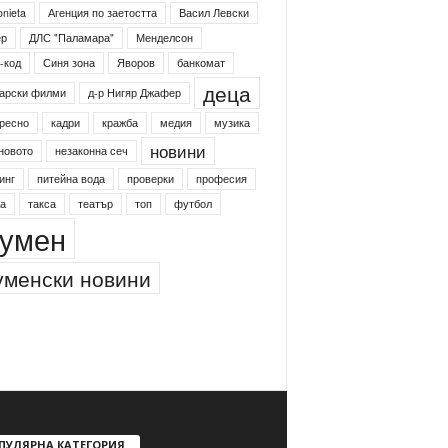
onieta
Агенция по заетостта
Васил Левски
ер
ДЛС "Паламара"
Менделсон
-код
Синя зона
Яворов
банкомат
деца
арски филми
д-р Нигяр Джафер
ресно
кадри
кражба
медия
музика
новини
новото
незаконна сеч
инг
питейна вода
проверки
професия
а
такса
театър
топ
футбол
умен
менски новини
ПУЛЯРНА КАТЕГОРИЯ