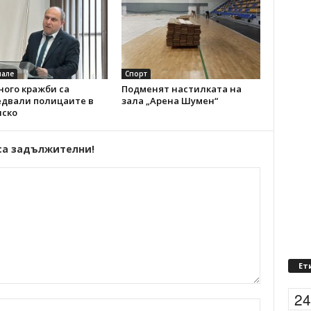
але
Спорт
ного кражби са
Подменят настилката на
едвали полицаите в
зала „Арена Шумен“
ско
са задължителни!
Ет
2