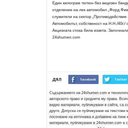
Един килограм тютюн без акцизен банд
отделение на лек автомобил „Форд Фие
служители на сектор „Противодействие 
Автомобилът, собственост на Н.Н./40г.
Акцизната стока била иззета. Започнала
24shumen.com
ДЯЛ
Facebook
Twitter
Съдържанието на 24shumen.com и технологиит
авторското право и сродните му права. Всич
видео материали, публикувани в сайта, са с
друго. Допуска се публикуване на текстови
посочване на източника и добавяне на линк
материали, публикувани в 24shumen.com е с