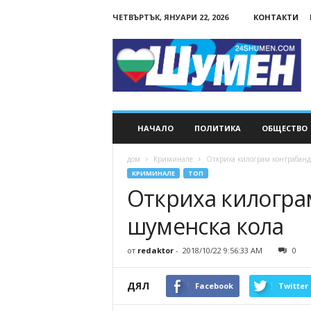
ЧЕТВЪРТЪК, ЯНУАРИ 22, 2026
КОНТАКТИ
24Shumen.COM
НАЧАЛО
ПОЛИТИКА
ОБЩЕСТВО
дом
Криминале
Откриха килограм контрабанд
КРИМИНАЛЕ
ТОП
Откриха килогра
шуменска кола
от
redaktor
-
2018/10/22 9:56:33 AM
0
ДЯЛ
Facebook
Twitter