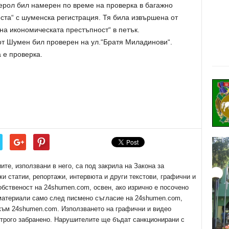
ерол бил намерен по време на проверка в багажно
ста“ с шуменска регистрация. Тя била извършена от
на икономическата престъпност“ в петък.
/ от Шумен бил проверен на ул.“Братя Миладинови“.
 е проверка.
е, използвани в него, са под закрила на Закона за
ки статии, репортажи, интервюта и други текстови, графични и
обственост на 24shumen.com, освен, ако изрично е посочено
 материали само след писмено съгласие на 24shumen.com,
 към 24shumen.com. Използването на графични и видео
трого забранено. Нарушителите ще бъдат санкционирани с