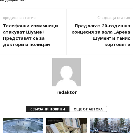
предишна статия
Следваща статия
Телефонни измамници
Предлагат 20-годишна
атакуват Шумен!
концесия за зала „Арена
Представят се за
Шумен“ и тенис
доктори и полицаи
кортовете
redaktor
СВЪРЗАНИ НОВИНИ
ОЩЕ ОТ АВТОРА