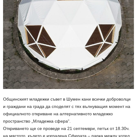
Общинският младежки съвет в Шумен кани всички доброволци
и граждани на града да споделят с тях вълнуващия момент на
официалното откриване на алтернативното младежко
пространство „Младежка сфера“.
Откриването ще се проведе на 21 септември, петък от 18.30ч.
на мястото, където е изградена Сферата – парка между хотел