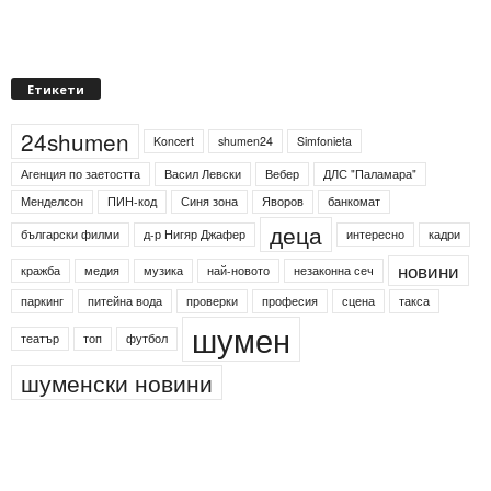
Етикети
24shumen
Koncert
shumen24
Simfonieta
Агенция по заетостта
Васил Левски
Вебер
ДЛС "Паламара"
Менделсон
ПИН-код
Синя зона
Яворов
банкомат
деца
български филми
д-р Нигяр Джафер
интересно
кадри
новини
кражба
медия
музика
най-новото
незаконна сеч
паркинг
питейна вода
проверки
професия
сцена
такса
шумен
театър
топ
футбол
шуменски новини