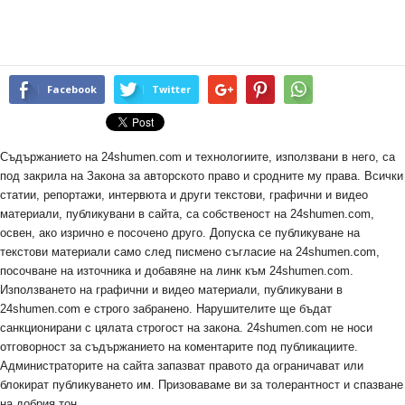
Facebook
Twitter
Съдържанието на 24shumen.com и технологиите, използвани в него, са
под закрила на Закона за авторското право и сродните му права. Всички
статии, репортажи, интервюта и други текстови, графични и видео
материали, публикувани в сайта, са собственост на 24shumen.com,
освен, ако изрично е посочено друго. Допуска се публикуване на
текстови материали само след писмено съгласие на 24shumen.com,
посочване на източника и добавяне на линк към 24shumen.com.
Използването на графични и видео материали, публикувани в
24shumen.com е строго забранено. Нарушителите ще бъдат
санкционирани с цялата строгост на закона. 24shumen.com не носи
отговорност за съдържанието на коментарите под публикациите.
Администраторите на сайта запазват правото да ограничават или
блокират публикуването им. Призоваваме ви за толерантност и спазване
на добрия тон.