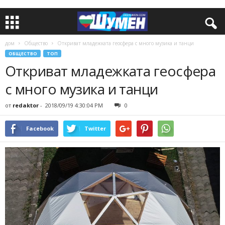
дом
Общество
Откриват младежката геосфера с много музика и танци
ОБЩЕСТВО
ТОП
Откриват младежката геосфера
с много музика и танци
от
redaktor
-
2018/09/19 4:30:04 PM
0
Facebook
Twitter