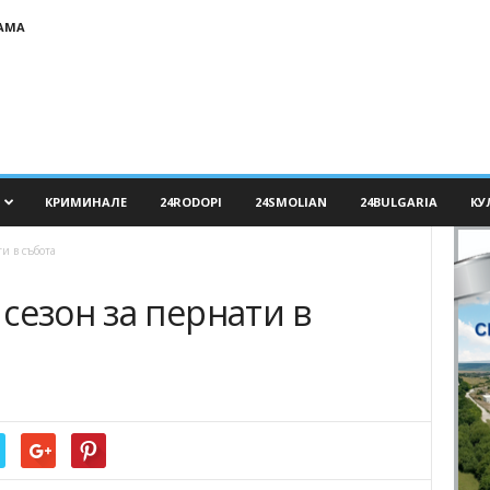
АМА
КРИМИНАЛЕ
24RODOPI
24SMOLIAN
24BULGARIA
КУ
и в събота
сезон за пернати в