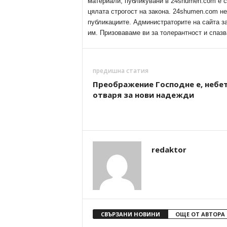
материали, публикувани в 24shumen.com е с
цялата строгост на закона. 24shumen.com н
публикациите. Администраторите на сайта з
им. Призоваваме ви за толерантност и спазв
предишна статия
Преображение Господне е, небет
отваря за нови надежди
redaktor
СВЪРЗАНИ НОВИНИ
ОЩЕ ОТ АВТОРА