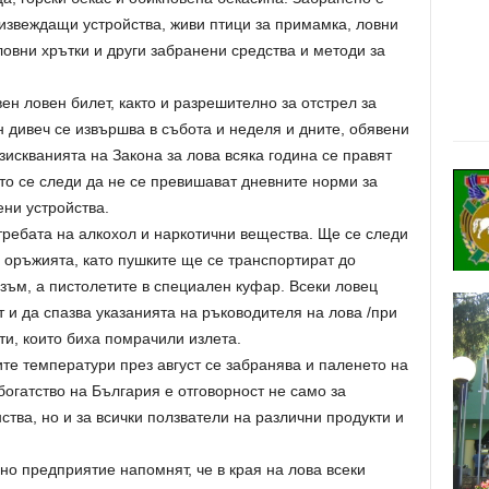
извеждащи устройства, живи птици за примамка, ловни
 ловни хрътки и други забранени средства и методи за
ен ловен билет, както и разрешително за отстрел за
н дивеч се извършва в събота и неделя и дните, обявени
зискванията на Закона за лова всяка година се правят
ато се следи да не се превишават дневните норми за
ени устройства.
требата на алкохол и наркотични вещества. Ще се следи
а оръжията, като пушките ще се транспортират до
зъм, а пистолетите в специален куфар. Всеки ловец
т и да спазва указанията на ръководителя на лова /при
нти, които биха помрачили излета.
те температури през август се забранява и паленето на
богатство на България е отговорност не само за
ства, но и за всички ползватели на различни продукти и
о предприятие напомнят, че в края на лова всеки