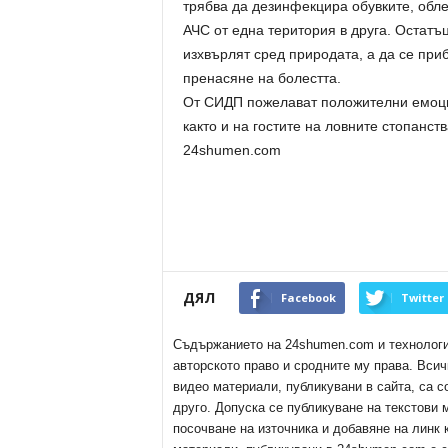
трябва да дезинфекцира обувките, обле
АЧС от една територия в друга. Остатъц
изхвърлят сред природата, а да се при
пренасяне на болестта.
От СИДП пожелават положителни емоции
както и на гостите на ловните стопанств
24shumen.com
ДЯЛ
Facebook
Twitter
Съдържанието на 24shumen.com и технологиит
авторското право и сродните му права. Всич
видео материали, публикувани в сайта, са с
друго. Допуска се публикуване на текстови
посочване на източника и добавяне на линк