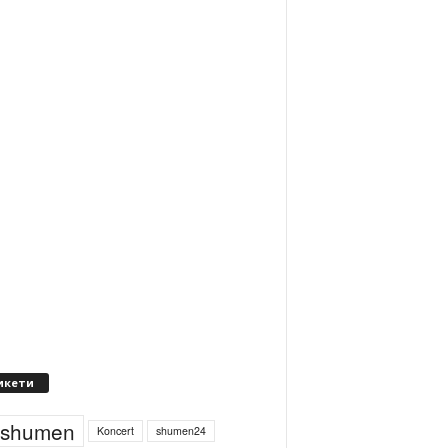
икети
4shumen
Koncert
shumen24