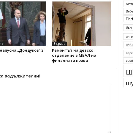
Simf
Веб
ПИН
бълг
инте
ка
Здраве
най-
напусна „Дондуков“ 2
Ремонтът на детско
парк
отделение в МБАЛ на
финалната права
сцен
ш
са задължителни!
шу