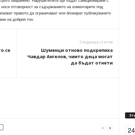
трого забранено. Нарушителите ще бъдат санкционирани с
е носи отговорност за съдържанието на коментарите под
апазват правото да ограничават или блокират публикуването
ане на добрия тон.
Следваща статия
о се
Шуменци отново подкрепиха
Чавдар Ангелов, чиито деца могат
да бъдат отнети
Ет
2