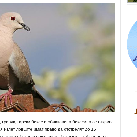
 гривяк, горски бекас и обикновена бекасина се открива
ия излет ловците имат право да отстрелят до 15
ца, горски бекас и обикновена бекасина. Забранено е