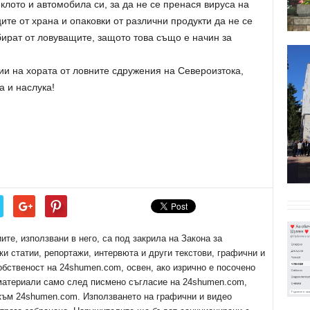
клото и автомобила си, за да не се пренася вируса на
ите от храна и опаковки от различни продукти да не се
бират от ловуващите, защото това също е начин за
 на хората от ловните сдружения на Североизтока,
а и наслука!
е, използвани в него, са под закрила на Закона за
ки статии, репортажи, интервюта и други текстови, графични и
обственост на 24shumen.com, освен, ако изрично е посочено
 материали само след писмено съгласие на 24shumen.com,
 към 24shumen.com. Използването на графични и видео