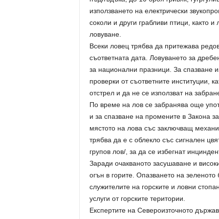
използването на електрически звукопро
соколи и други грабливи птици, както и
ловуване.
Всеки ловец трябва да притежава редов
съответната дата. Ловуването за дребе
за национални празници. За спазване и
проверки от съответните институции, к
отстрел и да не се използват на забран
По време на лов се забранява още упо
и за спазване на промените в Закона з
мястото на лова със заключващ механи
трябва да е с облекло със сигнален цвя
групов лов/, за да се избегнат инцинде
Заради очакваното засушаване и високи
огън в горите. Опазването на зеленото 
служителите на горските и ловни стопан
услуги от горските територии.
Експертите на Североизточното държавн