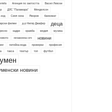
onieta
Агенция по заетостта
Васил Левски
ер
ДЛС "Паламара"
Менделсон
-код
Синя зона
Яворов
банкомат
деца
арски филми
д-р Нигяр Джафер
ресно
кадри
кражба
медия
музика
новини
новото
незаконна сеч
инг
питейна вода
проверки
професия
а
такса
театър
топ
футбол
умен
менски новини