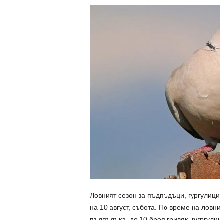
Ловният сезон за пъдпъдъци, гургулици,
на 10 август, събота. По време на ловн
пъдпъдъка, до 10 броя гривяк, гугргули