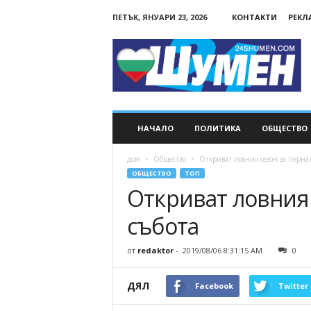
ПЕТЪК, ЯНУАРИ 23, 2026
КОНТАКТИ
РЕКЛ
24Shumen.COM
НАЧАЛО
ПОЛИТИКА
ОБЩЕСТВО
дом
Общество
Откриват ловния сезон за пернат
ОБЩЕСТВО
ТОП
Откриват ловния 
събота
от
redaktor
-
2019/08/06 8:31:15 AM
0
ДЯЛ
Facebook
Twitter