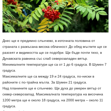
Днес ще е предимно слънчево, в източната половина от
страната с разкъсана висока облачност. До обяд мъглите ще се
разсеят и видимостта ще се подобри. Ще бъде почти тихо, в
Дунавската равнина със слаб северозападен вятър.
Минималните температури ще са от 1 до 6 градуса. В Шумен 7
градуса.
Максималните ще са между 19 и 24 градуса, по-ниски в
районите с по-трайна мъгла. За Шумен 21 градуса.
Над планините ще е слънчево. Ще духа до умерен вятър от
север-северозапад. Максималната температура на височина
1200 метра ще е около 18 градуса, на 2000 метра – около 11
градуса.