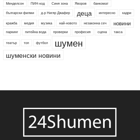
24shumen
Koncert
shumen24
Simfonieta
Агенция по заетостта
Васил Левски
Вебер
ДЛС "Паламара"
Менделсон
ПИН-код
Синя зона
Яворов
банкомат
деца
български филми
д-р Нигяр Джафер
интересно
кадри
новини
кражба
медия
музика
най-новото
незаконна сеч
паркинг
питейна вода
проверки
професия
сцена
такса
шумен
театър
топ
футбол
шуменски новини