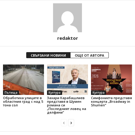
redaktor
СВЪРЗАНИ НОВИНИ
ОЩЕ ОТ АВТОРА
Пътища
Култура
Култура
Обработиха улиците в
Захари Карабашлиев
Симфониета представя
областния град с над 5
представя в Шумен
концерта „Broadway in
тона сол
романа си
Shumen“
„Последният ловец на
делфини“