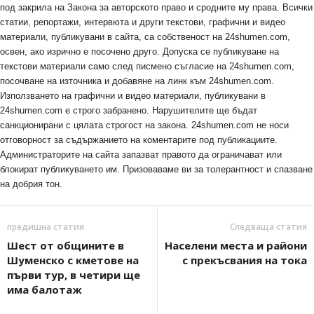
под закрила на Закона за авторското право и сродните му права. Всички
статии, репортажи, интервюта и други текстови, графични и видео
материали, публикувани в сайта, са собственост на 24shumen.com,
освен, ако изрично е посочено друго. Допуска се публикуване на
текстови материали само след писмено съгласие на 24shumen.com,
посочване на източника и добавяне на линк към 24shumen.com.
Използването на графични и видео материали, публикувани в
24shumen.com е строго забранено. Нарушителите ще бъдат
санкционирани с цялата строгост на закона. 24shumen.com не носи
отговорност за съдържанието на коментарите под публикациите.
Администраторите на сайта запазват правото да ограничават или
блокират публикуването им. Призоваваме ви за толерантност и спазване
на добрия тон.
предишна статия
Следваща статия
Шест от общините в
Населени места и райони
Шуменско с кметове на
с прекъсвания на тока
първи тур, в четири ще
има балотаж