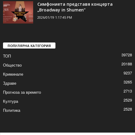
романа си „Последният ловец на
делфини“
2026/01/19 2:21:22 PM
Симфониета представя концерта
„Broadway in Shumen“
2026/01/19 1:17:45 PM
ПОПУЛЯРНА КАТЕГОРИЯ
39728
ТОП
20188
Общество
9237
Криминале
3265
Здраве
2713
Прогноза за времето
2529
Култура