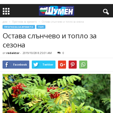
дом
Прогноза за времето
Остава слънчево и топло за сезона
ПРОГНОЗА ЗА ВРЕМЕТО
ТОП
Остава слънчево и топло за
сезона
от
redaktor
-
2019/10/28 8:25:01 AM
0
Facebook
Twitter