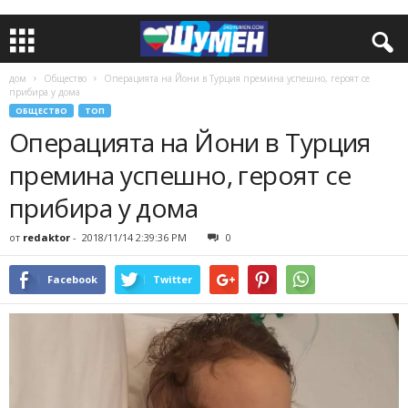
дом
Общество
Операцията на Йони в Турция премина успешно, героят се
прибира у дома
ОБЩЕСТВО
ТОП
Операцията на Йони в Турция
премина успешно, героят се
прибира у дома
от
redaktor
-
2018/11/14 2:39:36 PM
0
Facebook
Twitter