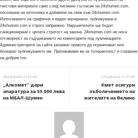
текстови материали само след писмено съгласие на 24shumen.com,
посочване на източника и добавяне на линк към 24shumen.com.
Използването на графични и видео материали, публикувани в
24shumen.com е строго забранено. Нарушителите ще бъдат
санкционирани с цялата строгост на закона. 24shumen.com не носи
отговорност за съдържанието на коментарите под публикациите.
Администраторите на сайта запазват правото да ограничават или
блокират публикуването им. Призоваваме ви за толерантност и спазване
на добрия тон.
предишна статия
Следваща статия
„Алкомет“ дари
Кмет осигури
апаратура за 55 000 лева
зъболечението на
на МБАЛ-Шумен
жителите на Велино