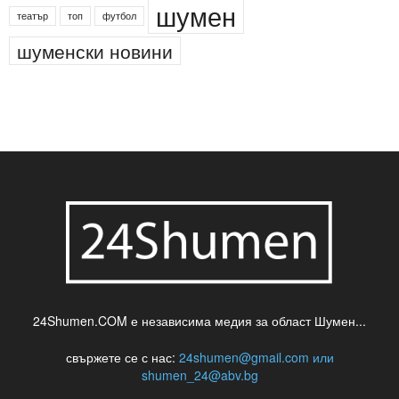
деца
български филми
д-р Нигяр Джафер
интересно
кадри
новини
кражба
медия
музика
най-новото
незаконна сеч
паркинг
питейна вода
проверки
професия
сцена
такса
шумен
театър
топ
футбол
шуменски новини
24Shumen.COM е независима медия за област Шумен...