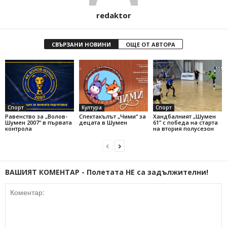
redaktor
СВЪРЗАНИ НОВИНИ
ОЩЕ ОТ АВТОРА
Спорт
Култура
Спорт
Равенство за „Волов-
Спектакълът „Чими“ за
Хандбалният „Шумен
Шумен 2007“ в първата
децата в Шумен
61” с победа на старта
контрола
на втория полусезон
ВАШИЯТ КОМЕНТАР - Полетата НЕ са задължителни!