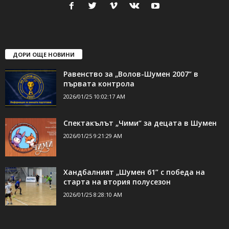
свържете се с нас:
24shumen@gmail.com или
shumen_24@abv.bg
ДОРИ ОЩЕ НОВИНИ
Равенство за „Волов-Шумен 2007“ в
първата контрола
2026/01/25 10:02:17 AM
Спектакълът „Чими“ за децата в Шумен
2026/01/25 9:21:29 AM
Хандбалният „Шумен 61” с победа на
старта на втория полусезон