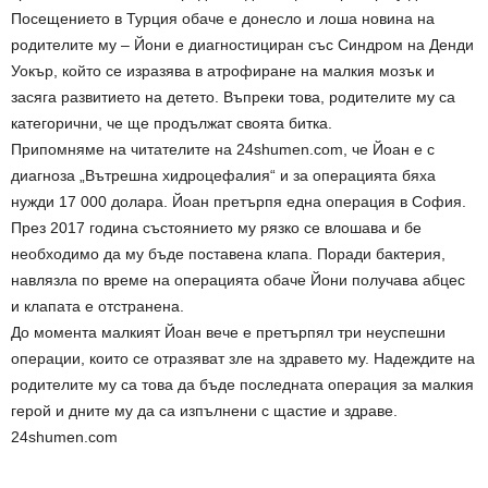
Посещението в Турция обаче е донесло и лоша новина на
родителите му – Йони е диагностициран със Синдром на Денди
Уокър, който се изразява в атрофиране на малкия мозък и
засяга развитието на детето. Въпреки това, родителите му са
категорични, че ще продължат своята битка.
Припомняме на читателите на 24shumen.com, че Йоан е с
диагноза „Вътрешна хидроцефалия“ и за операцията бяха
нужди 17 000 долара. Йоан претърпя една операция в София.
През 2017 година състоянието му рязко се влошава и бе
необходимо да му бъде поставена клапа. Поради бактерия,
навлязла по време на операцията обаче Йони получава абцес
и клапата е отстранена.
До момента малкият Йоан вече е претърпял три неуспешни
операции, които се отразяват зле на здравето му. Надеждите на
родителите му са това да бъде последната операция за малкия
герой и дните му да са изпълнени с щастие и здраве.
24shumen.com