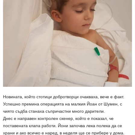
Новината, който стотици добротворци очакваха, вече е факт.
Успешно премина операцията на малкия Йоан от Шумен, с
чиято съдба станаха съпричастни много дарители.
Днес е направен контролен скенер, който е показал, че
поставената клапа работи. Йони започва лека полека да се
храни и ако всичко е наред, в неделя ще се прибере у дома.