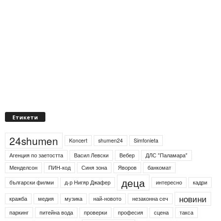
Етикети
24shumen
Koncert
shumen24
Simfonieta
Агенция по заетостта
Васил Левски
Вебер
ДЛС "Паламара"
Менделсон
ПИН-код
Синя зона
Яворов
банкомат