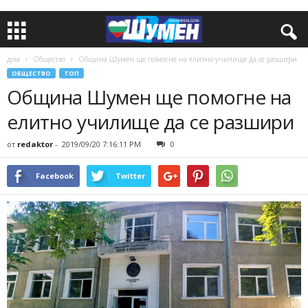
дом
Общество
Община Шумен ще помогне на елитно училище да се разшири
ОБЩЕСТВО
ТОП
Община Шумен ще помогне на
елитно училище да се разшири
от
redaktor
-
2019/09/20 7:16:11 PM
0
Facebook
Twitter