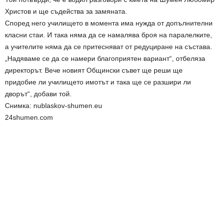
Христов и ще съдейства за замяната.
Според него училището в момента има нужда от допълнителни
класни стаи. И така няма да се намалява броя на паралелките,
а учителите няма да се притесняват от редуциране на състава.
„Надяваме се да се намери благоприятен вариант“, отбеляза
директорът. Вече новият Общински съвет ще реши ще
придобие ли училището имотът и така ще се разшири ли
дворът“, добави той.
Снимка: nublaskov-shumen.eu
24shumen.com