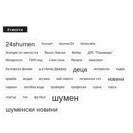
Етикети
24shumen
Koncert
shumen24
Simfonieta
Агенция по заетостта
Васил Левски
Вебер
ДЛС "Паламара"
Менделсон
ПИН-код
Синя зона
Яворов
банкомат
деца
български филми
д-р Нигяр Джафер
интересно
кадри
новини
кражба
медия
музика
най-новото
незаконна сеч
паркинг
питейна вода
проверки
професия
сцена
такса
шумен
театър
топ
футбол