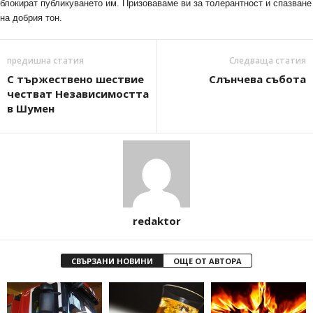
блокират публикуването им. Призоваваме ви за толерантност и спазване
на добрия тон.
предишна статия
Следваща статия
С тържествено шествие
Слънчева събота
честват Независимостта
в Шумен
redaktor
СВЪРЗАНИ НОВИНИ
ОЩЕ ОТ АВТОРА