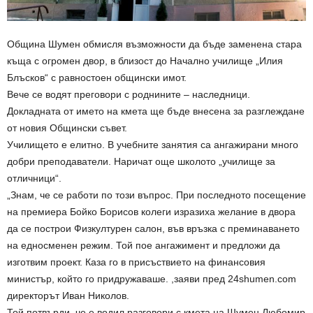
Община Шумен обмисля възможности да бъде заменена стара
къща с огромен двор, в близост до Начално училище „Илия
Блъсков“ с равностоен общински имот.
Вече се водят преговори с роднините – наследници.
Докладната от името на кмета ще бъде внесена за разглеждане
от новия Общински съвет.
Училището е елитно. В учебните занятия са ангажирани много
добри преподаватели. Наричат още школото „училище за
отличници“.
„Знам, че се работи по този въпрос. При последното посещение
на премиера Бойко Борисов колеги изразиха желание в двора
да се построи Физкултурен салон, във връзка с преминаването
на едносменен режим. Той пое ангажимент и предложи да
изготвим проект. Каза го в присъствието на финансовия
министър, който го придружаваше. ,заяви пред 24shumen.com
директорът Иван Николов.
Той потвърди, че е водил разговори с кмета на Шумен Любомир