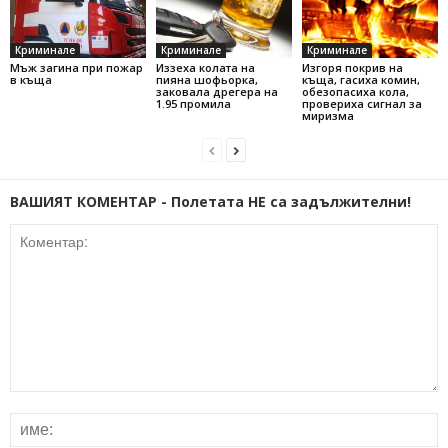
Криминале
Криминале
Криминале
Мъж загина при пожар
Иззеха колата на
Изгоря покрив на
в къща
пияна шофьорка,
къща, гасиха комин,
заковала дрегера на
обезопасиха кола,
1.95 промила
провериха сигнал за
миризма
ВАШИЯТ КОМЕНТАР - Полетата НЕ са задължителни!