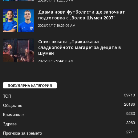
2026/01/17 1:22:35 PM
Двама нови футболисти ще започнат
подготовка с „Волов Шумен 2007“
2026/01/17 10:29:09 AM
Спектакълът „Приказка за
сладкопойното магаре“ за децата в
Шумен
2026/01/17 9:44:38 AM
ПОПУЛЯРНА КАТЕГОРИЯ
39713
ТОП
20186
Общество
9233
Криминале
3263
Здраве
2711
Прогноза за времето