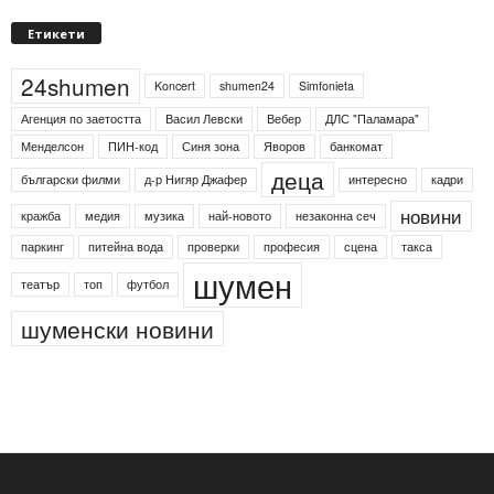
Етикети
24shumen
Koncert
shumen24
Simfonieta
Агенция по заетостта
Васил Левски
Вебер
ДЛС "Паламара"
Менделсон
ПИН-код
Синя зона
Яворов
банкомат
деца
български филми
д-р Нигяр Джафер
интересно
кадри
новини
кражба
медия
музика
най-новото
незаконна сеч
паркинг
питейна вода
проверки
професия
сцена
такса
шумен
театър
топ
футбол
шуменски новини