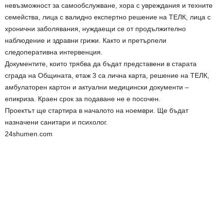
невъзможност за самообслужване, хора с увреждания и техните
семейства, лица с валидно експертно решение на ТЕЛК, лица с
хронични заболявания, нуждаещи се от продължително
наблюдение и здравни грижи. Както и претърпели
следоперативна интервенция.
Документите, които трябва да бъдат представени в старата
сграда на Общината, етаж 3 са лична карта, решение на ТЕЛК,
амбулаторен картон и актуални медицински документи –
епикриза. Краен срок за подаване не е посочен.
Проектът ще стартира в началото на ноември. Ще бъдат
назначени санитари и психолог.
24shumen.com