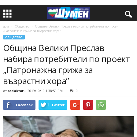
дом
Общество
Община Велики Преслав набира потребители по проект
„Патронажна грижа за възрастни хора”
ОБЩЕСТВО
Община Велики Преслав
набира потребители по проект
„Патронажна грижа за
възрастни хора”
от
redaktor
-
2019/10/10 1:38:59 PM
0
Facebook
Twitter