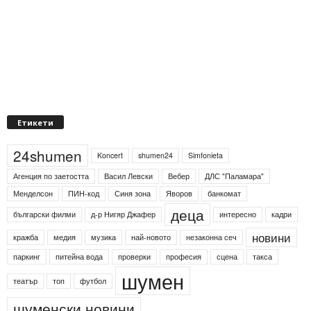
Етикети
24shumen
Koncert
shumen24
Simfonieta
Агенция по заетостта
Васил Левски
Вебер
ДЛС "Паламара"
Менделсон
ПИН-код
Синя зона
Яворов
банкомат
деца
български филми
д-р Нигяр Джафер
интересно
кадри
новини
кражба
медия
музика
най-новото
незаконна сеч
паркинг
питейна вода
проверки
професия
сцена
такса
шумен
театър
топ
футбол
шуменски новини