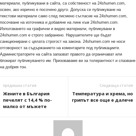
материали, публикувани в сайта, са собственост на 24shumen.com,
освен, ако изрично е посочено друго. Допуска се публикуване на
текстови материали само след писмено съгласие на 24shumen.com,
посочване на източника и добавяне на линк към 24shumen.com.
Използването на графични и видео материали, публикувани в
24shumen.com е строго забранено. Нарушителите ще бъдат
санкционирани с цялата строгост на закона. 24shumen.com не носи
отговорност за съдържанието на коментарите под публикациите.
Администраторите на сайта запазват правото да ограничават или
блокират публикуването им. Призоваваме ви за толерантност и спазване
на добрия тон.
предишна статия
Следваща статия
Жените в България
Температура и хрема, но
печелят с 14,4 % по-
грипът все още е далече
малко от мъжете