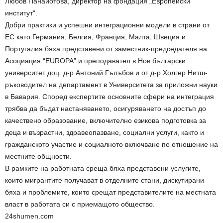
Любов Панайотова, директор на фондация „Европейски
институт“.
Добри практики и успешни интеграционни модели в страни от
ЕС като Германия, Белгия, Франция, Малта, Швеция и
Португалия бяха представени от заместник-председателя на
Асоциация “EUROPA” и преподавател в Нов български
университет доц. д-р Антоний Гълъбов и от д-р Холгер Нитш-
ръководител на департамент в Университета за приложни науки
в Бавария. Според експертите основните сфери на интеграция
трябва да бъдат настаняването, осигуряването на достъп до
качествено образование, включително езикова подготовка за
деца и възрастни, здравеопазване, социални услуги, както и
гражданското участие и социалното включване по отношение на
местните общности.
В рамките на работната среща бяха представени услугите,
които мигрантите получават в отделните стани, дискутирани
бяха и проблемите, които срещат представителите на местната
власт в работата си с приемащото общество.
24shumen.com