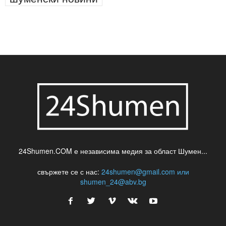
24Shumen.COM е независима медия за област Шумен...
свържете се с нас:
24shumen@gmail.com или
shumen_24@abv.bg