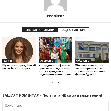
redaktor
СВЪРЗАНИ НОВИНИ
ОЩЕ ОТ АВТОРА
Други
Общество
Общество
Шуменка е сред Топ 70
Утвърдиха графика за
Обявиха конкурс за
на Forbes България
приема в общинските
главен архитект, за
детски градини и
временен назначиха
подготвителните групи
Десита Дучева
ВАШИЯТ КОМЕНТАР - Полетата НЕ са задължителни!