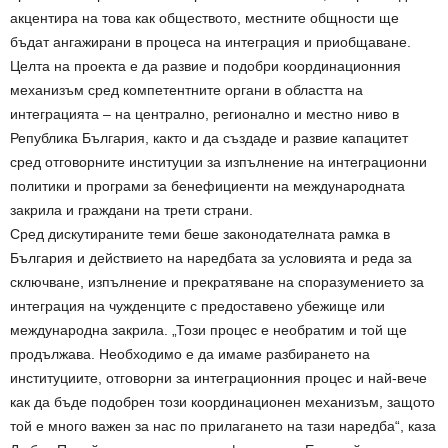
акцентира на това как обществото, местните общности ще
бъдат ангажирани в процеса на интеграция и приобщаване.
Целта на проекта е да развие и подобри координационния
механизъм сред компетентните органи в областта на
интеграцията – на централно, регионално и местно ниво в
Република България, както и да създаде и развие капацитет
сред отговорните институции за изпълнение на интеграционни
политики и програми за бенефициенти на международната
закрила и граждани на трети страни.
Сред дискутираните теми беше законодателната рамка в
България и действието на наредбата за условията и реда за
сключване, изпълнение и прекратяване на споразумението за
интеграция на чужденците с предоставено убежище или
международна закрила. „Този процес е необратим и той ще
продължава. Необходимо е да имаме разбирането на
институциите, отговорни за интеграционния процес и най-вече
как да бъде подобрен този координационен механизъм, защото
той е много важен за нас по прилагането на тази наредба“, каза