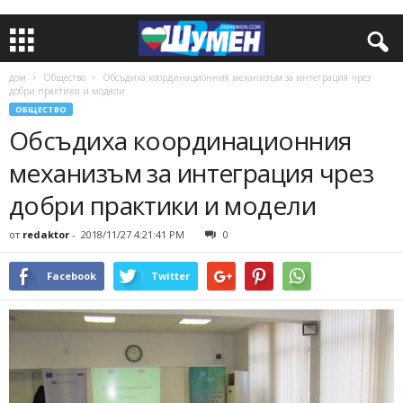
дом
Общество
Обсъдиха координационния механизъм за интеграция чрез
добри практики и модели
ОБЩЕСТВО
Обсъдиха координационния
механизъм за интеграция чрез
добри практики и модели
от
redaktor
-
2018/11/27 4:21:41 PM
0
Facebook
Twitter