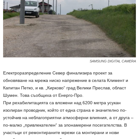
SAMSUNG DIGITAL CAMERA
Електроразпределение Север финализира проект за
обновяване на мрежа ниско напрежение в селата Климент и
Капитан Петко, и кв. „Кирково“ град Велики Преслав, област
Шумен. Това съобщиха от Енерго-Про.
При рехабилитацията са вложени над 6200 метра усукан
изолиран проводник, който от една страна е значително по-
устойчив на неблагоприятни атмосферни влияния, а от друга –
по-малко „привлекателен“ за злонамерени посегателства. В
участъци от ремонтираните мрежи са монтирани и нови