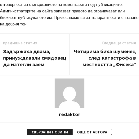
отговорност за съдържанието на коментарите под публикациите.
Администраторите на сайта запазват правото да ограничават или
блокират публикуването им. Призоваваме ви за толерантност и спазване
на добрия тон.
предишна статия
Следваща статия
Задържаха двама,
Четирима биха шуменец
принуждавали смядовец
след катастрофа в
да изтегли заем
местността „Фисека“
redaktor
СВЪРЗАНИ НОВИНИ
ОЩЕ ОТ АВТОРА