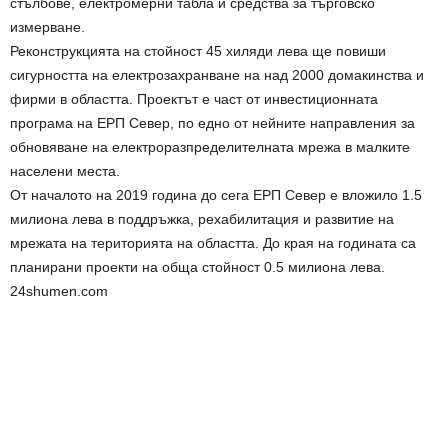
стълбове, електромерни табла и средства за търговско
измерване.
Реконструкцията на стойност 45 хиляди лева ще повиши
сигурността на електрозахранване на над 2000 домакинства и
фирми в областта. Проектът е част от инвестиционната
програма на ЕРП Север, по едно от нейните направления за
обновяване на електроразпределителната мрежа в малките
населени места.
От началото на 2019 година до сега ЕРП Север е вложило 1.5
милиона лева в поддръжка, рехабилитация и развитие на
мрежата на територията на областта. До края на годината са
планирани проекти на обща стойност 0.5 милиона лева.
24shumen.com