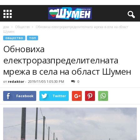
дом
Общество
Обновиха електроразпределителната мрежа в села на област
Шумен
ОБЩЕСТВО
ТОП
Обновиха
електроразпределителната
мрежа в села на област Шумен
от
redaktor
-
2019/11/05 1:05:30 PM
0
Facebook
Twitter