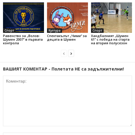
Спорт
Култура
Спорт
Равенство за „Волов-
Спектакълът „Чими“ за
Хандбалният „Шумен
Шумен 2007“ в първата
децата в Шумен
61” с победа на старта
контрола
на втория полусезон
ВАШИЯТ КОМЕНТАР - Полетата НЕ са задължителни!