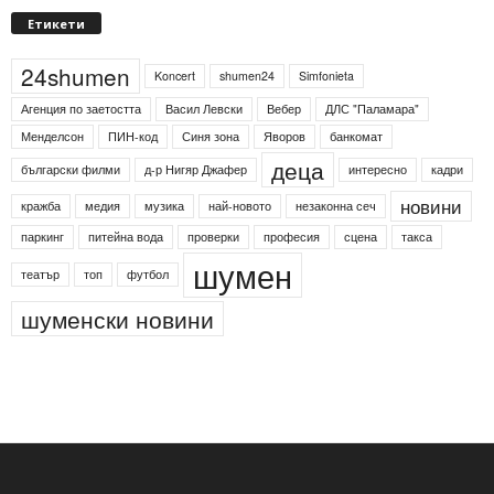
Етикети
24shumen
Koncert
shumen24
Simfonieta
Агенция по заетостта
Васил Левски
Вебер
ДЛС "Паламара"
Менделсон
ПИН-код
Синя зона
Яворов
банкомат
деца
български филми
д-р Нигяр Джафер
интересно
кадри
новини
кражба
медия
музика
най-новото
незаконна сеч
паркинг
питейна вода
проверки
професия
сцена
такса
шумен
театър
топ
футбол
шуменски новини