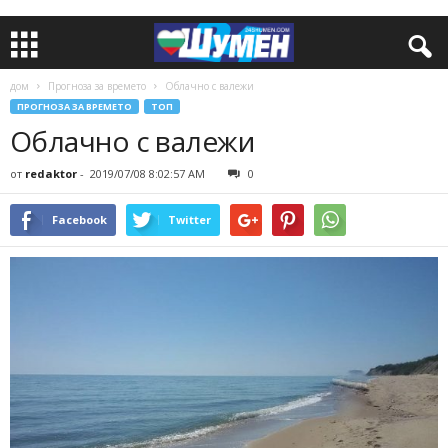
дом
Прогноза за времето
Облачно с валежи
ПРОГНОЗА ЗА ВРЕМЕТО
ТОП
Облачно с валежи
от
redaktor
-
2019/07/08 8:02:57 AM
0
Facebook
Twitter