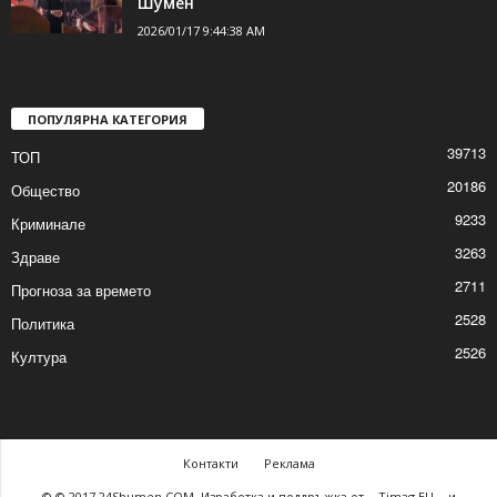
Спектакълът „Приказка за
сладкопойното магаре“ за децата в
Шумен
2026/01/17 9:44:38 AM
ПОПУЛЯРНА КАТЕГОРИЯ
39713
ТОП
20186
Общество
9233
Криминале
3263
Здраве
2711
Прогноза за времето
2528
Политика
2526
Култура