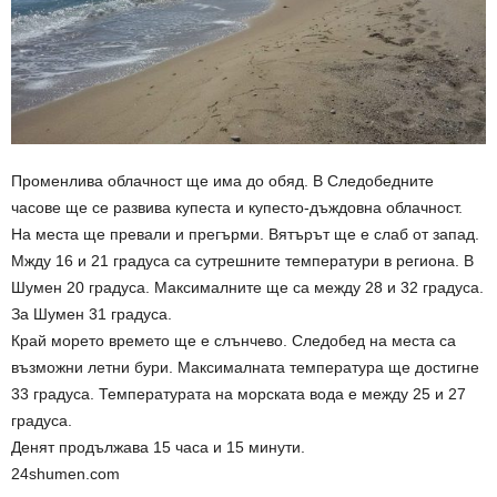
Променлива облачност ще има до обяд. В Следобедните
часове ще се развива купеста и купесто-дъждовна облачност.
На места ще превали и прегърми. Вятърът ще е слаб от запад.
Мжду 16 и 21 градуса са сутрешните температури в региона. В
Шумен 20 градуса. Максималните ще са между 28 и 32 градуса.
За Шумен 31 градуса.
Край морето времето ще е слънчево. Следобед на места са
възможни летни бури. Максималната температура ще достигне
33 градуса. Температурата на морската вода е между 25 и 27
градуса.
Денят продължава 15 часа и 15 минути.
24shumen.com