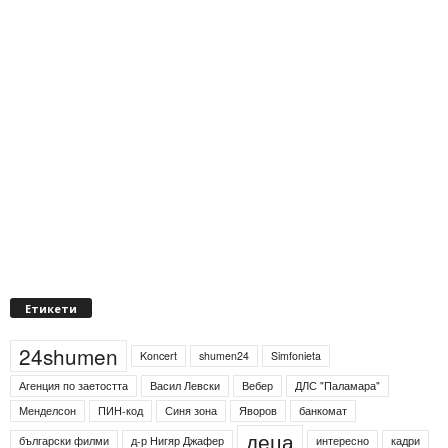
Етикети
24shumen
Koncert
shumen24
Simfonieta