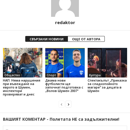
redaktor
СВЪРЗАНИ НОВИНИ
ОЩЕ ОТ АВТОРА
Общество
Спорт
Култура
НАП: Няма нарушения
Двама нови
Спектакълът „Приказка
при въвеждане на
футболисти ще
за сладкопойното
еврото в Шумен,
започнат подготовка с
магаре“ за децата в
инспектори
„Волов Шумен 2007“
Шумен
проверяват и днес
ВАШИЯТ КОМЕНТАР - Полетата НЕ са задължителни!