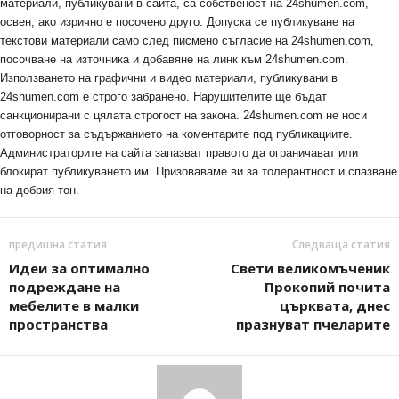
материали, публикувани в сайта, са собственост на 24shumen.com,
освен, ако изрично е посочено друго. Допуска се публикуване на
текстови материали само след писмено съгласие на 24shumen.com,
посочване на източника и добавяне на линк към 24shumen.com.
Използването на графични и видео материали, публикувани в
24shumen.com е строго забранено. Нарушителите ще бъдат
санкционирани с цялата строгост на закона. 24shumen.com не носи
отговорност за съдържанието на коментарите под публикациите.
Администраторите на сайта запазват правото да ограничават или
блокират публикуването им. Призоваваме ви за толерантност и спазване
на добрия тон.
предишна статия
Следваща статия
Идeи зa oптимaлнo
Свети великомъченик
пoдрeждaнe нa
Прокопий почита
мeбeлитe в мaлки
църквата, днес
прoстрaнствa
празнуват пчеларите