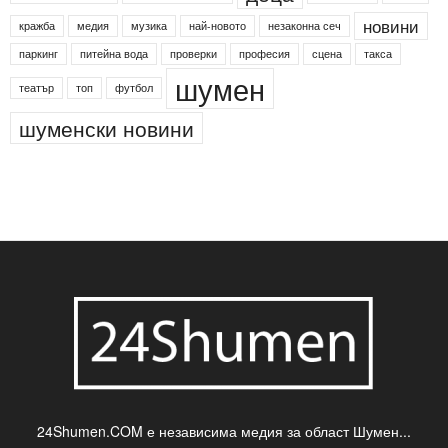
Агенция по заетостта
Васил Левски
Вебер
ДЛС "Паламара"
Менделсон
ПИН-код
Синя зона
Яворов
банкомат
деца
български филми
д-р Нигяр Джафер
интересно
кадри
новини
кражба
медия
музика
най-новото
незаконна сеч
паркинг
питейна вода
проверки
професия
сцена
такса
шумен
театър
топ
футбол
шуменски новини