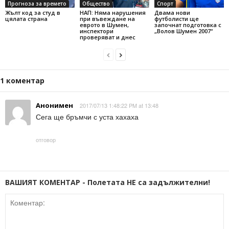
Прогноза за времето
Общество
Спорт
Жълт код за студ в
НАП: Няма нарушения
Двама нови
цялата страна
при въвеждане на
футболисти ще
еврото в Шумен,
започнат подготовка с
инспектори
„Волов Шумен 2007“
проверяват и днес
1 коментар
Анонимен
2017/07/13 1:48:22 PM at 13:48
Сега ще бръмчи с уста хахаха
отговор
ВАШИЯТ КОМЕНТАР - Полетата НЕ са задължителни!