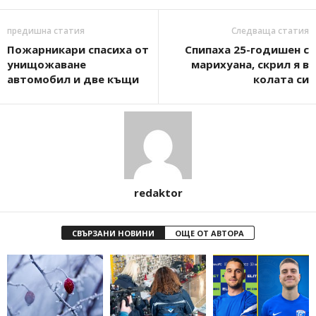
предишна статия
Следваща статия
Пожарникари спасиха от
Спипаха 25-годишен с
унищожаване
марихуана, скрил я в
автомобил и две къщи
колата си
redaktor
СВЪРЗАНИ НОВИНИ
ОЩЕ ОТ АВТОРА