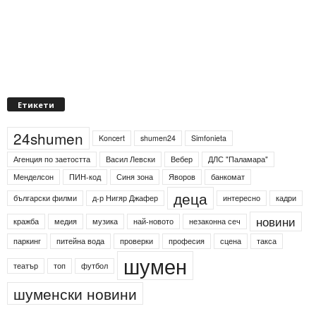
Етикети
24shumen
Koncert
shumen24
Simfonieta
Агенция по заетостта
Васил Левски
Вебер
ДЛС "Паламара"
Менделсон
ПИН-код
Синя зона
Яворов
банкомат
деца
български филми
д-р Нигяр Джафер
интересно
кадри
новини
кражба
медия
музика
най-новото
незаконна сеч
паркинг
питейна вода
проверки
професия
сцена
такса
шумен
театър
топ
футбол
шуменски новини