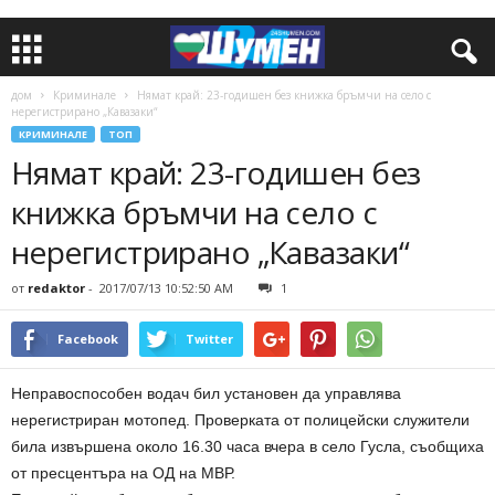
дом
Криминале
Нямат край: 23-годишен без книжка бръмчи на село с
нерегистрирано „Кавазаки“
КРИМИНАЛЕ
ТОП
Нямат край: 23-годишен без
книжка бръмчи на село с
нерегистрирано „Кавазаки“
от
redaktor
-
2017/07/13 10:52:50 AM
1
Facebook
Twitter
Неправоспособен водач бил установен да управлява
нерегистриран мотопед. Проверката от полицейски служители
била извършена около 16.30 часа вчера в село Гусла, съобщиха
от пресцентъра на ОД на МВР.