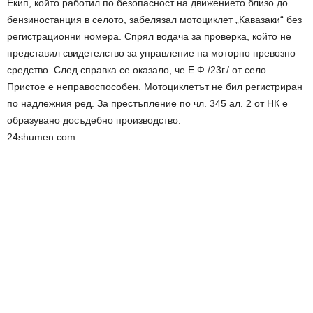
Екип, който работил по безопасност на движението близо до
бензиностанция в селото, забелязал мотоциклет „Кавазаки“ без
регистрационни номера. Спрял водача за проверка, който не
представил свидетелство за управление на моторно превозно
средство. След справка се оказало, че Е.Ф./23г./ от село
Пристое е неправоспособен. Мотоциклетът не бил регистриран
по надлежния ред. За престъпление по чл. 345 ал. 2 от НК е
образувано досъдебно производство.
24shumen.com