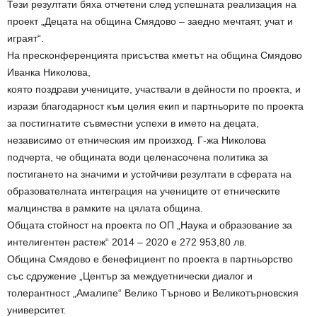
Тези резултати бяха отчетени след успешната реализация на
проект „Децата на община Смядово – заедно мечтаят, учат и
играят“.
На пресконференцията присъства кметът на община Смядово
Иванка Николова,
която поздрави учениците, участвали в дейности по проекта, и
изрази благодарност към целия екип и партньорите по проекта
за постигнатите съвместни успехи в името на децата,
независимо от етническия им произход. Г-жа Николова
подчерта, че общината води целенасочена политика за
постигането на значими и устойчиви резултати в сферата на
образователната интеграция на учениците от етническите
малцинства в рамките на цялата община.
Общата стойност на проекта по ОП „Наука и образование за
интелигентен растеж“ 2014 – 2020 е 272 953,80 лв.
Община Смядово е бенефициент по проекта в партньорство
със сдружение „Център за междуетнически диалог и
толерантност „Амалипе“ Велико Търново и Великотърновския
университет.