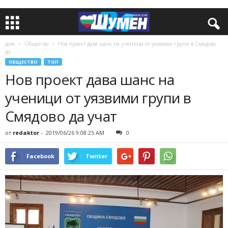
дом
Общество
Нов проект дава шанс на ученици от уязвими групи в Смядово
да...
ОБЩЕСТВО
ТОП
Нов проект дава шанс на
ученици от уязвими групи в
Смядово да учат
от
redaktor
-
2019/06/26 9:08:25 AM
0
Facebook
Twitter