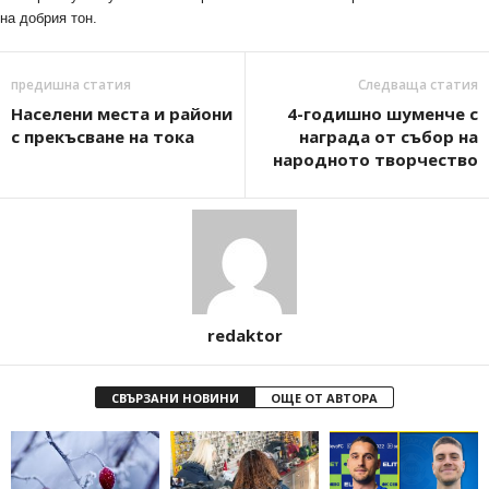
на добрия тон.
предишна статия
Следваща статия
Населени места и райони
4-годишно шуменче с
с прекъсване на тока
награда от събор на
народното творчество
redaktor
СВЪРЗАНИ НОВИНИ
ОЩЕ ОТ АВТОРА