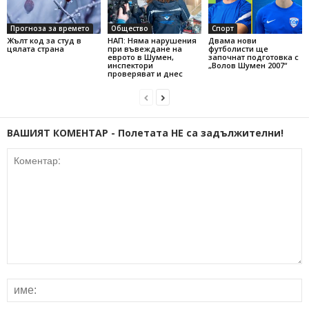
Прогноза за времето
Общество
Спорт
Жълт код за студ в
НАП: Няма нарушения
Двама нови
цялата страна
при въвеждане на
футболисти ще
еврото в Шумен,
започнат подготовка с
инспектори
„Волов Шумен 2007“
проверяват и днес
ВАШИЯТ КОМЕНТАР - Полетата НЕ са задължителни!