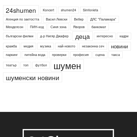
24shumen
Koncert
shumen24
Simfonieta
Агенция по заетостта
Васил Левски
Вебер
ДЛС "Паламара"
Менделсон
ПИН-код
Синя зона
Яворов
банкомат
деца
български филми
д-р Нигяр Джафер
интересно
кадри
новини
кражба
медия
музика
най-новото
незаконна сеч
паркинг
питейна вода
проверки
професия
сцена
такса
шумен
театър
топ
футбол
шуменски новини