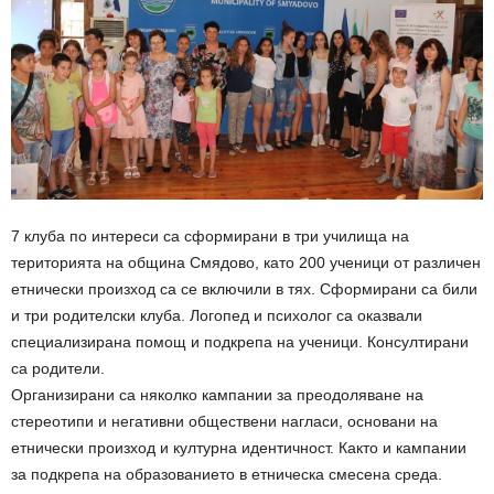
7 клуба по интереси са сформирани в три училища на
територията на община Смядово, като 200 ученици от различен
етнически произход са се включили в тях. Сформирани са били
и три родителски клуба. Логопед и психолог са оказвали
специализирана помощ и подкрепа на ученици. Консултирани
са родители.
Организирани са няколко кампании за преодоляване на
стереотипи и негативни обществени нагласи, основани на
етнически произход и културна идентичност. Както и кампании
за подкрепа на образованието в етническа смесена среда.