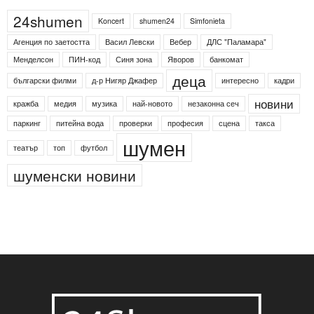
24shumen
Koncert
shumen24
Simfonieta
Агенция по заетостта
Васил Левски
Вебер
ДЛС "Паламара"
Менделсон
ПИН-код
Синя зона
Яворов
банкомат
деца
български филми
д-р Нигяр Джафер
интересно
кадри
новини
кражба
медия
музика
най-новото
незаконна сеч
паркинг
питейна вода
проверки
професия
сцена
такса
шумен
театър
топ
футбол
шуменски новини