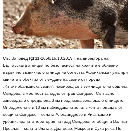
Със Заповед РД 11-2058/16.10.2019 г. на директора на
Българската агенция по безопасност на храните е обявено
първично възникнало огнище на болестта Африканска чума при
свинете в обект за отглеждане на свине от порода
„Източнобалканска свиня“, намиращ се в землището на община
Смядово, в местност западно от град Смядово. Съгласно
заповедта е определена 3 км предпазна зона около огнището.
Определена е и 10 км наблюдавана зона, в която попадат: от
община Смядово – селата Александрово и Риш, както и
урбанизираната територия на град Смядово, от община Велики
Преслав – селата Златар, Драгоево, Мокреш и Суха река. По