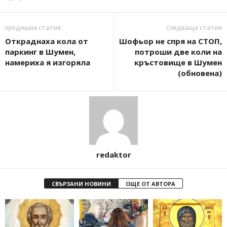
предишна статия
Следваща статия
Откраднаха кола от
Шофьор не спря на СТОП,
паркинг в Шумен,
потроши две коли на
намериха я изгоряла
кръстовище в Шумен
(обновена)
redaktor
СВЪРЗАНИ НОВИНИ
ОЩЕ ОТ АВТОРА