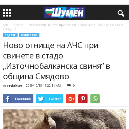
дом
Здраве
Ново огнище на АЧС при свинете в стадо „Източнобалканска свиня“
в община...
ЗДРАВЕ
ОБЩЕСТВО
Ново огнище на АЧС при
свинете в стадо
„Източнобалканска свиня“ в
община Смядово
от
redaktor
-
2019/10/18 11:22:11 AM
0
Facebook
Twitter