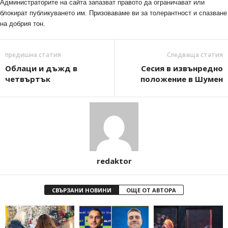
Администраторите на сайта запазват правото да ограничават или
блокират публикуването им. Призоваваме ви за толерантност и спазване
на добрия тон.
предишна статия
Следваща статия
Облаци и дъжд в
Сесия в извънредно
четвъртък
положение в Шумен
redaktor
СВЪРЗАНИ НОВИНИ
ОЩЕ ОТ АВТОРА