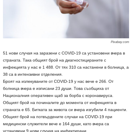
Pixabay.com
51 нови случая на заразени с COVID-19 са установени вчера в
страната. Така общият брой на диагностицираните с
инфекцията у нас е 1 488. От тях 310 са настанени в болница, а
38 са в интензивни отделения.
Броят на излекуваните от COVID-19 у нас вече е 266. От
болница вчера е изписани 23 души. Това съобщиха от
Националния оперативен щаб за борба с коронавируса.
Общият брой на починалите до момента от инфекцията в
страната е 65. Битката за живота си вчера изгубили 4 пациенти.
Общият брой на потвърдените случаи на COVID-19 при
медицински служители вече е 164 души, като вчера са
установени 9 нови случая на инфектирани.