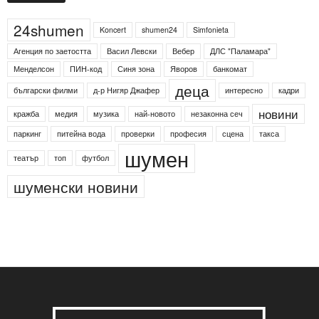
24shumen
Koncert
shumen24
Simfonieta
Агенция по заетостта
Васил Левски
Вебер
ДЛС "Паламара"
Менделсон
ПИН-код
Синя зона
Яворов
банкомат
деца
български филми
д-р Нигяр Джафер
интересно
кадри
новини
кражба
медия
музика
най-новото
незаконна сеч
паркинг
питейна вода
проверки
професия
сцена
такса
шумен
театър
топ
футбол
шуменски новини