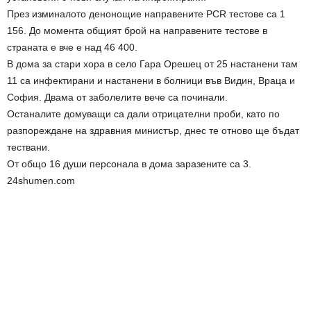
През изминалото денонощие направените PCR тестове са 1
156. До момента общият брой на направените тестове в
страната е вче е над 46 400.
В дома за стари хора в село Гара Орешец от 25 настанени там
11 са инфектирани и настанени в болници във Видин, Враца и
София. Двама от заболелите вече са починали.
Останалите домуващи са дали отрицателни проби, като по
разпореждане на здравния министър, днес те отново ще бъдат
тествани.
От общо 16 души персонала в дома заразените са 3.
24shumen.com