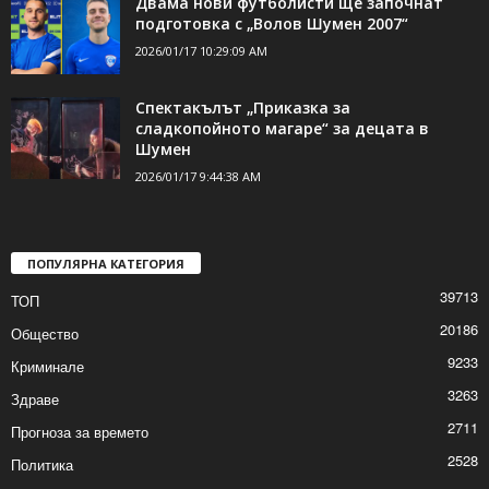
Двама нови футболисти ще започнат
подготовка с „Волов Шумен 2007“
2026/01/17 10:29:09 AM
Спектакълът „Приказка за
сладкопойното магаре“ за децата в
Шумен
2026/01/17 9:44:38 AM
ПОПУЛЯРНА КАТЕГОРИЯ
39713
ТОП
20186
Общество
9233
Криминале
3263
Здраве
2711
Прогноза за времето
2528
Политика