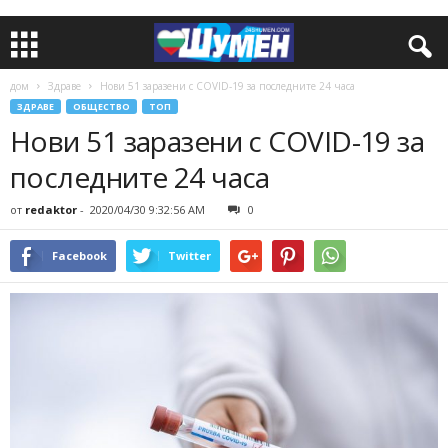
дом
Здраве
Нови 51 заразени с COVID-19 за последните 24 часа
ЗДРАВЕ
ОБЩЕСТВО
ТОП
Нови 51 заразени с COVID-19 за
последните 24 часа
от
redaktor
-
2020/04/30 9:32:56 AM
0
Facebook
Twitter