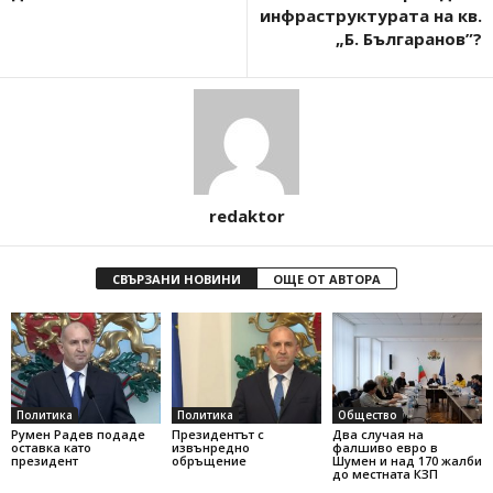
инфраструктурата на кв.
„Б. Българанов”?
redaktor
СВЪРЗАНИ НОВИНИ
ОЩЕ ОТ АВТОРА
Политика
Политика
Общество
Румен Радев подаде
Президентът с
Два случая на
оставка като
извънредно
фалшиво евро в
президент
обръщение
Шумен и над 170 жалби
до местната КЗП