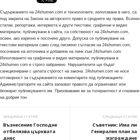
Съдържанието на 24shumen.com и технологиите, използвани в него, са
под закрила на Закона за авторското право и сродните му права. Всички
статии, репортажи, интервюта и други текстови, графични и видео
материали, публикувани в сайта, са собственост на 24shumen.com,
освен, ако изрично е посочено друго. Допуска се публикуване на
текстови материали само след писмено съгласие на 24shumen.com,
посочване на източника и добавяне на линк към 24shumen.com.
Използването на графични и видео материали, публикувани в
24shumen.com е строго забранено. Нарушителите ще бъдат
санкционирани с цялата строгост на закона. 24shumen.com не носи
отговорност за съдържанието на коментарите под публикациите.
Администраторите на сайта запазват правото да ограничават или
блокират публикуването им. Призоваваме ви за толерантност и спазване
на добрия тон.
предишна статия
Следваща статия
Възнесение Господне
Съветник: Има ли
отбелязва църквата
Генерален план за
днес
изграждане