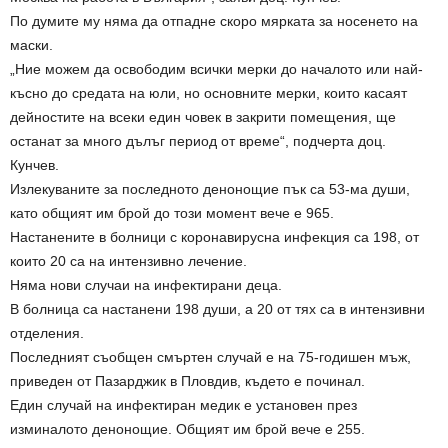
По думите му няма да отпадне скоро мярката за носенето на
маски.
„Ние можем да освободим всички мерки до началото или най-
късно до средата на юли, но основните мерки, които касаят
дейностите на всеки един човек в закрити помещения, ще
останат за много дълъг период от време“, подчерта доц.
Кунчев.
Излекуваните за последното денонощие пък са 53-ма души,
като общият им брой до този момент вече е 965.
Настанените в болници с коронавирусна инфекция са 198, от
които 20 са на интензивно лечение.
Няма нови случаи на инфектирани деца.
В болница са настанени 198 души, а 20 от тях са в интензивни
отделения.
Последният съобщен смъртен случай е на 75-годишен мъж,
приведен от Пазарджик в Пловдив, където е починал.
Един случай на инфектиран медик е установен през
изминалото денонощие. Общият им брой вече е 255.