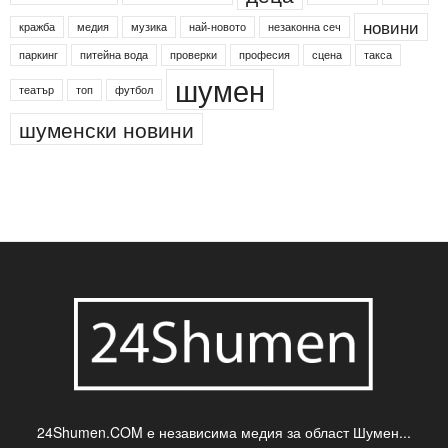
новини
кражба
медия
музика
най-новото
незаконна сеч
паркинг
питейна вода
проверки
професия
сцена
такса
шумен
театър
топ
футбол
шуменски новини
24Shumen.COM е независима медия за област Шумен...