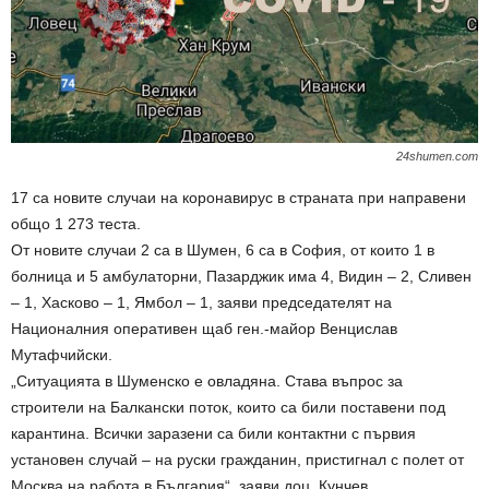
24shumen.com
17 са новите случаи на коронавирус в страната при направени
общо 1 273 теста.
От новите случаи 2 са в Шумен, 6 са в София, от които 1 в
болница и 5 амбулаторни, Пазарджик има 4, Видин – 2, Сливен
– 1, Хасково – 1, Ямбол – 1, заяви председателят на
Националния оперативен щаб ген.-майор Венцислав
Мутафчийски.
„Ситуацията в Шуменско е овладяна. Става въпрос за
строители на Балкански поток, които са били поставени под
карантина. Всички заразени са били контактни с първия
установен случай – на руски гражданин, пристигнал с полет от
Москва на работа в България“, заяви доц. Кунчев.