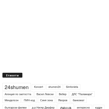
Етикети
24shumen
Koncert
shumen24
Simfonieta
Агенция по заетостта
Васил Левски
Вебер
ДЛС "Паламара"
Менделсон
ПИН-код
Синя зона
Яворов
банкомат
деца
български филми
д-р Нигяр Джафер
интересно
кадри