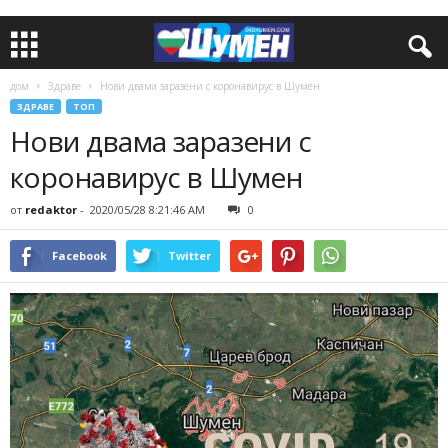
дом
Здраве
Нови двама заразени с коронавирус в Шумен
ЗДРАВЕ
ТОП
Нови двама заразени с
коронавирус в Шумен
от
redaktor
-
2020/05/28 8:21:46 AM
0
Facebook
Twitter