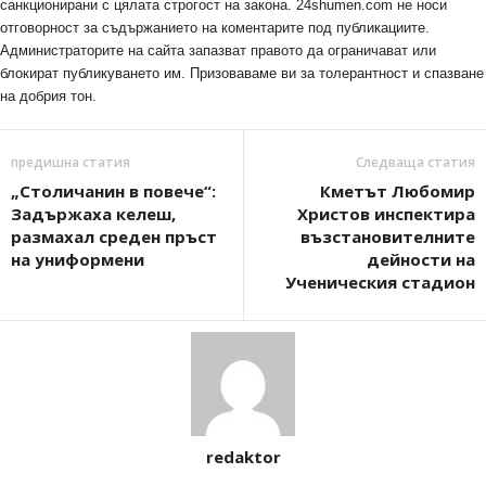
санкционирани с цялата строгост на закона. 24shumen.com не носи
отговорност за съдържанието на коментарите под публикациите.
Администраторите на сайта запазват правото да ограничават или
блокират публикуването им. Призоваваме ви за толерантност и спазване
на добрия тон.
предишна статия
Следваща статия
„Столичанин в повече“:
Кметът Любомир
Задържаха келеш,
Христов инспектира
размахал среден пръст
възстановителните
на униформени
дейности на
Ученическия стадион
redaktor