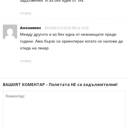
задължения. И аз бях един от тях.
отговор
Анонимен
2019/08/12 2:02:53 PM at 14:02
Между другото и аз бях една от незнаещите преди
години. Ама бързо се ориентирах когато се наложи да
отида на лекар.
отговор
ВАШИЯТ КОМЕНТАР - Полетата НЕ са задължителни!