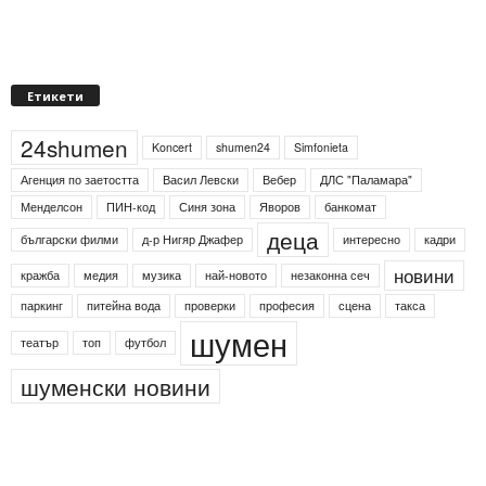
Етикети
24shumen
Koncert
shumen24
Simfonieta
Агенция по заетостта
Васил Левски
Вебер
ДЛС "Паламара"
Менделсон
ПИН-код
Синя зона
Яворов
банкомат
деца
български филми
д-р Нигяр Джафер
интересно
кадри
новини
кражба
медия
музика
най-новото
незаконна сеч
паркинг
питейна вода
проверки
професия
сцена
такса
шумен
театър
топ
футбол
шуменски новини