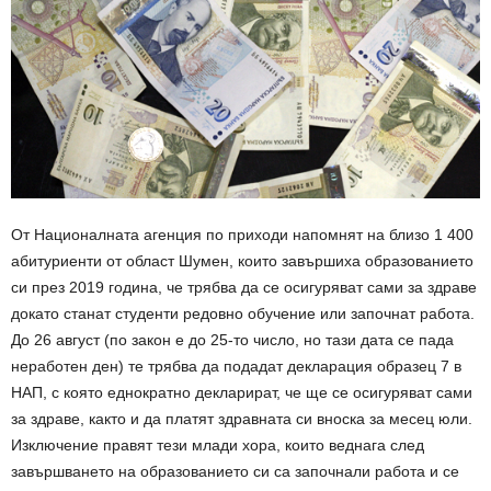
От Националната агенция по приходи напомнят на близо 1 400
абитуриенти от област Шумен, които завършиха образованието
си през 2019 година, че трябва да се осигуряват сами за здраве
докато станат студенти редовно обучение или започнат работа.
До 26 август (по закон е до 25-то число, но тази дата се пада
неработен ден) те трябва да подадат декларация образец 7 в
НАП, с която еднократно декларират, че ще се осигуряват сами
за здраве, както и да платят здравната си вноска за месец юли.
Изключение правят тези млади хора, които веднага след
завършването на образованието си са започнали работа и се