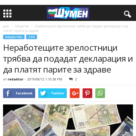
дом
Общество
Неработещите зрелостници трябва да подадат декларация и да
платят парите за здраве
ОБЩЕСТВО
ТОП
Неработещите зрелостници
трябва да подадат декларация и
да платят парите за здраве
от
redaktor
-
2019/08/12 1:10:38 PM
2
Facebook
Twitter