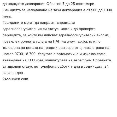
да подадете декларация Образец 7 до 25 септември.
Санкцията за неподаване на тази декларация е от 500 до 1000
лева.
Гражданите могат да направят справка за
здравноосигурителния си статус, както и да проверят
периодите, за които им липсват здравноосигурителни вноски,
чрез електронната услуга на НАП на www.nap.bg. или по
телефона на цената на градски разговор от цялата страна на
номер 0700 18 700. Услугата е автоматична и изисква само
въвеждане на ЕГН чрез клавиатурата на телефона. Справката
за здравен статус по телефона работи 7 дни в седмицата, 24
часа на ден.
24shumen.com