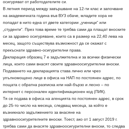
осигуряват от работодателите си.
В летния период между завършване на 12-ти клас и започване
на академичната година във ВУЗ обаче, младите хора не
попадат в нито една от двете категории „ученици“ или
„студенти“. През това време те трябва сами да плащат вноските
си за здравно осигуряване, които са в размер на 22,40 лева на
месец, защото съществува възможност да се окажат с
прекъснати здравно-осигурителни права.
Декларация образец 7 е задължителна и за всички физически
лица, които сами внасят своите здравноосигурителни вноски.
Подаването на декларацията става лично или чрез
упълномощено лице в офиса на НАП по постоянен адрес, по
пощата с обратна разписка или най-бързо и лесно – по
интернет с персонален идентификационен код (ПИК).
Тя се подава в офиса на агенцията по постоянен адрес, в срок
до 25-то число на месеца, следващ месеца, за който е
възникнало задължението за внасяне на
здравноосигурителните вноски. Тоест, ако от 1 август 2019 г.
трябва сами да внасяте здравноосигурителни вноски, то следва