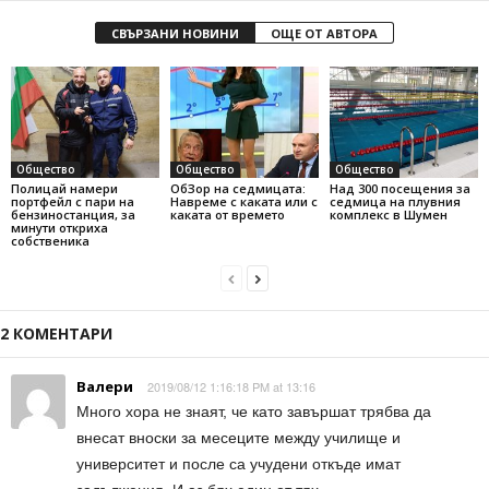
СВЪРЗАНИ НОВИНИ
ОЩЕ ОТ АВТОРА
Общество
Общество
Общество
Полицай намери
ОбЗор на седмицата:
Над 300 посещения за
портфейл с пари на
Навреме с каката или с
седмица на плувния
бензиностанция, за
каката от времето
комплекс в Шумен
минути откриха
собственика
2 КОМЕНТАРИ
Валери
2019/08/12 1:16:18 PM at 13:16
Много хора не знаят, че като завършат трябва да
внесат вноски за месеците между училище и
университет и после са учудени откъде имат