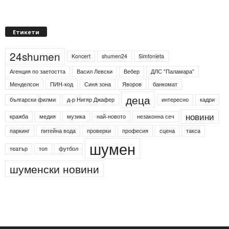
Етикети
24shumen
Koncert
shumen24
Simfonieta
Агенция по заетостта
Васил Левски
Вебер
ДЛС "Паламара"
Менделсон
ПИН-код
Синя зона
Яворов
банкомат
деца
български филми
д-р Нигяр Джафер
интересно
кадри
новини
кражба
медия
музика
най-новото
незаконна сеч
паркинг
питейна вода
проверки
професия
сцена
такса
шумен
театър
топ
футбол
шуменски новини