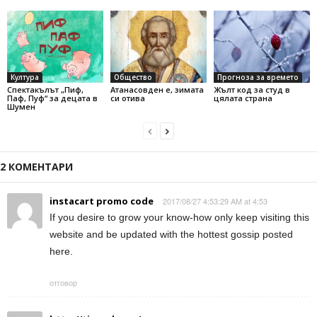
Култура
Общество
Прогноза за времето
Спектакълът „Пиф,
Атанасовден е, зимата
Жълт код за студ в
Паф, Пуф“ за децата в
си отива
цялата страна
Шумен
2 КОМЕНТАРИ
instacart promo code
2017/08/27 4:53:29 AM at 4:53
If you desire to grow your know-how only keep visiting this
website and be updated with the hottest gossip posted
here.
отговор