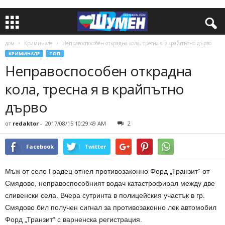
дом
Криминале
Неправоспособен открадна кола, тресна я в крайпътно дърво
КРИМИНАЛЕ
ТОП
Неправоспособен открадна
кола, тресна я в крайпътно
дърво
от
redaktor
-
2017/08/15 10:29:49 AM
2
Facebook
Twitter
Мъж от село Градец отнел противозаконно Форд „Транзит“ от
Смядово, неправоспособният водач катастрофирал между две
сливенски села. Вчера сутринта в полицейския участък в гр.
Смядово бил получен сигнал за противозаконно лек автомобил
Форд „Транзит“ с варненска регистрация.