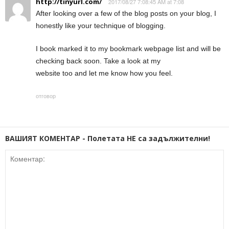
http://tinyurl.com/
2017/08/27 7:08:45 AM at 7:08
After looking over a few of the blog posts on your blog, I
honestly like your technique of blogging.
I book marked it to my bookmark webpage list and will be
checking back soon. Take a look at my
website too and let me know how you feel.
отговор
ВАШИЯТ КОМЕНТАР - Полетата НЕ са задължителни!