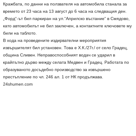
Кражбата, по данни на ползвателя на автомобила станала за
времето от 23 часа на 13 август до 6 часа на следващия ден.
„Форд“-ът бил паркиран на ул.“Априлско въстание“ в Смядово,
като автомобилът не бил заключен, а контактните ключовете му
били на таблото.
В хода на проведените издирвателни мероприятия
извършителят бил установен. Това е Х.К./27г./ от село Градец,
община Сливен. Неправоспособният водач се ударил в
крайпътно дърво между селата Медвен и Градец. Работата по
образуваното досъдебно производство за извършено
престъпление по чл. 246 ал. 1 от НК продължава.
24shumen.com