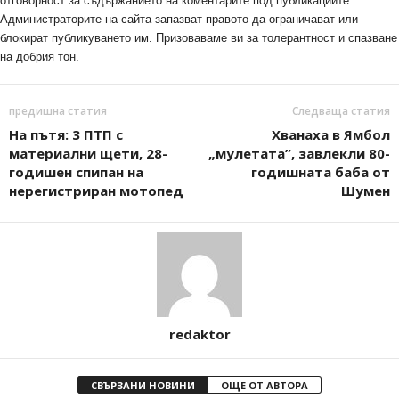
отговорност за съдържанието на коментарите под публикациите.
Администраторите на сайта запазват правото да ограничават или
блокират публикуването им. Призоваваме ви за толерантност и спазване
на добрия тон.
предишна статия
Следваща статия
На пътя: 3 ПТП с
Хванаха в Ямбол
материални щети, 28-
„мулетата”, завлекли 80-
годишен спипан на
годишната баба от
нерегистриран мотопед
Шумен
redaktor
СВЪРЗАНИ НОВИНИ
ОЩЕ ОТ АВТОРА