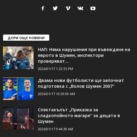
24Shumen.COM е независима медия за област Шумен...
свържете се с нас:
24shumen@gmail.com или
shumen_24@abv.bg
ДОРИ ОЩЕ НОВИНИ
НАП: Няма нарушения при въвеждане на
еврото в Шумен, инспектори
проверяват...
2026/01/17 1:22:35 PM
Двама нови футболисти ще започнат
подготовка с „Волов Шумен 2007“
2026/01/17 10:29:09 AM
Спектакълът „Приказка за