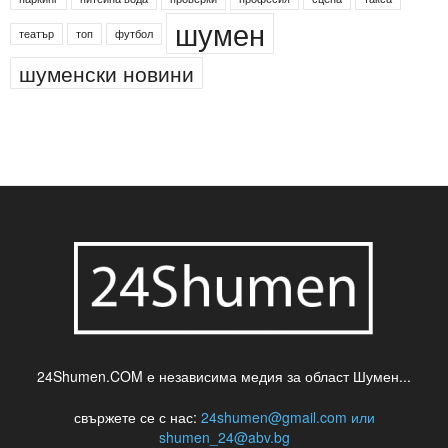
деца
български филми
д-р Нигяр Джафер
интересно
кадри
новини
кражба
медия
музика
най-новото
незаконна сеч
паркинг
питейна вода
проверки
професия
сцена
такса
шумен
театър
топ
футбол
шуменски новини