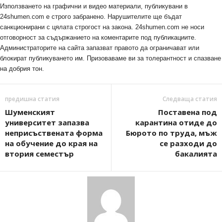
Използването на графични и видео материали, публикувани в
24shumen.com е строго забранено. Нарушителите ще бъдат
санкционирани с цялата строгост на закона. 24shumen.com не носи
отговорност за съдържанието на коментарите под публикациите.
Администраторите на сайта запазват правото да ограничават или
блокират публикуването им. Призоваваме ви за толерантност и спазване
на добрия тон.
предишна статия
Следваща статия
Шуменският
Поставена под
университет запазва
карантина отиде до
неприсъствената форма
Бюрото по труда, мъж
на обучение до края на
се разходи до
втория семестър
бакалията