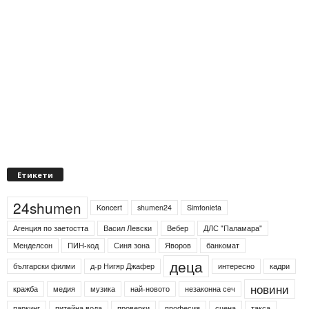
Етикети
24shumen
Koncert
shumen24
Simfonieta
Агенция по заетостта
Васил Левски
Вебер
ДЛС "Паламара"
Менделсон
ПИН-код
Синя зона
Яворов
банкомат