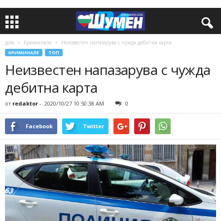
дом
Криминале
Неизвестен напазарува с чужда дебитна карта
КРИМИНАЛЕ
ТОП
Неизвестен напазарува с чужда
дебитна карта
от
redaktor
-
2020/10/27 10:50:38 AM
0
Facebook
Twitter