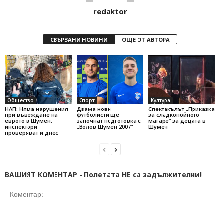
redaktor
СВЪРЗАНИ НОВИНИ
ОЩЕ ОТ АВТОРА
Общество
Спорт
Култура
НАП: Няма нарушения
Двама нови
Спектакълът „Приказка
при въвеждане на
футболисти ще
за сладкопойното
еврото в Шумен,
започнат подготовка с
магаре“ за децата в
инспектори
„Волов Шумен 2007“
Шумен
проверяват и днес
ВАШИЯТ КОМЕНТАР - Полетата НЕ са задължителни!