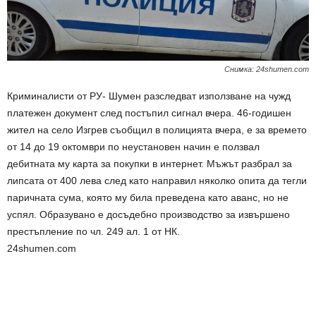
Снимка: 24shumen.com
Криминалисти от РУ- Шумен разследват използване на чужд
платежен документ след постъпил сигнал вчера. 46-годишен
жител на село Изгрев съобщил в полицията вчера, е за времето
от 14 до 19 октомври по неустановен начин е ползвал
дебитната му карта за покупки в интернет. Мъжът разбрал за
липсата от 400 лева след като направил няколко опита да тегли
паричната сума, която му била преведена като аванс, но не
успял. Образувано е досъдебно производство за извършено
престъпление по чл. 249 ал. 1 от НК.
24shumen.com