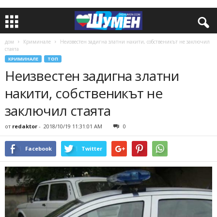
дом
Криминале
Неизвестен задигна златни накити, собственикът не заключил
стаята
КРИМИНАЛЕ
ТОП
Неизвестен задигна златни
накити, собственикът не
заключил стаята
от
redaktor
-
2018/10/19 11:31:01 AM
0
Facebook
Twitter