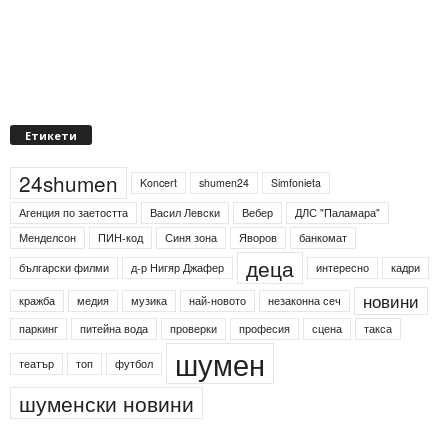
Етикети
24shumen
Koncert
shumen24
Simfonieta
Агенция по заетостта
Васил Левски
Вебер
ДЛС "Паламара"
Менделсон
ПИН-код
Синя зона
Яворов
банкомат
деца
български филми
д-р Нигяр Джафер
интересно
кадри
новини
кражба
медия
музика
най-новото
незаконна сеч
паркинг
питейна вода
проверки
професия
сцена
такса
шумен
театър
топ
футбол
шуменски новини