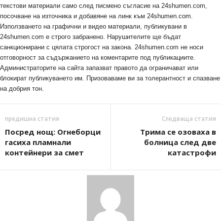
текстови материали само след писмено съгласие на 24shumen.com,
посочване на източника и добавяне на линк към 24shumen.com.
Използването на графични и видео материали, публикувани в
24shumen.com е строго забранено. Нарушителите ще бъдат
санкционирани с цялата строгост на закона. 24shumen.com не носи
отговорност за съдържанието на коментарите под публикациите.
Администраторите на сайта запазват правото да ограничават или
блокират публикуването им. Призоваваме ви за толерантност и спазване
на добрия тон.
предишна статия
Следваща статия
Посред нощ: Огнеборци
Трима се озоваха в
гасиха пламнали
болница след две
контейнери за смет
катастрофи