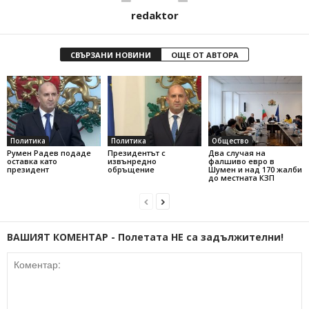
redaktor
СВЪРЗАНИ НОВИНИ
ОЩЕ ОТ АВТОРА
Политика
Политика
Общество
Румен Радев подаде
Президентът с
Два случая на
оставка като
извънредно
фалшиво евро в
президент
обръщение
Шумен и над 170 жалби
до местната КЗП
ВАШИЯТ КОМЕНТАР - Полетата НЕ са задължителни!