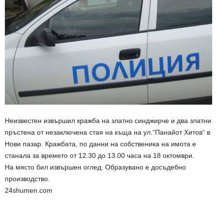
Неизвестен извършил кражба на златно синджирче и два златни
пръстена от незаключена стая на къща на ул.“Панайот Хитов“ в
Нови пазар. Кражбата, по данни на собственика на имота е
станала за времето от 12.30 до 13.00 часа на 18 октомври.
На място бил извършен оглед. Образувано е досъдебно
производство.
24shumen.com