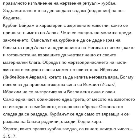
правилното изпълнение на жертвения ритуал – курбан.
Задължително в този ден се дава садака (подаяние) на по-
бедните.
Курбан Байрам е характерен с жертвените животни, които се
принасят в името на Аллах. Чете се специална молитва преди
заколението. Смисълът на курбана е да се даде израз на
боязънта пред Аллах и подчинението на Неговата повеля, както
и готовността на вярващите да жертват нещо от своите
материални блага. Обредът по жертвопринасянето на чисти
животни е свързан с онзи момент от живота на Ибрахим
(библейския Авраам), когато за да изпита неговата вяра, Бог му
повелява да принесе в жертва сина си Исмаил /Исаак/;
Ибрахим не се възпротивява и Бог заменя сина с овен.
Само една част, обикновено една трета, от месото на животното
се изяжда от семейството, извършило обреда. Останалото
следва да се раздаде. Курбанът се яде само от вярващи и се
раздава на близки роднини, съседи, бедни хора.
Хората, които правят курбан заедно, са винаги нечетно число –
3, 5, 7.