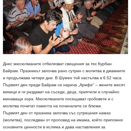
Днес мюсюлманите отбелязват свещения за тях Курбан
Байрам. Празникът започва рано сутрин с молитва в джамиите
и продължава четири дни. В Шумен той настъпва в 6.52 часа.
Първият ден преди Байрам се нарича „Арифе“ – жените месят
мекици и ги раздават на съседи, деца, приятели и случайно
минаващи хора. Мюсюлманите посещават гробовете и с
молитва почитат паметта на починалите си близки.
Първият ден от празника започва със сутрешния намаз
(молитва), последван от проповед на имама, който припомня
основните ценности в исляма и дава наставления за