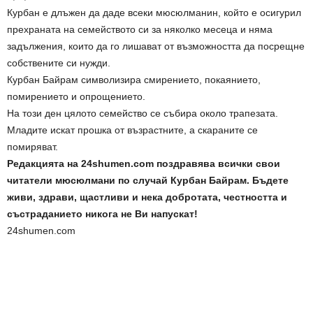
Курбан е длъжен да даде всеки мюсюлманин, който е осигурил
прехраната на семейството си за няколко месеца и няма
задължения, които да го лишават от възможността да посрещне
собствените си нужди.
Курбан Байрам символизира смирението, покаянието,
помирението и опрощението.
На този ден цялото семейство се събира около трапезата.
Младите искат прошка от възрастните, а скараните се
помиряват.
Редакцията на 24shumen.com поздравява всички свои
читатели мюсюлмани по случай Курбан Байрам. Бъдете
живи, здрави, щастливи и нека добротата, честността и
състраданието никога не Ви напускат!
24shumen.com