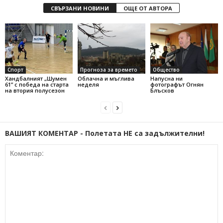
СВЪРЗАНИ НОВИНИ
ОЩЕ ОТ АВТОРА
Спорт
Прогноза за времето
Общество
Хандбалният „Шумен
Облачна и мъглива
Напусна ни
61” с победа на старта
неделя
фотографът Огнян
на втория полусезон
Блъсков
ВАШИЯТ КОМЕНТАР - Полетата НЕ са задължителни!