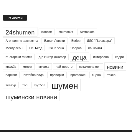
Етикети
24shumen
Koncert
shumen24
Simfonieta
Агенция по заетостта
Васил Левски
Вебер
ДЛС "Паламара"
Менделсон
ПИН-код
Синя зона
Яворов
банкомат
деца
български филми
д-р Нигяр Джафер
интересно
кадри
новини
кражба
медия
музика
най-новото
незаконна сеч
паркинг
питейна вода
проверки
професия
сцена
такса
шумен
театър
топ
футбол
шуменски новини