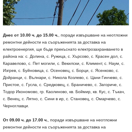
Днес от 10.00 ч. до 15.00 ч.
, поради извършване на неотложни
ремонтни дейности на съоръженията за доставка на
електроенергия, ще бъде прекъснато електрозахранването в
района на: с. Долина, с. Ружица, с. Хърсово, с. Красен дол, с.
Каравелово, с. Пет могили, с. Векилски, с. Климент, с. Наум, с.
Изгрев, с. Буйновица, с. Осеновец, с. Борци, с. Ясенково, с.
Дойранци, с. Вълнари, с. Никола Козлево, с. Цани Гинчево, с.
Пристое, с. Гусла, с. Средковец, с. Браничево, с. Загориче, с.
Тодор Икономово, гр. Каолиново, кв. Боймир, кв. Кус, с. Тъкач,
с. Венец, с. Лятно, с. Сини в ир, с. Становец, с. Омарчево, с.
Черноглавци.
От 09.00 ч. до 17.00 ч.
, поради извършване на неотложни
ремонтни дейности на съоръженията за доставка на