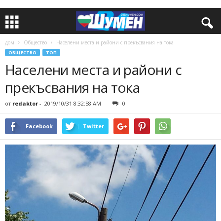
дом
Общество
Населени места и райони с прекъсвания на тока
ОБЩЕСТВО
ТОП
Населени места и райони с
прекъсвания на тока
от
redaktor
-
2019/10/31 8:32:58 AM
0
Facebook
Twitter