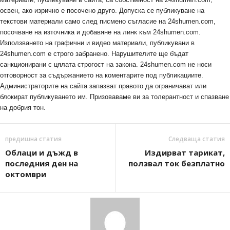
освен, ако изрично е посочено друго. Допуска се публикуване на
текстови материали само след писмено съгласие на 24shumen.com,
посочване на източника и добавяне на линк към 24shumen.com.
Използването на графични и видео материали, публикувани в
24shumen.com е строго забранено. Нарушителите ще бъдат
санкционирани с цялата строгост на закона. 24shumen.com не носи
отговорност за съдържанието на коментарите под публикациите.
Администраторите на сайта запазват правото да ограничават или
блокират публикуването им. Призоваваме ви за толерантност и спазване
на добрия тон.
предишна статия
Следваща статия
Облаци и дъжд в
Издирват тарикат,
последния ден на
ползвал ток безплатно
октомври