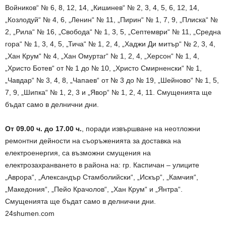
Войников“ № 6, 8, 12, 14, „Кишинев“ № 2, 3, 4, 5, 6, 12, 14,
„Козлодуй“ № 4, 6, „Ленин“ № 11, „Пирин“ № 1, 7, 9, „Плиска“ №
2, „Рила“ № 16, „Свобода“ № 1, 3, 5, „Септември“ № 11, „Средна
гора“ № 1, 3, 4, 5, „Тича“ № 1, 2, 4, „Хаджи Ди митър“ № 2, 3, 4,
„Хан Крум“ № 4, „Хан Омуртаг“ № 1, 2, 4, „Херсон“ № 1, 4,
„Христо Ботев“ от № 1 до № 10, „Христо Смирненски“ № 1,
„Чавдар“ № 3, 4, 8, „Чапаев“ от № 3 до № 19, „Шейново“ № 1, 5,
7, 9, „Шипка“ № 1, 2, 3 и „Явор“ № 1, 2, 4, 11. Смущенията ще
бъдат само в делнични дни.
От 09.00 ч. до 17.00 ч.
, поради извършване на неотложни
ремонтни дейности на съоръженията за доставка на
електроенергия, са възможни смущения на
електрозахранването в района на: гр. Каспичан – улиците
„Аврора“, „Александър Стамболийски“, „Искър“, „Камчия“,
„Македония“, „Пейо Крачолов“, „Хан Крум“ и „Янтра“.
Смущенията ще бъдат само в делнични дни.
24shumen.com