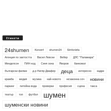
Етикети
24shumen
Koncert
shumen24
Simfonieta
Агенция по заетостта
Васил Левски
Вебер
ДЛС "Паламара"
Менделсон
ПИН-код
Синя зона
Яворов
банкомат
деца
български филми
д-р Нигяр Джафер
интересно
кадри
новини
кражба
медия
музика
най-новото
незаконна сеч
паркинг
питейна вода
проверки
професия
сцена
такса
шумен
театър
топ
футбол
шуменски новини