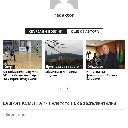
redaktor
СВЪРЗАНИ НОВИНИ
ОЩЕ ОТ АВТОРА
Спорт
Прогноза за времето
Общество
Хандбалният „Шумен
Облачна и мъглива
Напусна ни
61” с победа на старта
неделя
фотографът Огнян
на втория полусезон
Блъсков
ВАШИЯТ КОМЕНТАР - Полетата НЕ са задължителни!