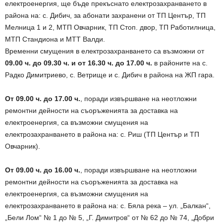
електроенергия, ще бъде прекъснато електрозахранването в
района на: с. Дибич, за абонати захранени от ТП Център, ТП
Мелница 1 и 2, МТП Овчарник, ТП Стоп. двор, ТП Работилница,
МТП Стандиона и МТТ Валди.
Временни смущения в електрозахранването са възможни от
09.00 ч. до 09.30 ч. и от 16.30 ч. до 17.00 ч.
в районите на с.
Радко Димитриево, с. Ветрище и с. Дибич в района на ЖП гара.
От 09.00 ч. до 17.00 ч.
, поради извършване на неотложни
ремонтни дейности на съоръженията за доставка на
електроенергия, са възможни смущения на
електрозахранването в района на: с. Риш (ТП Център и ТП
Овчарник).
От 09.00 ч. до 16.00 ч.
, поради извършване на неотложни
ремонтни дейности на съоръженията за доставка на
електроенергия, са възможни смущения на
електрозахранването в района на: с. Бяла река – ул. „Балкан“,
„Бели Лом“ № 1 до № 5, „Г. Димитров“ от № 62 до № 74, „Добри