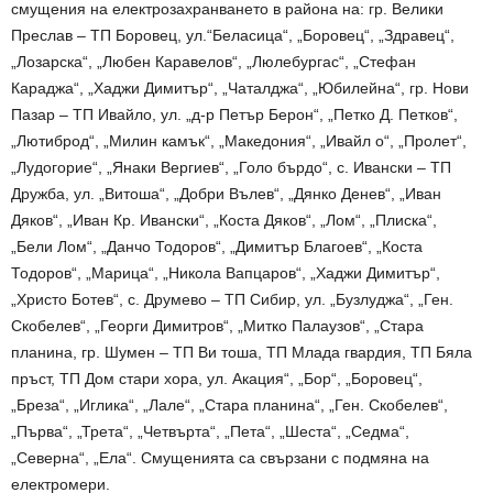
смущения на електрозахранването в района на: гр. Велики
Преслав – ТП Боровец, ул.“Беласица“, „Боровец“, „Здравец“,
„Лозарска“, „Любен Каравелов“, „Люлебургас“, „Стефан
Караджа“, „Хаджи Димитър“, „Чаталджа“, „Юбилейна“, гр. Нови
Пазар – ТП Ивайло, ул. „д-р Петър Берон“, „Петко Д. Петков“,
„Лютиброд“, „Милин камък“, „Македония“, „Ивайл о“, „Пролет“,
„Лудогорие“, „Янаки Вергиев“, „Голо бърдо“, с. Ивански – ТП
Дружба, ул. „Витоша“, „Добри Вълев“, „Дянко Денев“, „Иван
Дяков“, „Иван Кр. Ивански“, „Коста Дяков“, „Лом“, „Плиска“,
„Бели Лом“, „Данчо Тодоров“, „Димитър Благоев“, „Коста
Тодоров“, „Марица“, „Никола Вапцаров“, „Хаджи Димитър“,
„Христо Ботев“, с. Друмево – ТП Сибир, ул. „Бузлуджа“, „Ген.
Скобелев“, „Георги Димитров“, „Митко Палаузов“, „Стара
планина, гр. Шумен – ТП Ви тоша, ТП Млада гвардия, ТП Бяла
пръст, ТП Дом стари хора, ул. Акация“, „Бор“, „Боровец“,
„Бреза“, „Иглика“, „Лале“, „Стара планина“, „Ген. Скобелев“,
„Първа“, „Трета“, „Четвърта“, „Пета“, „Шеста“, „Седма“,
„Северна“, „Ела“. Смущенията са свързани с подмяна на
електромери.