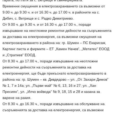
гарата, по пътя за с. Ветрище и свинефермата.
Временни смущения в електрозахранването са възможни от
9.00 ч. до 9.30 ч. и от 16.30 ч. до 17.00 ч. в районите на с.
Дибич, с. Ветрище и с. Радко Димитриево.
От 9.00 ч. до 9.30 ч. и от 16.30 ч. до 17.00 ч., поради
извършване на неотложни ремонтни дейности на съоръженията
за доставка на електроенергия, са възможни смущения на
електрозахранването в района на: гр. Шумен – ПС Екарисаж,
Картинг писта и фирмите – ЕТ „Камен Начев“, „Метатех“ ЕООД
и „Стратиев“ ЕООД.
От 8.30 ч. до 17.00 ч., поради извършване на неотложни
ремонтни дейности на съоръженията за доставка на
електроенергия, ще бъде прекъснато електрозахранването в
района на: гр. Шумен – кв. Дивдядово – ул. „От. Захари Димов“
№ 1, 7 и 14а; ул. „Първи май“ № 6, 13, 16 и 27; ул. „Хан
Пресиян“, ул. „Илчо войвода“ № 9, 18, 15 и 28 и казана за
варене на ракия.
От 8.30 ч. до 16.30 ч., поради извършване на обслужване на
съоръженията за доставка на електроенергия, са възможни