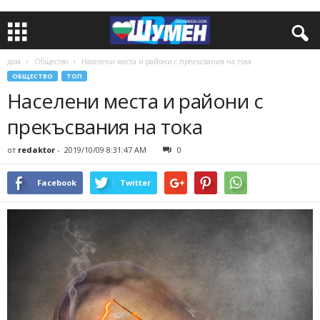
дом
Общество
Населени места и райони с прекъсвания на тока
ОБЩЕСТВО
ТОП
Населени места и райони с
прекъсвания на тока
от
redaktor
-
2019/10/09 8:31:47 AM
0
Facebook
Twitter