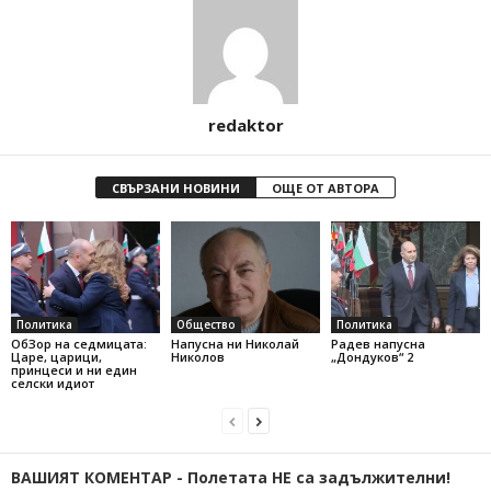
redaktor
СВЪРЗАНИ НОВИНИ
ОЩЕ ОТ АВТОРА
Политика
Общество
Политика
ОбЗор на седмицата:
Напусна ни Николай
Радев напусна
Царе, царици,
Николов
„Дондуков“ 2
принцеси и ни един
селски идиот
ВАШИЯТ КОМЕНТАР - Полетата НЕ са задължителни!