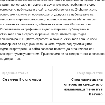
статии, репортажи, интервюта и други текстови, графични и видео
материали, публикувани в сайта, са собственост на 24shumen.com,
освен, ако изрично е посочено друго. Допуска се публикуване на
текстови материали само след писмено съгласие на 24shumen.com,
посочване на източника и добавяне на линк към 24shumen.com.
Използването на графични и видео материали, публикувани в
24shumen.com е строго забранено. Нарушителите ще бъдат
санкционирани с цялата строгост на закона. 24shumen.com не носи
отговорност за съдържанието на коментарите под публикациите.
Администраторите на сайта запазват правото да ограничават или
блокират публикуването им. Призоваваме ви за толерантност и спазване
на добрия тон.
предишна статия
Следваща статия
Слънчев 9 октомври
Специализирана
операция срещу ало
измамници тече във
Ветово