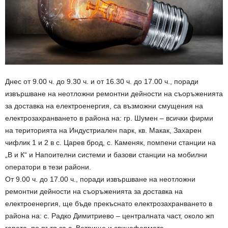
Днес от 9.00 ч. до 9.30 ч. и от 16.30 ч. до 17.00 ч., поради
извършване на неотложни ремонтни дейности на съоръженията
за доставка на електроенергия, са възможни смущения на
електрозахранването в района на: гр. Шумен – всички фирми
на територията на Индустриален парк, кв. Макак, Захарен
чифлик 1 и 2 в с. Царев брод, с. Каменяк, помпени станции на
„В и К“ и Напоителни системи и базови станции на мобилни
оператори в тези райони.
От 9.00 ч. до 17.00 ч., поради извършване на неотложни
ремонтни дейности на съоръженията за доставка на
електроенергия, ще бъде прекъснато електрозахранването в
района на: с. Радко Димитриево – централната част, около жп