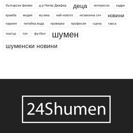
24shumen
Koncert
shumen24
Simfonieta
Агенция по заетостта
Васил Левски
Вебер
ДЛС "Паламара"
Менделсон
ПИН-код
Синя зона
Яворов
банкомат
деца
български филми
д-р Нигяр Джафер
интересно
кадри
новини
кражба
медия
музика
най-новото
незаконна сеч
паркинг
питейна вода
проверки
професия
сцена
такса
шумен
театър
топ
футбол
шуменски новини