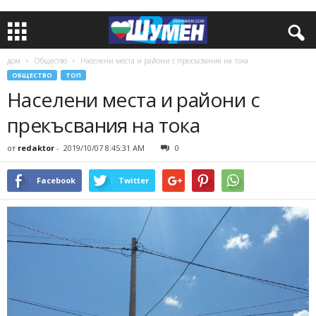
дом
Общество
Населени места и райони с прекъсвания на тока
ОБЩЕСТВО
ТОП
Населени места и райони с
прекъсвания на тока
от
redaktor
-
2019/10/07 8:45:31 AM
0
Facebook
Twitter