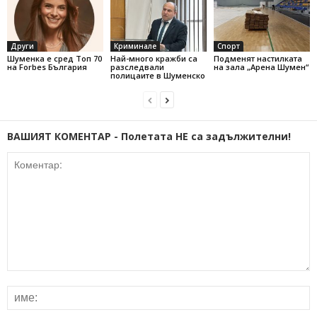
Други
Криминале
Спорт
Шуменка е сред Топ 70
Най-много кражби са
Подменят настилката
на Forbes България
разследвали
на зала „Арена Шумен“
полицаите в Шуменско
ВАШИЯТ КОМЕНТАР - Полетата НЕ са задължителни!