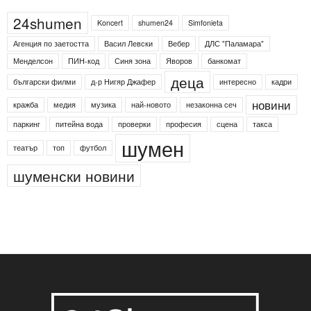
24shumen
Koncert
shumen24
Simfonieta
Агенция по заетостта
Васил Левски
Вебер
ДЛС "Паламара"
Менделсон
ПИН-код
Синя зона
Яворов
банкомат
деца
български филми
д-р Нигяр Джафер
интересно
кадри
новини
кражба
медия
музика
най-новото
незаконна сеч
паркинг
питейна вода
проверки
професия
сцена
такса
шумен
театър
топ
футбол
шуменски новини