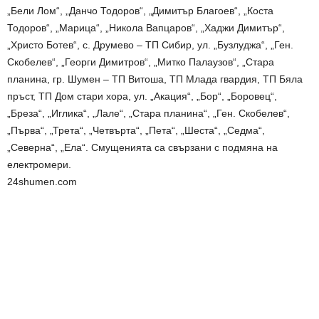
„Бели Лом“, „Данчо Тодоров“, „Димитър Благоев“, „Коста
Тодоров“, „Марица“, „Никола Вапцаров“, „Хаджи Димитър“,
„Христо Ботев“, с. Друмево – ТП Сибир, ул. „Бузлуджа“, „Ген.
Скобелев“, „Георги Димитров“, „Митко Палаузов“, „Стара
планина, гр. Шумен – ТП Витоша, ТП Млада гвардия, ТП Бяла
пръст, ТП Дом стари хора, ул. „Акация“, „Бор“, „Боровец“,
„Бреза“, „Иглика“, „Лале“, „Стара планина“, „Ген. Скобелев“,
„Първа“, „Трета“, „Четвърта“, „Пета“, „Шеста“, „Седма“,
„Северна“, „Ела“. Смущенията са свързани с подмяна на
електромери.
24shumen.com