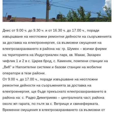
Днес от 9.00 ч. до 9.30 ч. и от 16.30 ч. до 17.00 ч., поради
извършване на неотложни ремонтни дейности на съоръженията
за доставка на електроенергия, са възможни смущения на
електрозахранването в района на: гр. Шумен – всички фирми
на територията на Индустриален парк, кв. Макак, Захарен
чифлик 1 и 2 в с. Царев брод, с. Каменяк, помпени станции на
„ВиК“ и Напоителни системи и базови станции на мобилни
оператори в тези райони.
От 9.00 ч. до 17.00 ч., поради извършване на неотложни
ремонтни дейности на съоръженията за доставка на
електроенергия, ще бъде прекъснато електрозахранването в
района на: с. Радко Димитриево – централната част, района
около жп гарата, по пътя за с. Ветрище и свинефермата.
Временни смущения в електрозахранването са възможни от