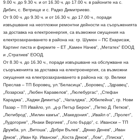
9.00 ч. до 9.30 ч. и от 16.30 ч. до 17.00 ч. в районите на с.
Дибич, с. Ветрище и с. Радко Димитриево.
От 9.00 ч. до 9.30 ч. и от 16.30 ч. до 17.00 ч., поради
извършване на неотложни ремонтни дейности на съоръженията
за доставка на електроенергия, са възможни смущения на
електрозахранването в района на: гр. Шумен – ПС Екарисаж,
Картинг писта и фирмите – ЕТ „Камен Начев“, „Метатех“ ЕООД
и „Стратиев“ ЕООД.
От 8.30 ч. до 16.30 ч., поради извършване на обслужване на
съоръженията за доставка на електроенергия, са възможни
смущения на електрозахранването в района на: гр. Велики
Преслав – ТП Боровец, ул.“Беласица“, „Боровец“, „Здравец“,
„Лозарска“, „Любен Каравелов“, „Люлебургас“, „Стефан
Караджа“, „Хаджи Димитър“, „Чаталджа“, „Юбилейна“, гр. Нови
Пазар – ТП Ивайло, ул. „д-р Петър Берон“, „Петко Д. Петков“,
„Лютиброд“, „Милин камък“, „Македония“, „Ивайл о“, „Пролет“,
„Лудогорие“, „Янаки Вергиев“, „Голо бърдо“, с. Ивански – ТП
Дружба, ул. „Витоша“, „Добри Вълев“, „Дянко Денев“, „Иван
Дяков“, „Иван Кр. Ивански“, „Коста Дяков“, „Лом“, „Плиска“,