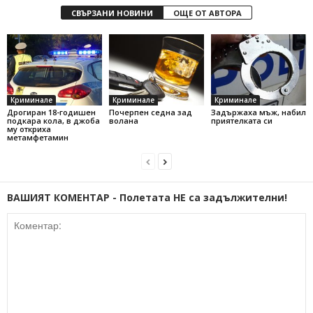
СВЪРЗАНИ НОВИНИ
ОЩЕ ОТ АВТОРА
Криминале
Криминале
Криминале
Дрогиран 18-годишен
Почерпен седна зад
Задържаха мъж, набил
подкара кола, в джоба
волана
приятелката си
му откриха
метамфетамин
ВАШИЯТ КОМЕНТАР - Полетата НЕ са задължителни!