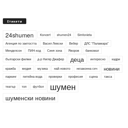
Етикети
24shumen
Koncert
shumen24
Simfonieta
Агенция по заетостта
Васил Левски
Вебер
ДЛС "Паламара"
Менделсон
ПИН-код
Синя зона
Яворов
банкомат
деца
български филми
д-р Нигяр Джафер
интересно
кадри
новини
кражба
медия
музика
най-новото
незаконна сеч
паркинг
питейна вода
проверки
професия
сцена
такса
шумен
театър
топ
футбол
шуменски новини