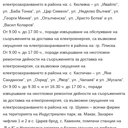
електрозахранването в района на: с. Кюлевча – ул. „Ивайло“,
ул. „Баба Тонка“, ул. „Цар Симеон“, ул. „Недялко Вълчев“, ул.
„Георги Минев“, ул. „Опълченска“, ул. „Христо Ботев“ и ул.
„Васил Коларов“.
От 9.00 ч. до 17.00 ч., поради извършване на обслужване на
съоръженията за доставка на електроенергия, са възможни
смущения на електрозахранването в района на: гр. Плиска.
От 9.00 ч. до 17.00 ч., поради извършване на неотложни
ремонтни дейности на съоръженията за доставка на
електроенергия, са възможни смущения на
електрозахранването в района на: с. Каспичан – ул. „Яне
Сандански“, ул. „Охрид“, ул. „Явор“, ул. „Чапаев“ и ул. „Мусала“.
От 9.00 ч. до 9.30 ч. и от 16.30 ч. до 17.00 ч., поради
извършване на неотложни ремонтни дейности на съоръженията
за доставка на електроенергия, са възможни смущения на
електрозахранването в района на: гр. Шумен – всички фирми
на територията на Индустриален парк, кв. Макак, Захарен
чифлик 1 и 2 в с. Царев брод, с. Каменяк, помпени станции на
„В и К“ и Напоителни системи и базови станции на мобилни