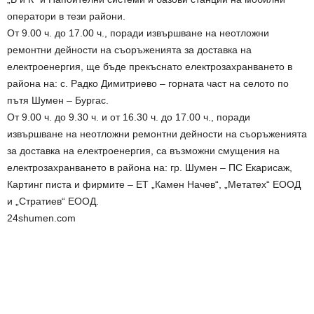
оператори в тези райони.
От 9.00 ч. до 17.00 ч., поради извършване на неотложни
ремонтни дейности на съоръженията за доставка на
електроенергия, ще бъде прекъснато електрозахранването в
района на: с. Радко Димитриево – горната част на селото по
пътя Шумен – Бургас.
От 9.00 ч. до 9.30 ч. и от 16.30 ч. до 17.00 ч., поради
извършване на неотложни ремонтни дейности на съоръженията
за доставка на електроенергия, са възможни смущения на
електрозахранването в района на: гр. Шумен – ПС Екарисаж,
Картинг писта и фирмите – ЕТ „Камен Начев“, „Метатех“ ЕООД
и „Стратиев“ ЕООД.
24shumen.com