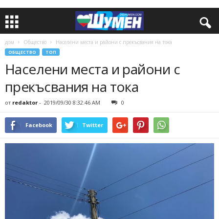
дом
Общество
Населени места и райони с прекъсвания на тока
ОБЩЕСТВО
ТОП
Населени места и райони с
прекъсвания на тока
от
redaktor
-
2019/09/30 8:32:46 AM
0
Facebook
Twitter