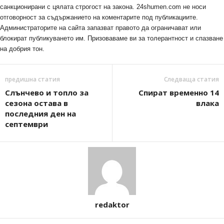
санкционирани с цялата строгост на закона. 24shumen.com не носи
отговорност за съдържанието на коментарите под публикациите.
Администраторите на сайта запазват правото да ограничават или
блокират публикуването им. Призоваваме ви за толерантност и спазване
на добрия тон.
предишна статия
Следваща статия
Слънчево и топло за
Спират временно 14
сезона остава в
влака
последния ден на
септември
redaktor