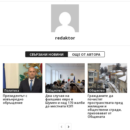
redaktor
СВЪРЗАНИ НОВИНИ
ОЩЕ ОТ АВТОРА
Политика
Общество
Общество
Президентът с
Два случая на
Гражданите да
извънредно
фалшиво евро в
почистят
обръщение
Шумен и над 170 жалби
пространствата пред
до местната КЗП
жилищни и
обществени сгради,
призовават от
Общината