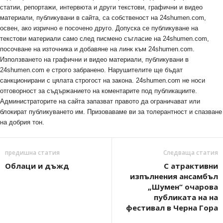
статии, репортажи, интервюта и други текстови, графични и видео
материали, публикувани в сайта, са собственост на 24shumen.com,
освен, ако изрично е посочено друго. Допуска се публикуване на
текстови материали само след писмено съгласие на 24shumen.com,
посочване на източника и добавяне на линк към 24shumen.com.
Използването на графични и видео материали, публикувани в
24shumen.com е строго забранено. Нарушителите ще бъдат
санкционирани с цялата строгост на закона. 24shumen.com не носи
отговорност за съдържанието на коментарите под публикациите.
Администраторите на сайта запазват правото да ограничават или
блокират публикуването им. Призоваваме ви за толерантност и спазване
на добрия тон.
предишна статия
Следваща статия
Облаци и дъжд
С атрактивни
изпълнения ансамбъл
„Шумен“ очарова
публиката на на
фестивал в Черна Гора