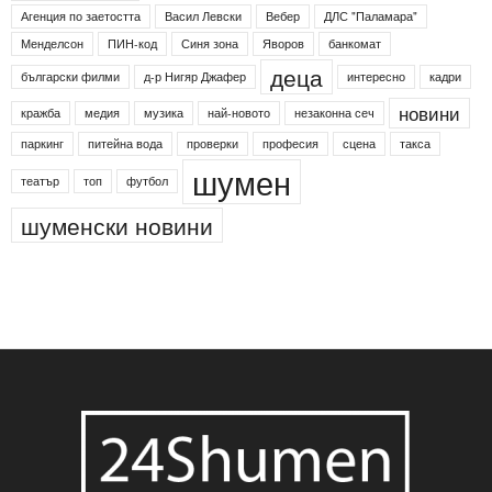
Етикети
24shumen
Koncert
shumen24
Simfonieta
Агенция по заетостта
Васил Левски
Вебер
ДЛС "Паламара"
Менделсон
ПИН-код
Синя зона
Яворов
банкомат
деца
български филми
д-р Нигяр Джафер
интересно
кадри
новини
кражба
медия
музика
най-новото
незаконна сеч
паркинг
питейна вода
проверки
професия
сцена
такса
шумен
театър
топ
футбол
шуменски новини