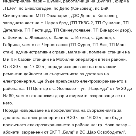
Индустриален парк – Шумен, работилница на „Булгаз“, фирма
„ТЕРА“, пс Биволовъден, пс Депо (Коньовец), пс ВиК
Свинеугояване, МТП Фазанария, ДЗС Депо, с. Конъовец,
западната част на с. Царев брод (ТП ТКЗС-2, ТП Сушилни, ТП
Детелина, ТП Пестицид, ТП Свинеугояване, ТП Винарски двор),
с. Велино, с. Живково, с. Калино, с. Иглика, с. Дренци, с.
Габрица, част от с. Черноглавци (ТП Фурна, ТП Вик, ТП Маш.
стан), административни сгради, магазини, помпени станции на
В и К и базови станции на Мобилни оператори в тези райони.
От 8.30 ч. до 17.00 ч., поради извършване на неотложни
ремонтни дейности на съоръженията за доставка на
електроенергия, ще бъде прекъснато електрозахранването в
района на: ТП Център в с. Ясенково – ул. „Надежда“ от № 20 до
№ 60, част от стопанския двор и фирмите, захранващи се от
него.
Поради извършване на профилактика на съоръженията за
доставка на електроенергия от 9.30 ч. до 16.00 ч., ще бъде
прекъснато електрозахранването в района на: гр. Нови пазар –
абонати, захранени от БКТП „Билд“ и ВС „Цар Освободител“.