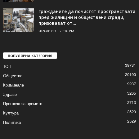
Два случая на фалшиво евро в Шумен и
над 170 жалби...
2026/01/19 3:41:56 PM
Гражданите да почистят пространствата
пред жилищни и обществени сгради,
призовават от...
2026/01/19 3:26:16 PM
ПОПУЛЯРНА КАТЕГОРИЯ
39731
ТОП
20190
Общество
9237
Криминале
3265
Здраве
2713
Прогноза за времето
2529