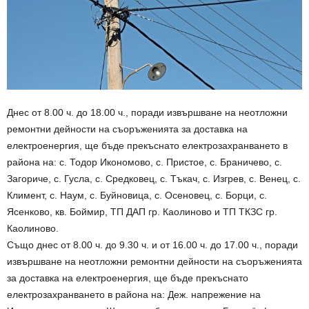
Днес от 8.00 ч. до 18.00 ч., поради извършване на неотложни
ремонтни дейности на съоръженията за доставка на
електроенергия, ще бъде прекъснато електрозахранването в
района на: с. Тодор Икономово, с. Пристое, с. Браничево, с.
Загориче, с. Гусла, с. Средковец, с. Тъкач, с. Изгрев, с. Венец, с.
Климент, с. Наум, с. Буйновица, с. Осеновец, с. Борци, с.
Ясенково, кв. Боймир, ТП ДАП гр. Каолиново и ТП ТКЗС гр.
Каолиново.
Също днес от 8.00 ч. до 9.30 ч. и от 16.00 ч. до 17.00 ч., поради
извършване на неотложни ремонтни дейности на съоръженията
за доставка на електроенергия, ще бъде прекъснато
електрозахранването в района на: Деж. напрежение на