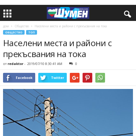
дом
Общество
Населени места и райони с прекъсвания на тока
ОБЩЕСТВО
ТОП
Населени места и райони с
прекъсвания на тока
от
redaktor
-
2019/07/10 8:30:41 AM
0
Facebook
Twitter