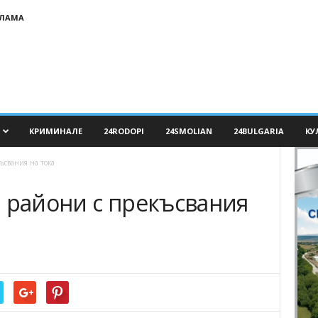
КЛАМА
КРИМИНАЛЕ
24RODOPI
24SMOLIAN
24BULGARIA
КУ
ъсвания на тока
и райони с прекъсвания