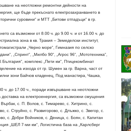
звършване на неотложни ремонтни дейности на
нергия, ще бъде прекъснато електрозахранването в
Вторични суровини“ и МТТ „Битови отпадъци“ в гр.
о са възможни от 8.00 ч. до 9.00 ч. и от 16.00 ч. до
устриална зона в кв. Тракия – Земеделски институт,
томагистрали „Черно море“, Гимназия по селско
ани“, „Спринт“, „Милбо 90“, „Агрос 96“, „Мототехника“,
К България“, комплекс „Пети км“, Птицекомбинат
еление на изхода от гр. Шумен за гр. Варна, част от
вилни зони Байчов кладенец, Под манастира, Чашка,
.30 ч. до 17.00 ч., поради извършване на неотложни
 доставка на електроенергия, са възможни смущения
Върбак, с. П. Волов, с. Тимарево, с. Хитрино, с.
, с. Струйно, с. Развигорово, с. Длъжко, с. Звегор, с.
во, с. Добри Войников, с. Деница, с. Боян, с. Капитан
анция „ШЕЛ 7-ми км“, Логистична база на „Карлсберг