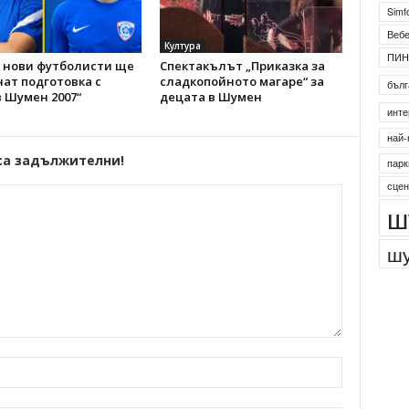
Simf
Веб
Култура
ПИН
 нови футболисти ще
Спектакълът „Приказка за
ат подготовка с
сладкопойното магаре“ за
бълг
 Шумен 2007“
децата в Шумен
инте
най-
са задължителни!
парк
сцен
ш
шу