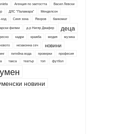
onieta
Агенция по заетостта
Васил Левски
ер
ДЛС "Паламара"
Менделсон
-код
Синя зона
Яворов
банкомат
деца
арски филми
д-р Нигяр Джафер
ресно
кадри
кражба
медия
музика
новини
новото
незаконна сеч
инг
питейна вода
проверки
професия
а
такса
театър
топ
футбол
умен
менски новини