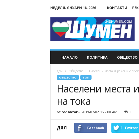
НЕДЕЛЯ, ЯНУАРИ 18, 2026
КОНТАКТИ
РЕ
24Shumen.COM
НАЧАЛО
ПОЛИТИКА
ОБЩЕСТВО
дом
Общество
Населени места и райони с прек
ОБЩЕСТВО
ТОП
Населени места 
на тока
от
redaktor
-
2019/07/02 8:27:00 AM
0
ДЯЛ
Facebook
Twitter