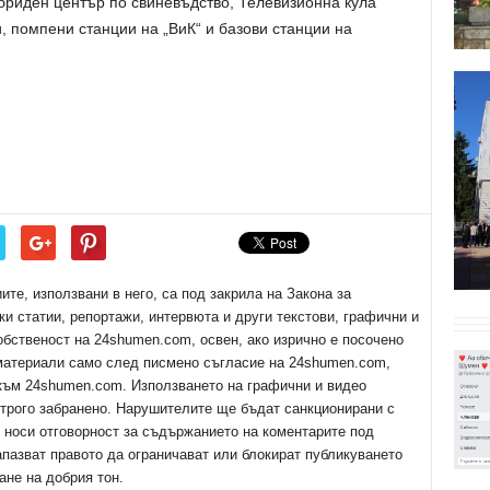
бриден център по свиневъдство, Телевизионна кула
 помпени станции на „ВиК“ и базови станции на
е, използвани в него, са под закрила на Закона за
ки статии, репортажи, интервюта и други текстови, графични и
обственост на 24shumen.com, освен, ако изрично е посочено
 материали само след писмено съгласие на 24shumen.com,
 към 24shumen.com. Използването на графични и видео
трого забранено. Нарушителите ще бъдат санкционирани с
е носи отговорност за съдържанието на коментарите под
апазват правото да ограничават или блокират публикуването
ане на добрия тон.