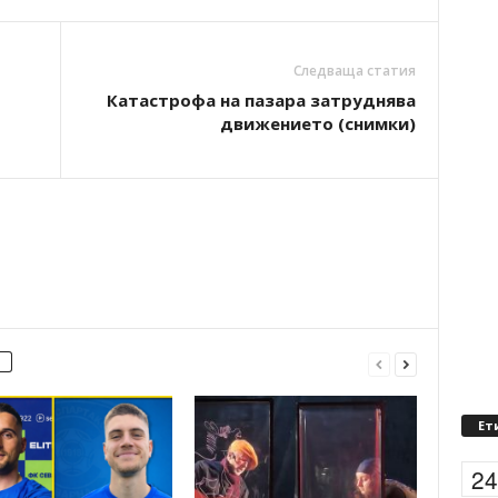
Следваща статия
Катастрофа на пазара затруднява
движението (снимки)
Ет
2