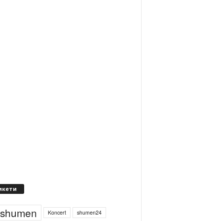
икети
4shumen
Koncert
shumen24