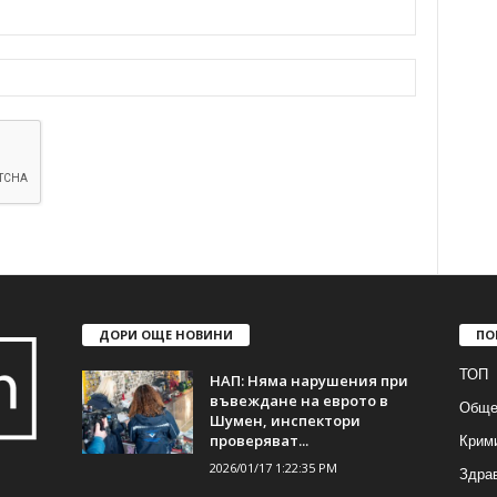
ДОРИ ОЩЕ НОВИНИ
ПО
ТОП
НАП: Няма нарушения при
въвеждане на еврото в
Обще
Шумен, инспектори
Крим
проверяват...
2026/01/17 1:22:35 PM
Здра