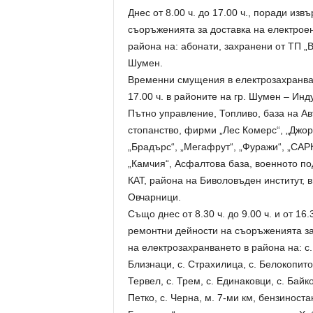
Днес от 8.00 ч. до 17.00 ч., поради и
съоръженията за доставка на електрое
района на: абонати, захранени от ТП „
Шумен.
Временни смущения в електрозахранванет
17.00 ч. в районите на гр. Шумен – Инд
Пътно управление, Топливо, база на Ав
стопанство, фирми „Лес Комерс“, „Джорд
„Брадърс“, „Мегафрут“, „Фуражи“, „САР
„Камчия“, Асфалтова база, военното под
КАТ, района на Биволовъден институт, 
Овчарници.
Също днес от 8.30 ч. до 9.00 ч. и от 16
ремонтни дейности на съоръженията за
на електрозахранването в района на: с. 
Близнаци, с. Страхилица, с. Белокопитово
Тервел, с. Трем, с. Единаковци, с. Байко
Петко, с. Черна, м. 7-ми км, бензиност