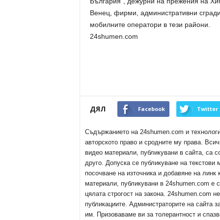
България“, дежурни на прежения на Хи
Венец, фирми, административни сгради,
мобилните оператори в тези райони.
24shumen.com
ДЯЛ
Facebook
Twitter
Съдържанието на 24shumen.com и технологиит
авторското право и сродните му права. Всич
видео материали, публикувани в сайта, са с
друго. Допуска се публикуване на текстови
посочване на източника и добавяне на линк
материали, публикувани в 24shumen.com е с
цялата строгост на закона. 24shumen.com н
публикациите. Администраторите на сайта з
им. Призоваваме ви за толерантност и спазв