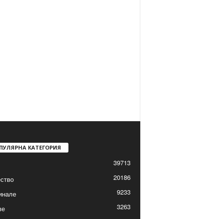
ПУЛЯРНА КАТЕГОРИЯ
39713
20186
ство
9233
инале
3263
ве