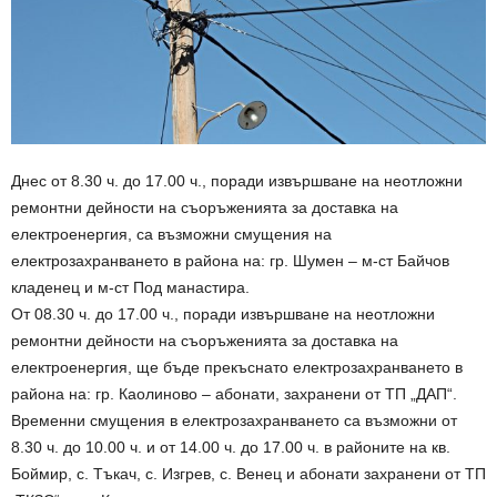
Днес от 8.30 ч. до 17.00 ч., поради извършване на неотложни
ремонтни дейности на съоръженията за доставка на
електроенергия, са възможни смущения на
електрозахранването в района на: гр. Шумен – м-ст Байчов
кладенец и м-ст Под манастира.
От 08.30 ч. до 17.00 ч., поради извършване на неотложни
ремонтни дейности на съоръженията за доставка на
електроенергия, ще бъде прекъснато електрозахранването в
района на: гр. Каолиново – абонати, захранени от ТП „ДАП“.
Временни смущения в електрозахранването са възможни от
8.30 ч. до 10.00 ч. и от 14.00 ч. до 17.00 ч. в районите на кв.
Боймир, с. Тъкач, с. Изгрев, с. Венец и абонати захранени от ТП