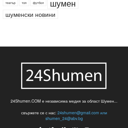
шумен
театър
топ
футбол
шуменски новини
24Shumen.COM е независима медия за област Шумен...
свържете се с нас:
24shumen@gmail.com или
shumen_24@abv.bg