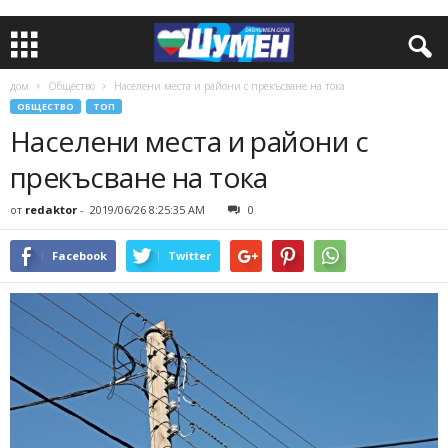
дом
Общество
Населени места и райони с прекъсване на тока
ОБЩЕСТВО
ТОП
Населени места и райони с
прекъсване на тока
от
redaktor
-
2019/06/26 8:25:35 AM
0
Facebook
Twitter