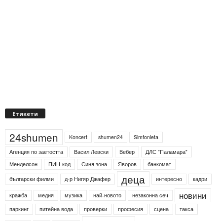
Етикети
24shumen
Koncert
shumen24
Simfonieta
Агенция по заетостта
Васил Левски
Вебер
ДЛС "Паламара"
Менделсон
ПИН-код
Синя зона
Яворов
банкомат
деца
български филми
д-р Нигяр Джафер
интересно
кадри
новини
кражба
медия
музика
най-новото
незаконна сеч
паркинг
питейна вода
проверки
професия
сцена
такса