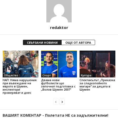
redaktor
СВЪРЗАНИ НОВИНИ
ОЩЕ ОТ АВТОРА
Общество
Спорт
Култура
НАП: Няма нарушения
Двама нови
Спектакълът „Приказка
при въвеждане на
футболисти ще
за сладкопойното
еврото в Шумен,
започнат подготовка с
магаре“ за децата в
инспектори
„Волов Шумен 2007“
Шумен
проверяват и днес
ВАШИЯТ КОМЕНТАР - Полетата НЕ са задължителни!