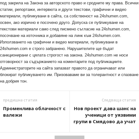
под закрила на Закона за авторското право и сродните му права. Всички
статии, репортажи, интервюта и други текстови, графични и видео
материали, публикувани в сайта, са собственост на 24shumen.com,
освен, ако изрично е посочено друго. Допуска се публикуване на
текстови материали само след писмено съгласие на 24shumen.com,
посочване на източника и добавяне на линк към 24shumen.com.
Използването на графични и видео материали, публикувани в
24shumen.com е строго забранено. Нарушителите ще бъдат
санкционирани с цялата строгост на закона. 24shumen.com не носи
отговорност за съдържанието на коментарите под публикациите.
Администраторите на сайта запазват правото да ограничават или
блокират публикуването им. Призоваваме ви за толерантност и спазване
на добрия тон.
предишна статия
Следваща статия
Променлива облачност с
Нов проект дава шанс на
валежи
ученици от уязвими
групи в Смядово да учат