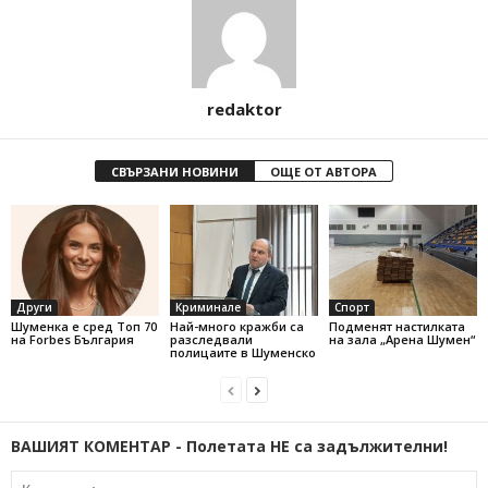
redaktor
СВЪРЗАНИ НОВИНИ
ОЩЕ ОТ АВТОРА
Други
Криминале
Спорт
Шуменка е сред Топ 70
Най-много кражби са
Подменят настилката
на Forbes България
разследвали
на зала „Арена Шумен“
полицаите в Шуменско
ВАШИЯТ КОМЕНТАР - Полетата НЕ са задължителни!