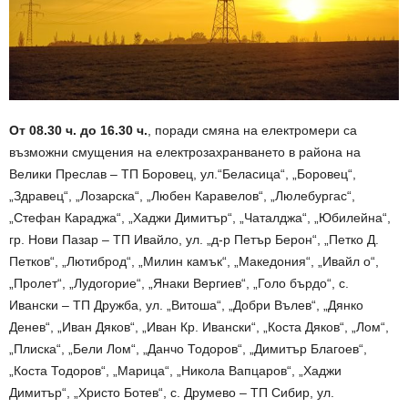
От 08.30 ч. до 16.30 ч.
, поради смяна на електромери са
възможни смущения на електрозахранването в района на
Велики Преслав – ТП Боровец, ул.“Беласица“, „Боровец“,
„Здравец“, „Лозарска“, „Любен Каравелов“, „Люлебургас“,
„Стефан Караджа“, „Хаджи Димитър“, „Чаталджа“, „Юбилейна“,
гр. Нови Пазар – ТП Ивайло, ул. „д-р Петър Берон“, „Петко Д.
Петков“, „Лютиброд“, „Милин камък“, „Македония“, „Ивайл о“,
„Пролет“, „Лудогорие“, „Янаки Вергиев“, „Голо бърдо“, с.
Ивански – ТП Дружба, ул. „Витоша“, „Добри Вълев“, „Дянко
Денев“, „Иван Дяков“, „Иван Кр. Ивански“, „Коста Дяков“, „Лом“,
„Плиска“, „Бели Лом“, „Данчо Тодоров“, „Димитър Благоев“,
„Коста Тодоров“, „Марица“, „Никола Вапцаров“, „Хаджи
Димитър“, „Христо Ботев“, с. Друмево – ТП Сибир, ул.