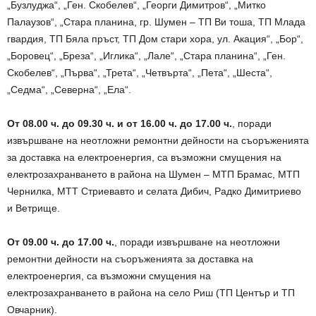
„Бузлуджа“, „Ген. Скобелев“, „Георги Димитров“, „Митко
Палаузов“, „Стара планина, гр. Шумен – ТП Ви тоша, ТП Млада
гвардия, ТП Бяла пръст, ТП Дом стари хора, ул. Акация“, „Бор“,
„Боровец“, „Бреза“, „Иглика“, „Лале“, „Стара планина“, „Ген.
Скобелев“, „Първа“, „Трета“, „Четвърта“, „Пета“, „Шеста“,
„Седма“, „Северна“, „Ела“.
От 08.00 ч. до 09.30 ч. и от 16.00 ч. до 17.00 ч.
, поради
извършване на неотложни ремонтни дейности на съоръженията
за доставка на електроенергия, са възможни смущения на
електрозахранването в района на Шумен – МТП Брамас, МТП
Чернилка, МТТ Стриевавто и селата Дибич, Радко Димитриево
и Ветрище.
От 09.00 ч. до 17.00 ч.
, поради извършване на неотложни
ремонтни дейности на съоръженията за доставка на
електроенергия, са възможни смущения на
електрозахранването в района на село Риш (ТП Център и ТП
Овчарник).