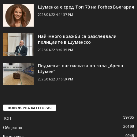
Шуменка е сред Топ 70 на Forbes България
2026/01/22 4:14:37 PM
Най-много кражби са разследвали
полицаите в Шуменско
2026/01/22 3:49:35 PM
Подменят настилката на зала „Арена
Шумен“
2026/01/22 3:16:50 PM
ПОПУЛЯРНА КАТЕГОРИЯ
39765
ТОП
20199
Общество
9248
Криминале