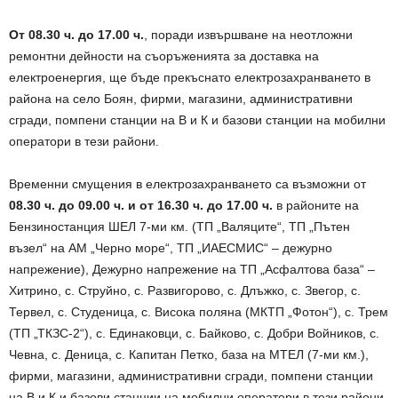
От 08.30 ч. до 17.00 ч.
, поради извършване на неотложни
ремонтни дейности на съоръженията за доставка на
електроенергия, ще бъде прекъснато електрозахранването в
района на село Боян, фирми, магазини, административни
сгради, помпени станции на В и К и базови станции на мобилни
оператори в тези райони.
Временни смущения в електрозахранването са възможни от
08.30 ч. до 09.00 ч. и от 16.30 ч. до 17.00 ч.
в районите на
Бензиностанция ШЕЛ 7-ми км. (ТП „Валяците“, ТП „Пътен
възел“ на АМ „Черно море“, ТП „ИАЕСМИС“ – дежурно
напрежение), Дежурно напрежение на ТП „Асфалтова база“ –
Хитрино, с. Струйно, с. Развигорово, с. Длъжко, с. Звегор, с.
Тервел, с. Студеница, с. Висока поляна (МКТП „Фотон“), с. Трем
(ТП „ТКЗС-2“), с. Единаковци, с. Байково, с. Добри Войников, с.
Чевна, с. Деница, с. Капитан Петко, база на МТЕЛ (7-ми км.),
фирми, магазини, административни сгради, помпени станции
на В и К и базови станции на мобилни оператори в тези райони.