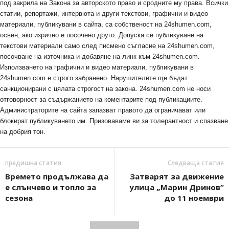
под закрила на Закона за авторското право и сродните му права. Всички
статии, репортажи, интервюта и други текстови, графични и видео
материали, публикувани в сайта, са собственост на 24shumen.com,
освен, ако изрично е посочено друго. Допуска се публикуване на
текстови материали само след писмено съгласие на 24shumen.com,
посочване на източника и добавяне на линк към 24shumen.com.
Използването на графични и видео материали, публикувани в
24shumen.com е строго забранено. Нарушителите ще бъдат
санкционирани с цялата строгост на закона. 24shumen.com не носи
отговорност за съдържанието на коментарите под публикациите.
Администраторите на сайта запазват правото да ограничават или
блокират публикуването им. Призоваваме ви за толерантност и спазване
на добрия тон.
предишна статия
Следваща статия
Времето продължава да
Затварят за движение
е слънчево и топло за
улица „Марин Дринов“
сезона
до 11 ноември