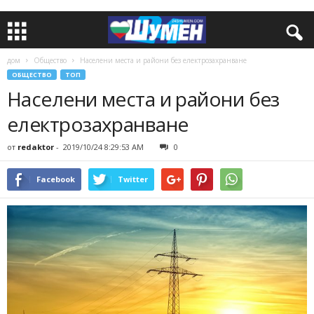
дом
Общество
Населени места и райони без електрозахранване
ОБЩЕСТВО
ТОП
Населени места и райони без
електрозахранване
от
redaktor
-
2019/10/24 8:29:53 AM
0
Facebook
Twitter