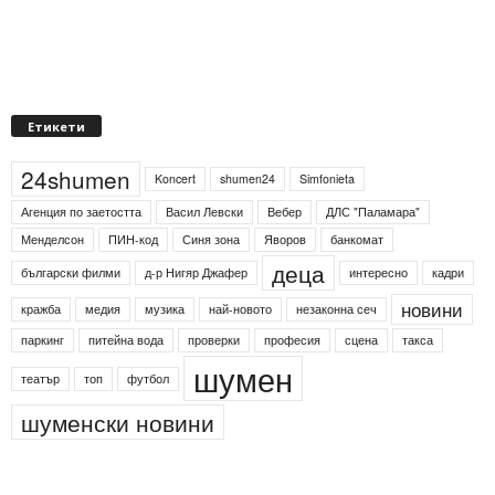
Етикети
24shumen
Koncert
shumen24
Simfonieta
Агенция по заетостта
Васил Левски
Вебер
ДЛС "Паламара"
Менделсон
ПИН-код
Синя зона
Яворов
банкомат
деца
български филми
д-р Нигяр Джафер
интересно
кадри
новини
кражба
медия
музика
най-новото
незаконна сеч
паркинг
питейна вода
проверки
професия
сцена
такса
шумен
театър
топ
футбол
шуменски новини