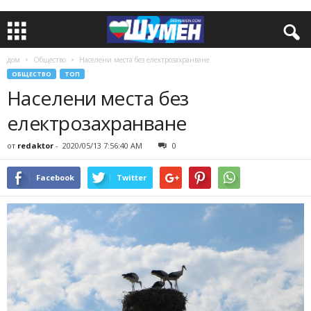
дом
Общество
Населени места без електрозахранване
ОБЩЕСТВО
ТОП
Населени места без
електрозахранване
от
redaktor
-
2020/05/13 7:56:40 AM
0
Facebook
Twitter