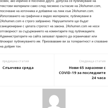
освен, ако изрично е посочено друго. Допуска се публикуване на
текстови материали само след писмено съгласие на 24shumen.com,
посочване на източника и добавяне на линк към 24shumen.com.
Използването на графични и видео материали, публикувани в
24shumen.com е строго забранено. Нарушителите ще бъдат
санкционирани с цялата строгост на закона. 24shumen.com не носи
отговорност за съдържанието на коментарите под публикациите.
Администраторите на сайта запазват правото да ограничават или
блокират публикуването им. Призоваваме ви за толерантност и спазване
на добрия тон.
предишна статия
Следваща статия
Слънчева сряда
Нови 65 заразени с
COVID-19 за последните
24 часа