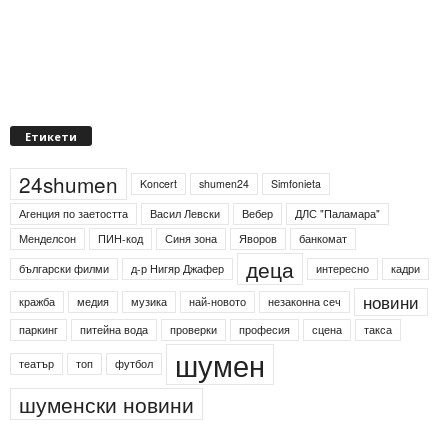
Етикети
24shumen
Koncert
shumen24
Simfonieta
Агенция по заетостта
Васил Левски
Вебер
ДЛС "Паламара"
Менделсон
ПИН-код
Синя зона
Яворов
банкомат
деца
български филми
д-р Нигяр Джафер
интересно
кадри
новини
кражба
медия
музика
най-новото
незаконна сеч
паркинг
питейна вода
проверки
професия
сцена
такса
шумен
театър
топ
футбол
шуменски новини