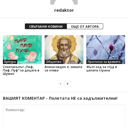
redaktor
СВЪРЗАНИ НОВИНИ
ОЩЕ ОТ АВТОРА
Култура
Общество
Прогноза за времето
Спектакълът „Пиф,
Атанасовден е, зимата
Жълт код за студ в
Паф, Пуф“ за децата в
си отива
цялата страна
Шумен
ВАШИЯТ КОМЕНТАР - Полетата НЕ са задължителни!