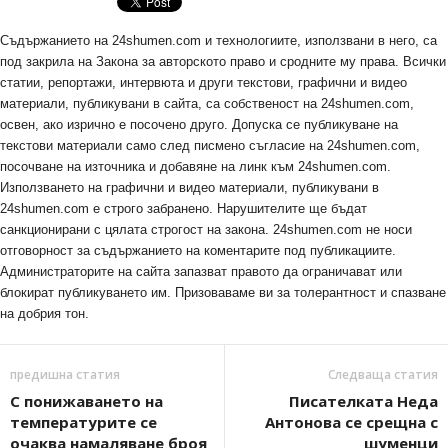
Съдържанието на 24shumen.com и технологиите, използвани в него, са
под закрила на Закона за авторското право и сродните му права. Всички
статии, репортажи, интервюта и други текстови, графични и видео
материали, публикувани в сайта, са собственост на 24shumen.com,
освен, ако изрично е посочено друго. Допуска се публикуване на
текстови материали само след писмено съгласие на 24shumen.com,
посочване на източника и добавяне на линк към 24shumen.com.
Използването на графични и видео материали, публикувани в
24shumen.com е строго забранено. Нарушителите ще бъдат
санкционирани с цялата строгост на закона. 24shumen.com не носи
отговорност за съдържанието на коментарите под публикациите.
Администраторите на сайта запазват правото да ограничават или
блокират публикуването им. Призоваваме ви за толерантност и спазване
на добрия тон.
предишна статия
Следваща статия
С понижаването на
Писателката Неда
температурите се
Антонова се срещна с
очаква намаляване броя
шуменци