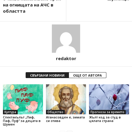
на огнищата на АЧС в
областта
redaktor
СВЪРЗАНИ НОВИНИ
ОЩЕ ОТ АВТОРА
Култура
Общество
Прогноза за времето
Спектакълът „Пиф,
Атанасовден е, зимата
Жълт код за студ в
Паф, Пуф“ за децата в
си отива
цялата страна
Шумен