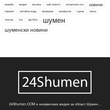
новини
кражба
медия
музика
най-новото
незаконна сеч
паркинг
питейна вода
проверки
професия
сцена
такса
шумен
театър
топ
футбол
шуменски новини
24Shumen.COM е независима медия за област Шумен...