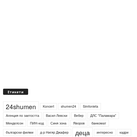
Етикети
24shumen
Koncert
shumen24
Simfonieta
Агенция по заетостта
Васил Левски
Вебер
ДЛС "Паламара"
Менделсон
ПИН-код
Синя зона
Яворов
банкомат
деца
български филми
д-р Нигяр Джафер
интересно
кадри