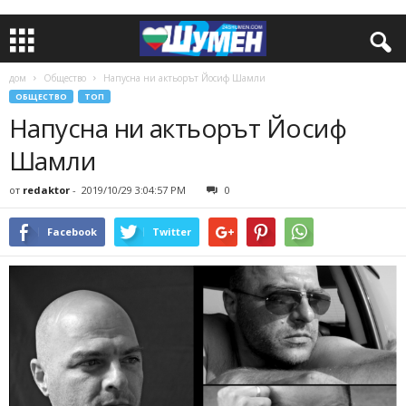
дом
Общество
Напусна ни актьорът Йосиф Шамли
ОБЩЕСТВО
ТОП
Напусна ни актьорът Йосиф
Шамли
от
redaktor
-
2019/10/29 3:04:57 PM
0
Facebook
Twitter