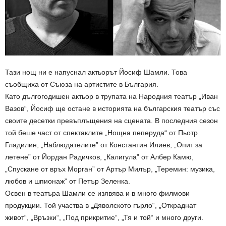
Тази нощ ни е напуснал актьорът Йосиф Шамли. Това
съобщиха от Съюза на артистите в България.
Като дългогодишен актьор в трупата на Народния театър „Иван
Вазов“, Йосиф ще остане в историята на българския театър със
своите десетки превъплъщения на сцената. В последния сезон
той беше част от спектаклите „Нощна пеперуда“ от Пьотр
Гладилин, „Наблюдателите” от Константин Илиев, „Опит за
летене” от Йордан Радичков, „Калигула” от Албер Камю,
„Спускане от връх Морган” от Артър Милър, „Теремин: музика,
любов и шпионаж” от Петър Зеленка.
Освен в театъра Шамли се изявява и в много филмови
продукции. Той участва в „Дяволското гърло“, „Откраднат
живот“, „Връзки“, „Под прикритие“, „Тя и той“ и много други.