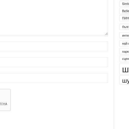
Simf
Веб
ПИН
бълг
инте
най-
парк
сцен
ш
шу