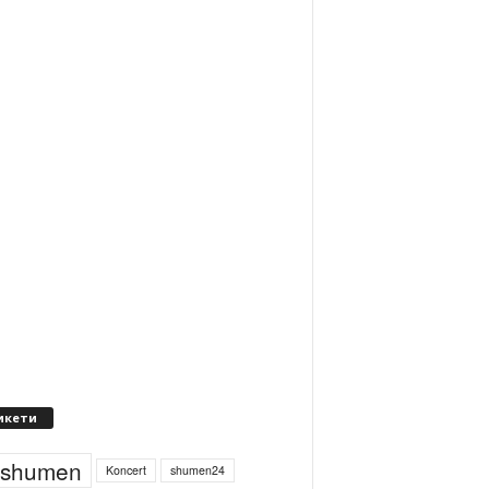
икети
4shumen
Koncert
shumen24