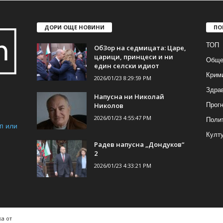
ДОРИ ОЩЕ НОВИНИ
ПО
ТОП
ОбЗор на седмицата: Царе,
царици, принцеси и ни
Обще
един селски идиот
Крим
2026/01/23 8:29:59 PM
Здра
Напусна ни Николай
Прогн
Николов
2026/01/23 4:55:47 PM
Поли
m или
Култ
Радев напусна „Дондуков“
2
2026/01/23 4:33:21 PM
а от