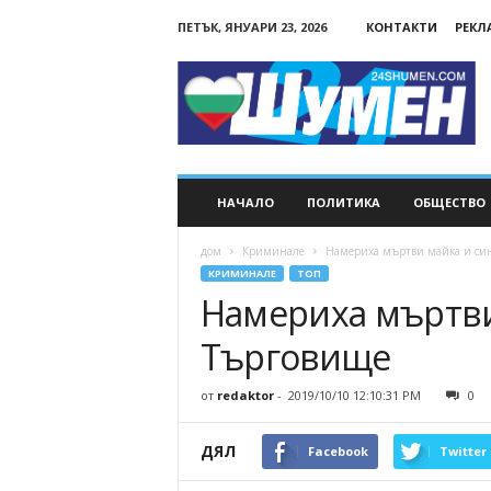
ПЕТЪК, ЯНУАРИ 23, 2026
КОНТАКТИ
РЕКЛ
24Shumen.COM
НАЧАЛО
ПОЛИТИКА
ОБЩЕСТВО
дом
Криминале
Намериха мъртви майка и си
КРИМИНАЛЕ
ТОП
Намериха мъртви
Търговище
от
redaktor
-
2019/10/10 12:10:31 PM
0
ДЯЛ
Facebook
Twitter