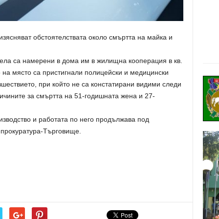
ясняват обстоятелствата около смъртта на майка и
тела са намерени в дома им в жилищна кооперация в кв.
о на място са пристигнали полицейски и медицински
шествието, при който не са констатирани видими следи
ичините за смъртта на 51-годишната жена и 27-
изводство и работата по него продължава под
 прокуратура-Търговище.