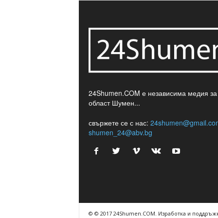
24Shumen.COM е независима медия за
област Шумен...
свържете се с нас:
24shumen@gmail.co
shumen_24@abv.bg
© © 2017 24Shumen.COM. Изработка и поддръжк