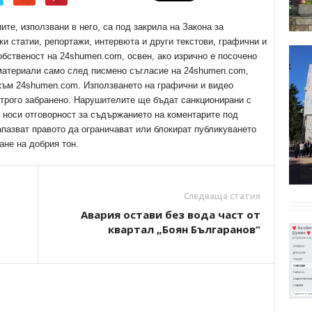
е, използвани в него, са под закрила на Закона за
ки статии, репортажи, интервюта и други текстови, графични и
обственост на 24shumen.com, освен, ако изрично е посочено
 материали само след писмено съгласие на 24shumen.com,
 към 24shumen.com. Използването на графични и видео
трого забранено. Нарушителите ще бъдат санкционирани с
е носи отговорност за съдържанието на коментарите под
апазват правото да ограничават или блокират публикуването
ане на добрия тон.
Следваща статия
Авария остави без вода част от
квартал „Боян Българанов“