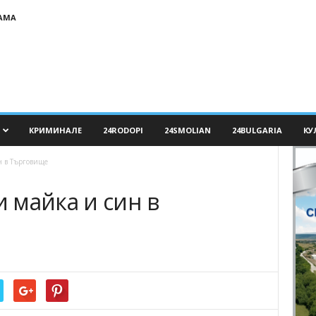
АМА
КРИМИНАЛЕ
24RODOPI
24SMOLIAN
24BULGARIA
КУ
н в Търговище
 майка и син в