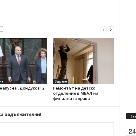
ка
Здраве
напусна „Дондуков“ 2
Ремонтът на детско
отделение в МБАЛ на
финалната права
са задължителни!
Ет
2