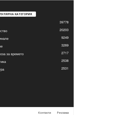
ПУЛЯРНА КАТЕГОРИЯ
39778
20203
ство
9249
инале
3269
ве
2717
оза за времето
2538
тика
2531
ура
Контакти
Реклама