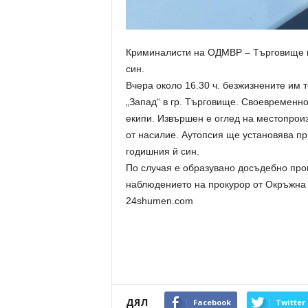
Криминалисти на ОДМВР – Търговище из
син.
Вчера около 16.30 ч. безжизнените им 
„Запад“ в гр. Търговище. Своевременн
екипи. Извършен е оглед на местопроиз
от насилие. Аутопсия ще установява пр
годишния й син.
По случая е образувано досъдебно про
наблюдението на прокурор от Окръжна
24shumen.com
ДЯЛ
Facebook
Twitter