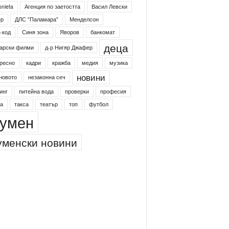
onieta
Агенция по заетостта
Васил Левски
ер
ДЛС "Паламара"
Менделсон
-код
Синя зона
Яворов
банкомат
деца
арски филми
д-р Нигяр Джафер
ресно
кадри
кражба
медия
музика
новини
новото
незаконна сеч
инг
питейна вода
проверки
професия
а
такса
театър
топ
футбол
умен
менски новини