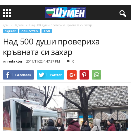
дом
Здраве
Над 500 души провериха кръвната си захар
ЗДРАВЕ
ОБЩЕСТВО
ТОП
Над 500 души провериха
кръвната си захар
от
redaktor
-
2017/11/22 4:47:27 PM
0
Facebook
Twitter