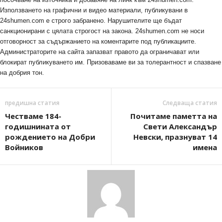
Използването на графични и видео материали, публикувани в
24shumen.com е строго забранено. Нарушителите ще бъдат
санкционирани с цялата строгост на закона. 24shumen.com не носи
отговорност за съдържанието на коментарите под публикациите.
Администраторите на сайта запазват правото да ограничават или
блокират публикуването им. Призоваваме ви за толерантност и спазване
на добрия тон.
предишна статия
Следваща статия
Честваме 184-
Почитаме паметта на
годишнината от
Свети Александър
рождението на Добри
Невски, празнуват 14
Войников
имена