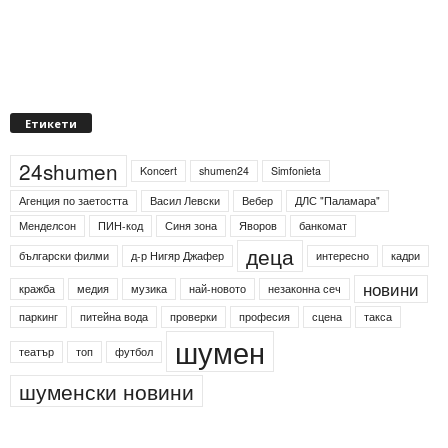
Етикети
24shumen
Koncert
shumen24
Simfonieta
Агенция по заетостта
Васил Левски
Вебер
ДЛС "Паламара"
Менделсон
ПИН-код
Синя зона
Яворов
банкомат
деца
български филми
д-р Нигяр Джафер
интересно
кадри
новини
кражба
медия
музика
най-новото
незаконна сеч
паркинг
питейна вода
проверки
професия
сцена
такса
шумен
театър
топ
футбол
шуменски новини