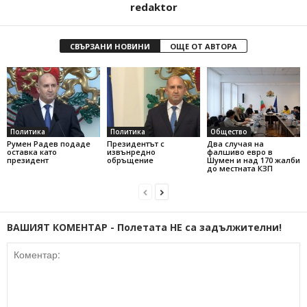
redaktor
СВЪРЗАНИ НОВИНИ
ОЩЕ ОТ АВТОРА
Политика
Политика
Общество
Румен Радев подаде
Президентът с
Два случая на
оставка като
извънредно
фалшиво евро в
президент
обръщение
Шумен и над 170 жалби
до местната КЗП
ВАШИЯТ КОМЕНТАР - Полетата НЕ са задължителни!