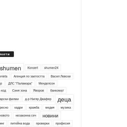
икети
4shumen
Koncert
shumen24
onieta
Агенция по заетостта
Васил Левски
ер
ДЛС "Паламара"
Менделсон
-код
Синя зона
Яворов
банкомат
деца
арски филми
д-р Нигяр Джафер
ресно
кадри
кражба
медия
музика
новини
новото
незаконна сеч