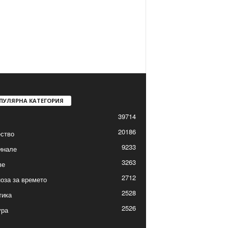
ПУЛЯРНА КАТЕГОРИЯ
39714
20186
ство
9233
инале
3263
ве
2712
оза за времето
2528
тика
2526
ура