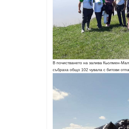
В почистването на залива Кьолмен-Мал
събраха общо 102 чувала с битови отп