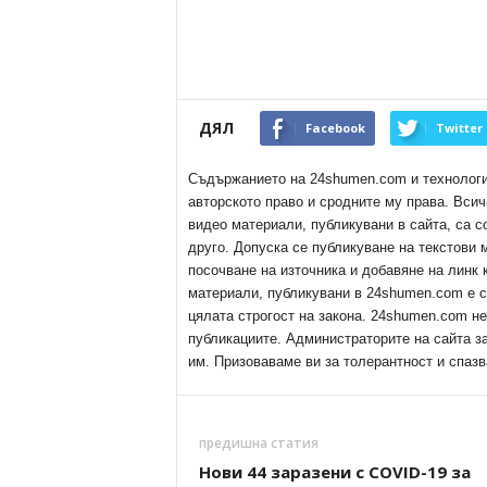
ДЯЛ
Facebook
Twitter
Съдържанието на 24shumen.com и технологиит
авторското право и сродните му права. Всич
видео материали, публикувани в сайта, са с
друго. Допуска се публикуване на текстови
посочване на източника и добавяне на линк
материали, публикувани в 24shumen.com е с
цялата строгост на закона. 24shumen.com н
публикациите. Администраторите на сайта з
им. Призоваваме ви за толерантност и спазв
предишна статия
Нови 44 заразени с COVID-19 за