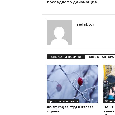
последното денонощие
redaktor
СВЪРЗАНИ НОВИНИ
ОЩЕ ОТ АВТОРА
Прогноза за времето
Общест
Жълт код за студ в цялата
НАП: 
страна
въвеж