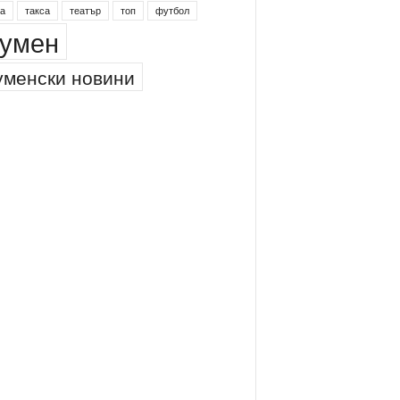
инг
питейна вода
проверки
професия
а
такса
театър
топ
футбол
умен
менски новини