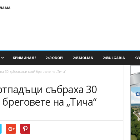
КЛАМА
КРИМИНАЛЕ
24RODOPI
24SMOLIAN
24BULGARIA
КУ
ха 30 доброволци край бреговете на „Тича“
 отпадъци събраха 30
бреговете на „Тича“