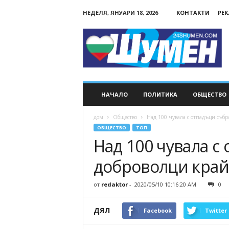
НЕДЕЛЯ, ЯНУАРИ 18, 2026
КОНТАКТИ
РЕ
24Shumen.COM
НАЧАЛО
ПОЛИТИКА
ОБЩЕСТВО
дом
Общество
Над 100 чувала с отпадъци събра
ОБЩЕСТВО
ТОП
Над 100 чувала с
доброволци край 
от
redaktor
-
2020/05/10 10:16:20 AM
0
ДЯЛ
Facebook
Twitter