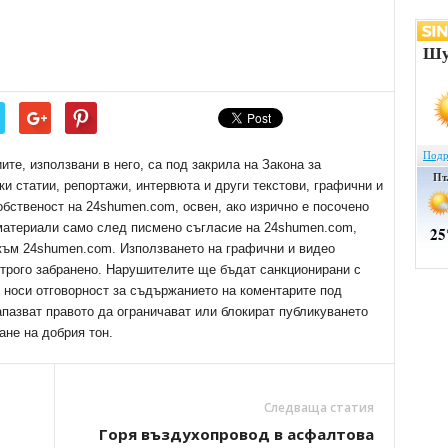
е, използвани в него, са под закрила на Закона за
ки статии, репортажи, интервюта и други текстови, графични и
обственост на 24shumen.com, освен, ако изрично е посочено
 материали само след писмено съгласие на 24shumen.com,
 към 24shumen.com. Използването на графични и видео
трого забранено. Нарушителите ще бъдат санкционирани с
е носи отговорност за съдържанието на коментарите под
апазват правото да ограничават или блокират публикуването
ане на добрия тон.
Следваща статия
Горя въздухопровод в асфалтова