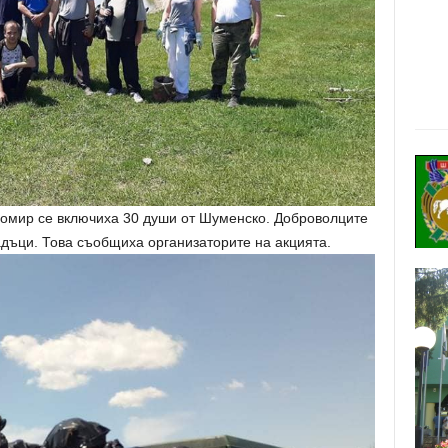
омир се включиха 30 души от Шуменско. Доброволците
адъци. Това съобщиха организаторите на акцията.