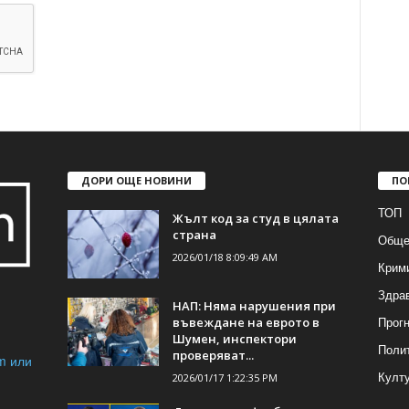
ДОРИ ОЩЕ НОВИНИ
ПО
ТОП
Жълт код за студ в цялата
страна
Обще
2026/01/18 8:09:49 AM
Крим
Здра
НАП: Няма нарушения при
Прогн
въвеждане на еврото в
Шумен, инспектори
Поли
проверяват...
m или
Култ
2026/01/17 1:22:35 PM