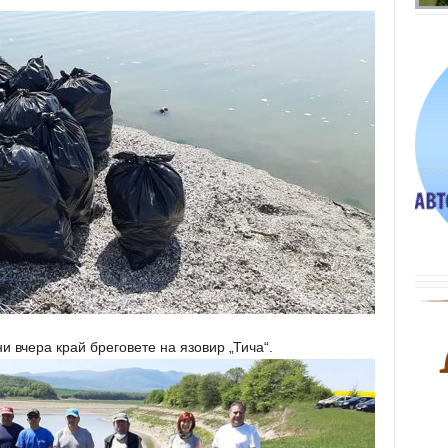
и вчера край бреговете на язовир „Тича“.