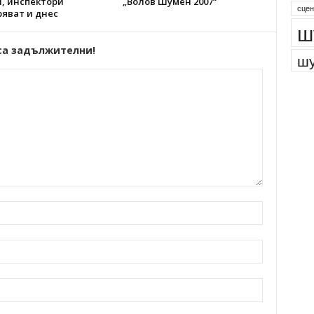
, инспектори
„Волов Шумен 2007“
парк
яват и днес
сцен
ш
са задължителни!
шу