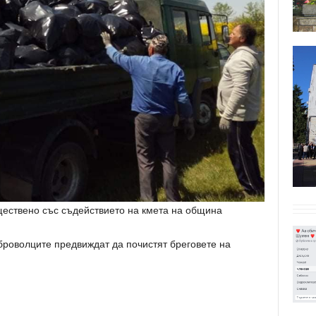
ществено със съдействието на кмета на община
броволците предвиждат да почистят бреговете на