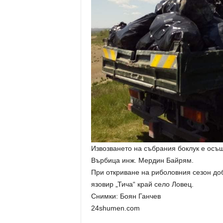
Извозването на събрания боклук е осъ
Върбица инж. Мердин Байрям.
При откриване на риболовния сезон до
язовир „Тича“ край село Ловец.
Снимки: Боян Ганчев
24shumen.com