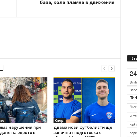
база, кола пламна в движение
Ет
2
Simf
Веб
ПИН
бълг
во
Спорт
инте
Няма нарушения при
Двама нови футболисти ще
дане на еврото в
започнат подготовка с
най-