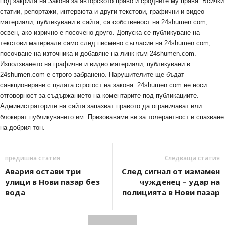
под закрила на Закона за авторското право и сродните му права. Всички
статии, репортажи, интервюта и други текстови, графични и видео
материали, публикувани в сайта, са собственост на 24shumen.com,
освен, ако изрично е посочено друго. Допуска се публикуване на
текстови материали само след писмено съгласие на 24shumen.com,
посочване на източника и добавяне на линк към 24shumen.com.
Използването на графични и видео материали, публикувани в
24shumen.com е строго забранено. Нарушителите ще бъдат
санкционирани с цялата строгост на закона. 24shumen.com не носи
отговорност за съдържанието на коментарите под публикациите.
Администраторите на сайта запазват правото да ограничават или
блокират публикуването им. Призоваваме ви за толерантност и спазване
на добрия тон.
предишна статия
Следваща статия
Авария остави три
След сигнал от измамен
улици в Нови пазар без
чужденец – удар на
вода
полицията в Нови пазар