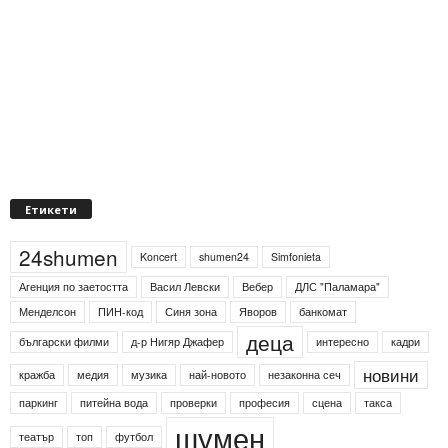
Етикети
24shumen
Koncert
shumen24
Simfonieta
Агенция по заетостта
Васил Левски
Вебер
ДЛС "Паламара"
Менделсон
ПИН-код
Синя зона
Яворов
банкомат
деца
български филми
д-р Нигяр Джафер
интересно
кадри
новини
кражба
медия
музика
най-новото
незаконна сеч
паркинг
питейна вода
проверки
професия
сцена
такса
шумен
театър
топ
футбол