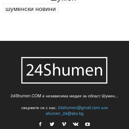
шуменски новини
24Shumen.COM е независима медия за област Шумен...
свържете се с нас:
24shumen@gmail.com или
shumen_24@abv.bg