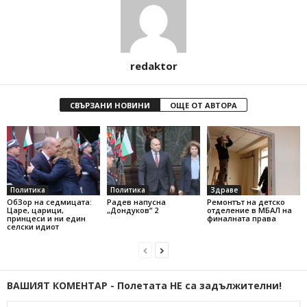
redaktor
СВЪРЗАНИ НОВИНИ
ОЩЕ ОТ АВТОРА
Политика
Политика
Здраве
ОбЗор на седмицата:
Радев напусна
Ремонтът на детско
Царе, царици,
„Дондуков“ 2
отделение в МБАЛ на
принцеси и ни един
финалната права
селски идиот
ВАШИЯТ КОМЕНТАР - Полетата НЕ са задължителни!