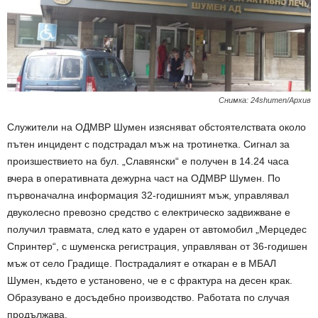
Снимка: 24shumen/Архив
Служители на ОДМВР Шумен изясняват обстоятелствата около
пътен инцидент с подстрадал мъж на тротинетка. Сигнал за
произшествието на бул. „Славянски“ е получен в 14.24 часа
вчера в оперативната дежурна част на ОДМВР Шумен. По
първоначална информация 32-годишният мъж, управлявал
двуколесно превозно средство с електрическо задвижване е
получил травмата, след като е ударен от автомобил „Мерцедес
Спринтер“, с шуменска регистрация, управляван от 36-годишен
мъж от село Градище. Пострадалият е откаран е в МБАЛ
Шумен, където е установено, че е с фрактура на десен крак.
Образувано е досъдебно производство. Работата по случая
продължава.