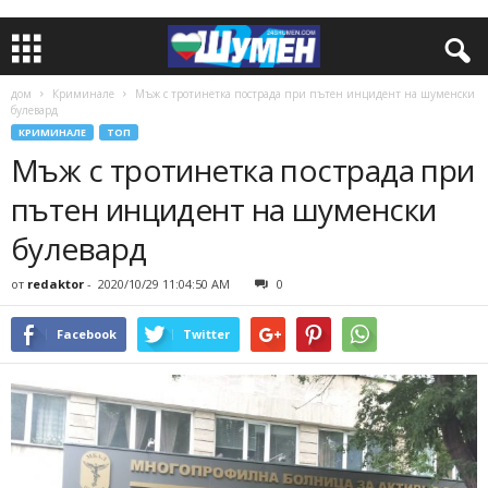
дом
Криминале
Мъж с тротинетка пострада при пътен инцидент на шуменски
булевард
КРИМИНАЛЕ
ТОП
Мъж с тротинетка пострада при
пътен инцидент на шуменски
булевард
от
redaktor
-
2020/10/29 11:04:50 AM
0
Facebook
Twitter