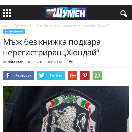
дом
Криминале
Мъж без книжка подкара нерегистриран „Хюндай“
КРИМИНАЛЕ
Мъж без книжка подкара
нерегистриран „Хюндай“
от
redaktor
-
2019/07/15 12:00:34 PM
0
Facebook
Twitter