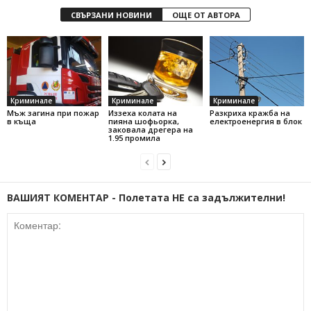
СВЪРЗАНИ НОВИНИ
ОЩЕ ОТ АВТОРА
Криминале
Криминале
Криминале
Мъж загина при пожар
Иззеха колата на
Разкриха кражба на
в къща
пияна шофьорка,
електроенергия в блок
заковала дрегера на
1.95 промила
ВАШИЯТ КОМЕНТАР - Полетата НЕ са задължителни!