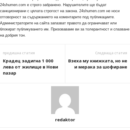
24shumen.com е строго забранено. Нарушителите ще бъдат
санкционирани с цялата строгост на закона. 24shumen.com не носи
отговорност за съдържанието на коментарите под публикациите.
Администраторите на сайта запазват правото да ограничават или
блокират публикуването им. Призоваваме ви за толерантност и спазване
на добрия тон.
предишна статия
Следваща статия
Крадец задигна 1 000
Взеха му книжката, но не
лева от жилище в Нови
и мерака за шофиране
пазар
redaktor