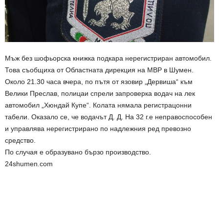
Мъж без шофьорска книжка подкара нерегистриран автомобил.
Това съобщиха от Областната дирекция на МВР в Шумен.
Около 21.30 часа вчера, по пътя от язовир „Дервиша“ към
Велики Преслав, полицаи спрели запроверка водач на лек
автомобил „Хюндай Купе“. Колата нямала регистрацонни
табели. Оказало се, че водачът Д. Д. На 32 г.е неправоспособен
и управлява нерегистрирано по надлежния ред превозно
средство.
По случая е образувано бързо производство.
24shumen.com