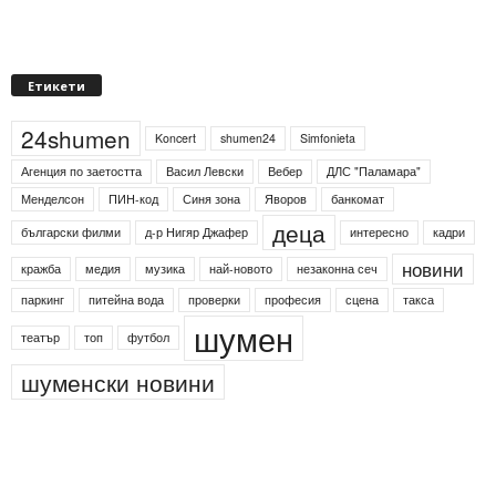
Етикети
24shumen
Koncert
shumen24
Simfonieta
Агенция по заетостта
Васил Левски
Вебер
ДЛС "Паламара"
Менделсон
ПИН-код
Синя зона
Яворов
банкомат
деца
български филми
д-р Нигяр Джафер
интересно
кадри
новини
кражба
медия
музика
най-новото
незаконна сеч
паркинг
питейна вода
проверки
професия
сцена
такса
шумен
театър
топ
футбол
шуменски новини