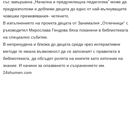
със завършена „Начална и предучилищна педагогика“ може да
предразположи и доближи децата до едно от най-вълнуващите
човешки преживявания- четенето.
В изпълнението на проекта децата от Занималня „Отличници“ с
ръководител Мирослава Гендова бяха поканени в библиотеката
на специално събитие.
В непринудена и близка до децата среда чрез интерактивни
методи те имаха възможност да се запознаят с правилата в
библиотеката, да обсъдят ролята на книгите като източник на
знание. И начини за опазването и съхранението им.
24shumen.com