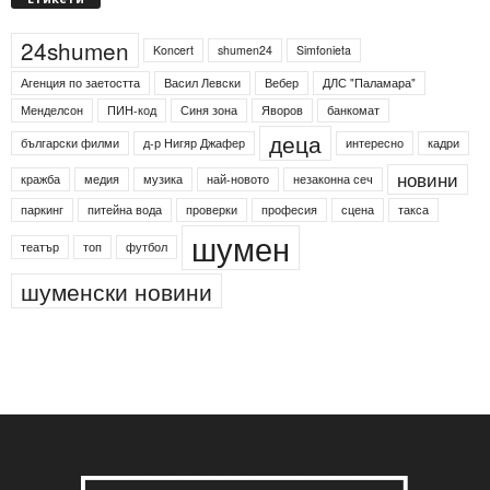
24shumen
Koncert
shumen24
Simfonieta
Агенция по заетостта
Васил Левски
Вебер
ДЛС "Паламара"
Менделсон
ПИН-код
Синя зона
Яворов
банкомат
деца
български филми
д-р Нигяр Джафер
интересно
кадри
новини
кражба
медия
музика
най-новото
незаконна сеч
паркинг
питейна вода
проверки
професия
сцена
такса
шумен
театър
топ
футбол
шуменски новини