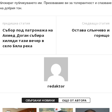
блокират публикуването им. Призоваваме ви за толерантност и спазване
на добрия тон.
предишна статия
Следваща статия
Събор под патронажа на
Остава слънчево и
Ахмед Доган събира
горещо
хиляди тази вечер в
село Бяла река
redaktor
СВЪРЗАНИ НОВИНИ
ОЩЕ ОТ АВТОРА