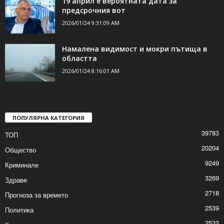
19 април е вероятната дата за
предсрочния вот
2026/01/24 9:31:09 AM
Намалена видимост и мокри пътища в
областта
2026/01/24 8:16:01 AM
ПОПУЛЯРНА КАТЕГОРИЯ
39783
ТОП
20204
Общество
9249
Криминале
3269
Здраве
2718
Прогноза за времето
2539
Политика
2532