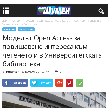
дом
Култура
Моделът Open Access за повишаване интереса към четенето и в
Университетската библиотека
КУЛТУРА
ОБЩЕСТВО
Моделът Open Access за
повишаване интереса към
четенето и в Университетската
библиотека
от
redaktor
-
2019/08/09 7:01:00 PM
0
Facebook
Twitter