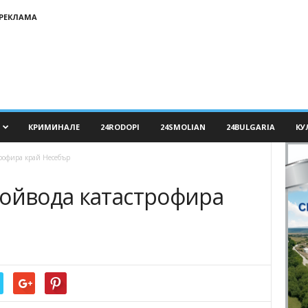
РЕКЛАМА
КРИМИНАЛЕ
24RODOPI
24SMOLIAN
24BULGARIA
КУ
трофира край Несебър
Войвода катастрофира