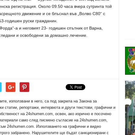
нска регистрация. Около 09.50 часа вчера сутринта той
асрещното движение и се блъснал във „Волво С80“ с
53-годишен руски гражданин.
Форда“-а и неговият 23- годишен спътник от Варна,
егледани и освободени за домашно лечение.
е, използвани в него, са под закрила на Закона за
ки статии, репортажи, интервюта и други текстови, графични и
обственост на 24shumen.com, освен, ако изрично е посочено
 материали само след писмено съгласие на 24shumen.com,
 към 24shumen.com. Използването на графични и видео
трого забранено. Нарушителите ще бъдат санкционирани с