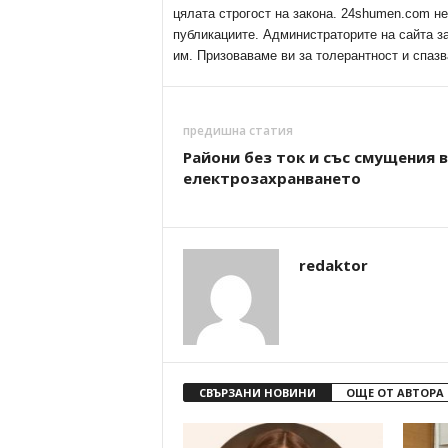
цялата строгост на закона. 24shumen.com н
публикациите. Администраторите на сайта з
им. Призоваваме ви за толерантност и спазв
предишна статия
Райони без ток и със смущения в
електрозахранването
redaktor
СВЪРЗАНИ НОВИНИ
ОЩЕ ОТ АВТОРА