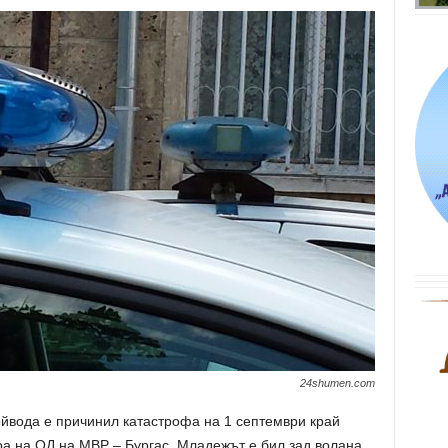
24shumen.com
йвода е причинил катастрофа на 1 септември край
а на ОД на МВР – Бургас. Младежът е бил зад волана