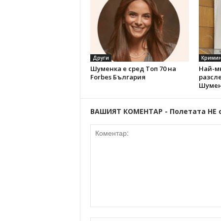
Други
Кримин
Шуменка е сред Топ 70 на
Най-м
Forbes България
разсл
Шумен
ВАШИЯТ КОМЕНТАР - Полетата НЕ 