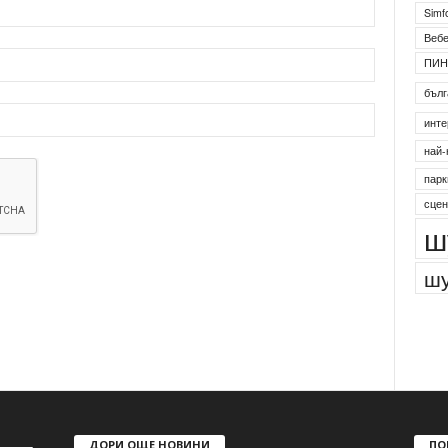
Simf
Веб
ПИН
бълг
инте
най-
парк
сцен
ш
шу
ДОРИ ОЩЕ НОВИНИ
ПО