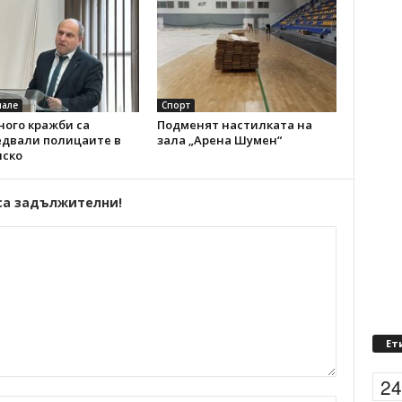
але
Спорт
ного кражби са
Подменят настилката на
едвали полицаите в
зала „Арена Шумен“
ско
са задължителни!
Ет
2