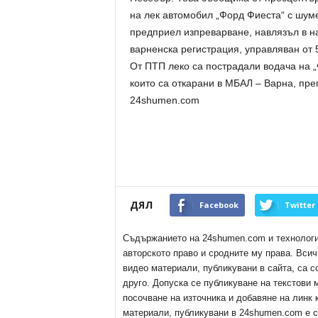
на лек автомобил „Форд Фиеста“ с шуме
предприел изпреварване, навлязъл в н
варненска регистрация, управляван от 
От ПТП леко са пострадали водача на „
които са откарани в МБАЛ – Варна, пр
24shumen.com
ДЯЛ
Facebook
Twitter
Съдържанието на 24shumen.com и технологиит
авторското право и сродните му права. Всич
видео материали, публикувани в сайта, са с
друго. Допуска се публикуване на текстови
посочване на източника и добавяне на линк
материали, публикувани в 24shumen.com е с