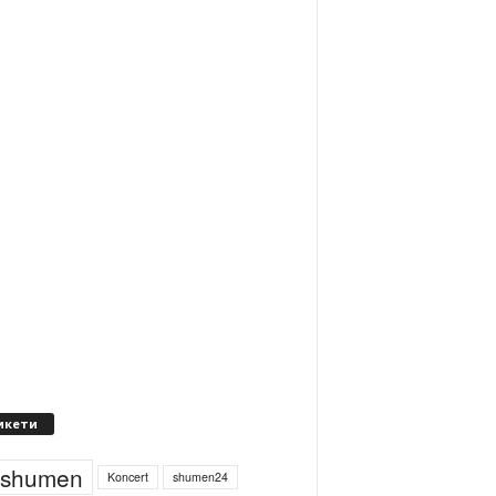
икети
4shumen
Koncert
shumen24