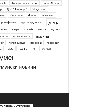
onieta
Агенция по заетостта
Васил Левски
ер
ДЛС "Паламара"
Менделсон
-код
Синя зона
Яворов
банкомат
деца
арски филми
д-р Нигяр Джафер
ресно
кадри
кражба
медия
музика
новини
новото
незаконна сеч
инг
питейна вода
проверки
професия
а
такса
театър
топ
футбол
умен
менски новини
ПУЛЯРНА КАТЕГОРИЯ