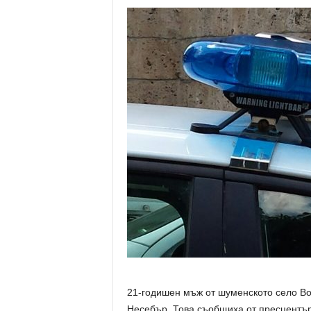
21-годишен мъж от шуменското село Во
Несебър. Това съобщиха от пресцентър