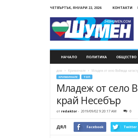
ЧЕТВЪРТЪК, ЯНУАРИ 22, 2026
КОНТАКТИ
24Shumen.COM
НАЧАЛО
ПОЛИТИКА
ОБЩЕСТВО
дом
Криминале
Младеж от село Войвода катас
КРИМИНАЛЕ
ТОП
Младеж от село 
край Несебър
от
redaktor
-
2019/09/02 9:20:17 AM
0
ДЯЛ
Facebook
Twitter