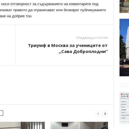
е носи отговорност за съдържанието на коментарите под
апазват правото да ограничават или блокират публикуването
ане на добрия тон.
Следваща статия
Триумф в Москва за учениците от
„Сава Доброплодни“