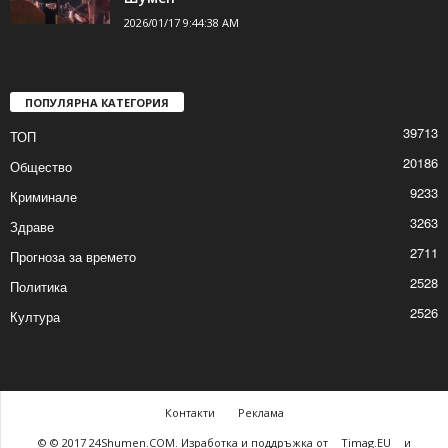
Спектакълът „Приказка за
сладкопойното магаре“ за децата в
Шумен
2026/01/17 9:44:38 AM
ПОПУЛЯРНА КАТЕГОРИЯ
39713
ТОП
20186
Общество
9233
Криминале
3263
Здраве
2711
Прогноза за времето
2528
Политика
2526
Култура