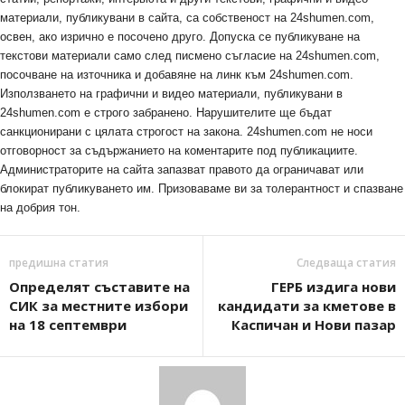
материали, публикувани в сайта, са собственост на 24shumen.com,
освен, ако изрично е посочено друго. Допуска се публикуване на
текстови материали само след писмено съгласие на 24shumen.com,
посочване на източника и добавяне на линк към 24shumen.com.
Използването на графични и видео материали, публикувани в
24shumen.com е строго забранено. Нарушителите ще бъдат
санкционирани с цялата строгост на закона. 24shumen.com не носи
отговорност за съдържанието на коментарите под публикациите.
Администраторите на сайта запазват правото да ограничават или
блокират публикуването им. Призоваваме ви за толерантност и спазване
на добрия тон.
предишна статия
Следваща статия
Определят съставите на
ГЕРБ издига нови
СИК за местните избори
кандидати за кметове в
на 18 септември
Каспичан и Нови пазар