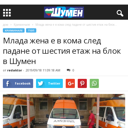
дом
Криминале
Млада жена е в кома след падане от шестия етаж на блок...
КРИМИНАЛЕ
ТОП
Млада жена е в кома след
падане от шестия етаж на блок
в Шумен
от
redaktor
-
2019/09/18 11:09:18 AM
0
Facebook
Twitter