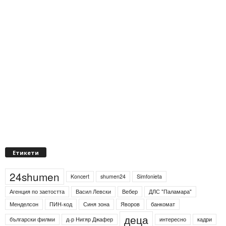
Етикети
24shumen
Koncert
shumen24
Simfonieta