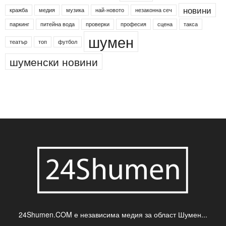
Агенция по заетостта
Васил Левски
Вебер
ДЛС "Паламара"
Менделсон
ПИН-код
Синя зона
Яворов
банкомат
деца
български филми
д-р Нигяр Джафер
интересно
кадри
новини
кражба
медия
музика
най-новото
незаконна сеч
паркинг
питейна вода
проверки
професия
сцена
такса
шумен
театър
топ
футбол
шуменски новини