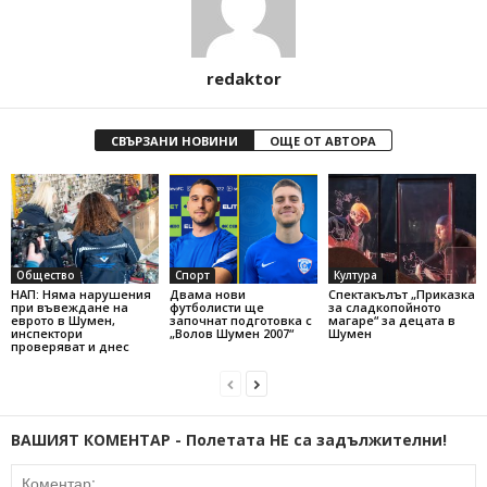
redaktor
СВЪРЗАНИ НОВИНИ
ОЩЕ ОТ АВТОРА
Общество
Спорт
Култура
НАП: Няма нарушения
Двама нови
Спектакълът „Приказка
при въвеждане на
футболисти ще
за сладкопойното
еврото в Шумен,
започнат подготовка с
магаре“ за децата в
инспектори
„Волов Шумен 2007“
Шумен
проверяват и днес
ВАШИЯТ КОМЕНТАР - Полетата НЕ са задължителни!