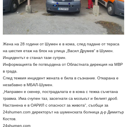
Жена на 28 години от Шумен е в кома, след падане от тераса
на шестия етаж на блок на улица „Васил Друмев“ в Шумен.
Инцидентът е станал тази сутрин.
Информацията бе потвърдена от Областната дирекция на МВР
в града.
След тежкия инцидент жената е била в съзнание. Откарана е
незабавно в МБАЛ-Шумен.
„Направен е скенер, пострадалата е в кома с тежка съчетана
травма. Има счупен таз, засегнати са мозъкът и белият дроб.
Настанена е в ОАРИЛ с опасност за живота“, съобщи за
24shumen.com директорът на шуменската болница д-р Димитър
Костов.
24shumen.com