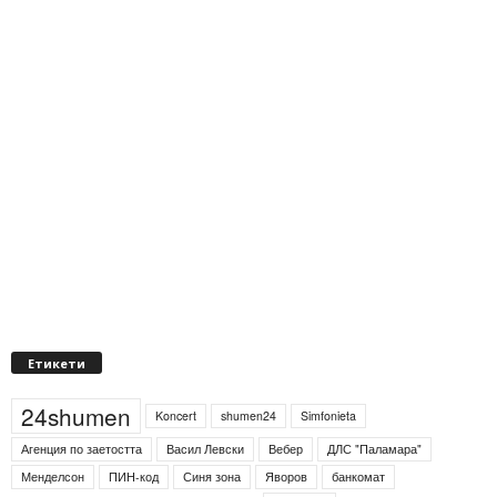
Етикети
24shumen
Koncert
shumen24
Simfonieta
Агенция по заетостта
Васил Левски
Вебер
ДЛС "Паламара"
Менделсон
ПИН-код
Синя зона
Яворов
банкомат