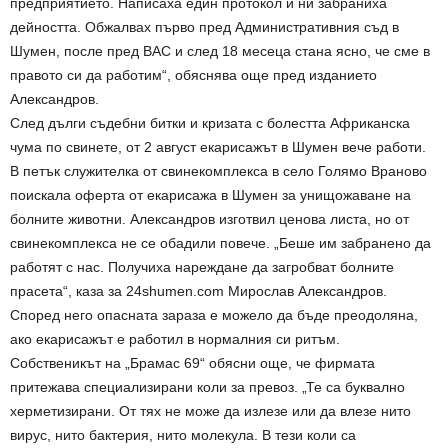
предприятието. Написаха един протокол и ни забраниха
дейността. Обжалвах първо пред Административния съд в
Шумен, после пред ВАС и след 18 месеца стана ясно, че сме в
правото си да работим“, обяснява още пред изданието
Александров.
След дълги съдебни битки и кризата с болестта Африканска
чума по свинете, от 2 август екарисажът в Шумен вече работи.
В петък служителка от свинекомплекса в село Голямо Враново
поискала оферта от екарисажа в Шумен за унищожаване на
болните животни. Александров изготвил ценова листа, но от
свинекомплекса не се обадили повече. „Беше им забранено да
работят с нас. Получиха нареждане да загробват болните
прасета“, каза за 24shumen.com Мирослав Александров.
Според него опасната зараза е можело да бъде преодоляна,
ако екарисажът е работил в нормалния си ритъм.
Собственикът на „Брамас 69“ обясни още, че фирмата
притежава специализирани коли за превоз. „Те са буквално
херметизирани. От тях не може да излезе или да влезе нито
вирус, нито бактерия, нито молекула. В тези коли са