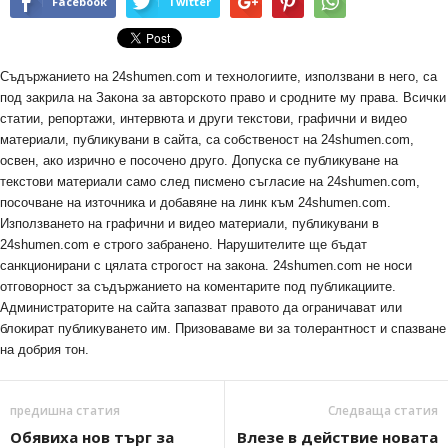
Facebook
Twitter
Съдържанието на 24shumen.com и технологиите, използвани в него, са
под закрила на Закона за авторското право и сродните му права. Всички
статии, репортажи, интервюта и други текстови, графични и видео
материали, публикувани в сайта, са собственост на 24shumen.com,
освен, ако изрично е посочено друго. Допуска се публикуване на
текстови материали само след писмено съгласие на 24shumen.com,
посочване на източника и добавяне на линк към 24shumen.com.
Използването на графични и видео материали, публикувани в
24shumen.com е строго забранено. Нарушителите ще бъдат
санкционирани с цялата строгост на закона. 24shumen.com не носи
отговорност за съдържанието на коментарите под публикациите.
Администраторите на сайта запазват правото да ограничават или
блокират публикуването им. Призоваваме ви за толерантност и спазване
на добрия тон.
предишна статия
Следваща статия
Обявиха нов търг за
Влезе в действие новата