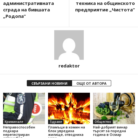
административната
техника на общинското
сграда на бившата
предприятие „Чистота“
„Родопа“
redaktor
СВЪРЗАНИ НОВИНИ
ОЩЕ ОТ АВТОРА
Криминале
Здраве
Общество
Неправоспособен
Пламъци в комин на
Най-добрият винар
подкара
блок увредиха
търсят за поредна
нерегистриран
жилище, отводниха
година в Осмар