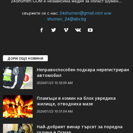
24Shumen.COM е независима медия за област Шумен...
свържете се с нас:
24shumen@gmail.com или
shumen_24@abv.bg
ДОРИ ОЩЕ НОВИНИ
Неправоспособен подкара нерегистриран
автомобил
2026/01/23 10:53:09 AM
Пламъци в комин на блок увредиха
жилище, отводниха мазе
2026/01/23 10:51:04 AM
Най-добрият винар търсят за поредна
година в Осмар