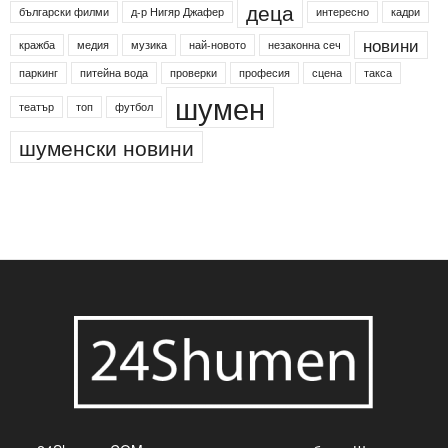
деца
български филми
д-р Нигяр Джафер
интересно
кадри
новини
кражба
медия
музика
най-новото
незаконна сеч
паркинг
питейна вода
проверки
професия
сцена
такса
шумен
театър
топ
футбол
шуменски новини