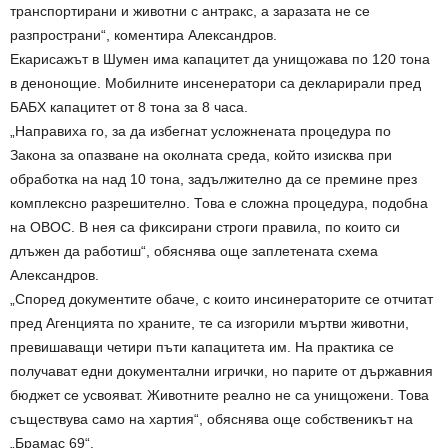
транспортирани и животни с антракс, а заразата не се
разпространи“, коментира Александров.
Екарисажът в Шумен има капацитет да унищожава по 120 тона
в денонощие. Мобилните инсенератори са декларирали пред
БАБХ капацитет от 8 тона за 8 часа.
„Направиха го, за да избегнат усложнената процедура по
Закона за опазване на околната среда, който изисква при
обработка на над 10 тона, задължително да се премине през
комплексно разрешително. Това е сложна процедура, подобна
на ОВОС. В нея са фиксирани строги правила, по които си
длъжен да работиш“, обяснява още заплетената схема
Александров.
„Според документите обаче, с които инсинераторите се отчитат
пред Агенцията по храните, те са изгорили мъртви животни,
превишаващи четири пъти капацитета им. На практика се
получават едни документални игрички, но парите от държавния
бюджет се усвояват. Животните реално не са унищожени. Това
съществува само на хартия“, обяснява още собственикът на
„Брамас 69“.