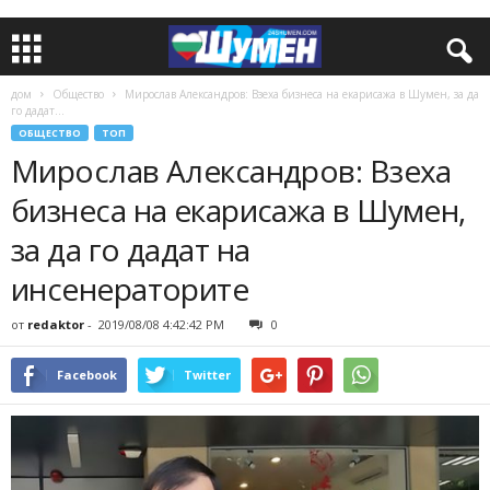
дом
Общество
Мирослав Александров: Взеха бизнеса на екарисажа в Шумен, за да
го дадат...
ОБЩЕСТВО
ТОП
Мирослав Александров: Взеха
бизнеса на екарисажа в Шумен,
за да го дадат на
инсенераторите
от
redaktor
-
2019/08/08 4:42:42 PM
0
Facebook
Twitter