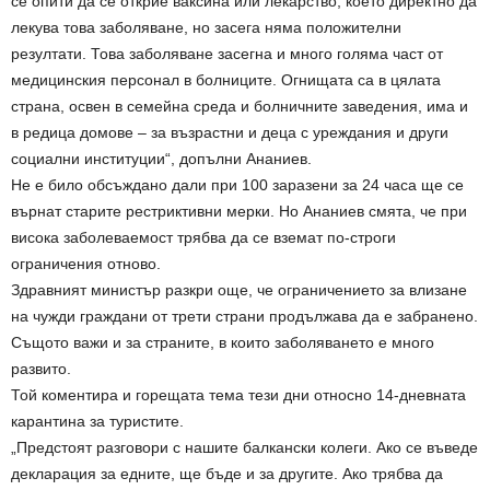
се опити да се открие ваксина или лекарство, което директно да
лекува това заболяване, но засега няма положителни
резултати. Това заболяване засегна и много голяма част от
медицинския персонал в болниците. Огнищата са в цялата
страна, освен в семейна среда и болничните заведения, има и
в редица домове – за възрастни и деца с уреждания и други
социални институции“, допълни Ананиев.
Не е било обсъждано дали при 100 заразени за 24 часа ще се
върнат старите рестриктивни мерки. Но Ананиев смята, че при
висока заболеваемост трябва да се вземат по-строги
ограничения отново.
Здравният министър разкри още, че ограничението за влизане
на чужди граждани от трети страни продължава да е забранено.
Същото важи и за страните, в които заболяването е много
развито.
Той коментира и горещата тема тези дни относно 14-дневната
карантина за туристите.
„Предстоят разговори с нашите балкански колеги. Ако се въведе
декларация за едните, ще бъде и за другите. Ако трябва да