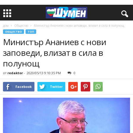
дом
Общество
Министър Ананиев с нови заповеди, влизат в сила в полунощ
ОБЩЕСТВО
ТОП
Министър Ананиев с нови
заповеди, влизат в сила в
полунощ
от
redaktor
-
2020/05/13 9:10:35 PM
0
Facebook
Twitter