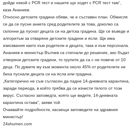
дойде някой с PCR тест и нашите ще ходят с PCR тест там“,
каза Ананиев.
Относно детските градини обяви, че е съставен план. Обмисля
се да се пусне анкета сред родителите за това, доколко са
склонни да пуснат децата си на детска градина. Ще се въведе и
алгоритъм за отваряне детските градини и ясли. Ще има
изисквания както към родители и децата, така и към персонала.
Ананиев и министър Вълчев са стигнали до решение, ако бъдат
отворени детските градини, то групите да са с не повече от 10
деца. По думите му към момента около 45% от родителите не
биха пуснали децата си на ясла или градина.
„Категорично не съм съгласен да падне 14-дневната карантина,
заради периода, в който трябва да се изчисти тялото от този
вирус. Съгласно заповедта, която ще видите, 14-дневната
карантина остава“, заяви той.
Очаквайте подробности, касаещи заповедите на здравния
министър!
24shumen.com