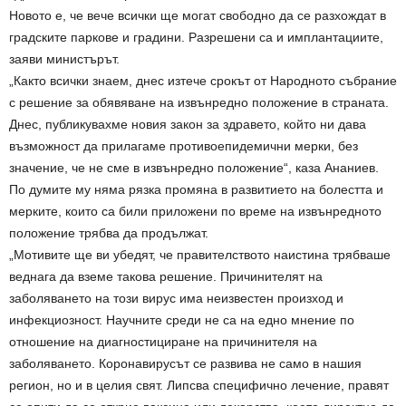
Новото е, че вече всички ще могат свободно да се разхождат в
градските паркове и градини. Разрешени са и имплантациите,
заяви министърът.
„Както всички знаем, днес изтече срокът от Народното събрание
с решение за обявяване на извънредно положение в страната.
Днес, публикувахме новия закон за здравето, който ни дава
възможност да прилагаме противоепидемични мерки, без
значение, че не сме в извънредно положение“, каза Ананиев.
По думите му няма рязка промяна в развитието на болестта и
мерките, които са били приложени по време на извънредното
положение трябва да продължат.
„Мотивите ще ви убедят, че правителството наистина трябваше
веднага да вземе такова решение. Причинителят на
заболяването на този вирус има неизвестен произход и
инфекциозност. Научните среди не са на едно мнение по
отношение на диагностициране на причинителя на
заболяването. Коронавирусът се развива не само в нашия
регион, но и в целия свят. Липсва специфично лечение, правят