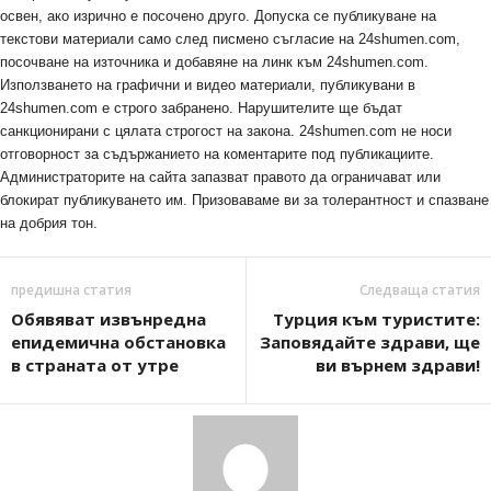
освен, ако изрично е посочено друго. Допуска се публикуване на
текстови материали само след писмено съгласие на 24shumen.com,
посочване на източника и добавяне на линк към 24shumen.com.
Използването на графични и видео материали, публикувани в
24shumen.com е строго забранено. Нарушителите ще бъдат
санкционирани с цялата строгост на закона. 24shumen.com не носи
отговорност за съдържанието на коментарите под публикациите.
Администраторите на сайта запазват правото да ограничават или
блокират публикуването им. Призоваваме ви за толерантност и спазване
на добрия тон.
предишна статия
Следваща статия
Обявяват извънредна
Турция към туристите:
епидемична обстановка
Заповядайте здрави, ще
в страната от утре
ви върнем здрави!