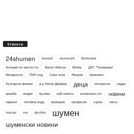
Етикети
24shumen
Koncert
shumen24
Simfonieta
Агенция по заетостта
Васил Левски
Вебер
ДЛС "Паламара"
Менделсон
ПИН-код
Синя зона
Яворов
банкомат
деца
български филми
д-р Нигяр Джафер
интересно
кадри
новини
кражба
медия
музика
най-новото
незаконна сеч
паркинг
питейна вода
проверки
професия
сцена
такса
шумен
театър
топ
футбол
шуменски новини