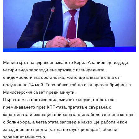
Министърът на здравеопазването Кирил Ананиев ще издаде
четири вида заповеди във връзка с извънредната
епидемиологична обстановка, които ще влязат в сила от
полунощ на 14 май. Това обяви той на извънреден брифинг в
Министерския съвет преди минути.
Първата е за противоепидемичните мерки, втората за
преминаването през КПП-тата, третата е свързана с
карантината и изолация при хората със заболяване или контакт
с болни хора, а четвъртата заповед е какво ще работи и кои
заведения ще продължат да не функционират“, обясни
здравният министър.