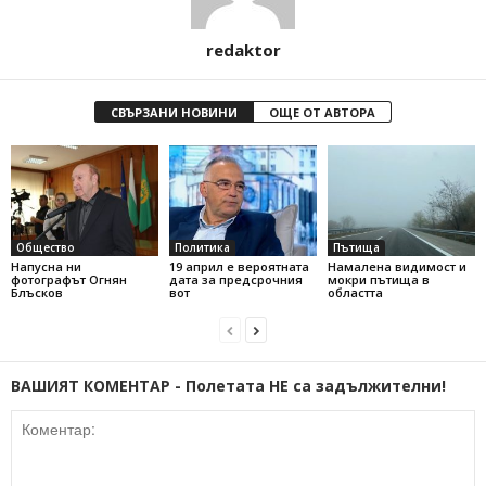
redaktor
СВЪРЗАНИ НОВИНИ
ОЩЕ ОТ АВТОРА
Общество
Политика
Пътища
Напусна ни
19 април е вероятната
Намалена видимост и
фотографът Огнян
дата за предсрочния
мокри пътища в
Блъсков
вот
областта
ВАШИЯТ КОМЕНТАР - Полетата НЕ са задължителни!