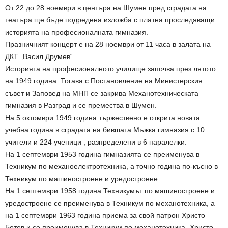
От 22 до 28 ноември в центъра на Шумен пред сградата на
театъра ще бъде подредена изложба с платна проследяващи
историята на професионалната гимназия.
Празничният концерт е на 28 ноември от 11 часа в залата на
ДКТ „Васил Друмев“.
Историята на професионалното училище започва през лятото
на 1949 година. Тогава с Постановление на Министерския
съвет и Заповед на МНП се закрива Механотехническата
гимназия в Разград и се премества в Шумен.
На 5 октомври 1949 година тържествено е открита новата
учебна година в сградата на бившата Мъжка гимназия с 10
учители и 224 ученици , разпределени в 6 паралелки.
На 1 септември 1953 година гимназията се преименува в
Техникум по механоелектротехника, а точно година по-късно в
Техникум по машиностроене и уредостроене.
На 1 септември 1958 година Техникумът по машиностроене и
уредостроене се преименува в Техникум по механотехника, а
на 1 септември 1963 година приема за свой патрон Христо
Ботев и се преименува в Техникум по механотехника „Христо