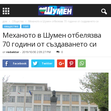
дом
Общество
Механото в Шумен отбелязва 70 години от създаването си
ОБЩЕСТВО
ТОП
Механото в Шумен отбелязва
70 години от създаването си
от
redaktor
-
2019/10/30 2:09:27 PM
0
Facebook
Twitter