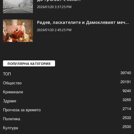
2026/01/20 4:03:44 PM
Валежи от дъжд и сняг утре, шофьорите
да тръгват с коли...
2026/01/20 3:37:25 PM
Радев, ласкателите и Дамоклевият меч…
2026/01/20 2:45:25 PM
ПОПУЛЯРНА КАТЕГОРИЯ
39740
ТОП
20191
Общество
9240
Криминале
3265
Здраве