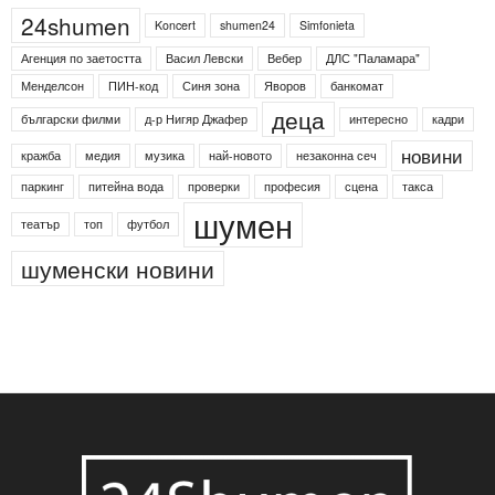
Етикети
24shumen
Koncert
shumen24
Simfonieta
Агенция по заетостта
Васил Левски
Вебер
ДЛС "Паламара"
Менделсон
ПИН-код
Синя зона
Яворов
банкомат
деца
български филми
д-р Нигяр Джафер
интересно
кадри
новини
кражба
медия
музика
най-новото
незаконна сеч
паркинг
питейна вода
проверки
професия
сцена
такса
шумен
театър
топ
футбол
шуменски новини