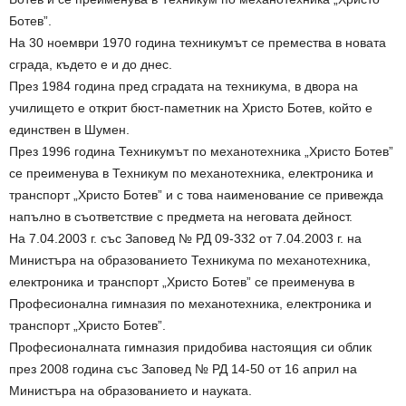
Ботев”.
На 30 ноември 1970 година техникумът се премества в новата
сграда, където е и до днес.
През 1984 година пред сградата на техникума, в двора на
училището е открит бюст-паметник на Христо Ботев, който е
единствен в Шумен.
През 1996 година Техникумът по механотехника „Христо Ботев”
се преименува в Техникум по механотехника, електроника и
транспорт „Христо Ботев” и с това наименование се привежда
напълно в съответствие с предмета на неговата дейност.
На 7.04.2003 г. със Заповед № РД 09-332 от 7.04.2003 г. на
Министъра на образованието Техникума по механотехника,
електроника и транспорт „Христо Ботев” се преименува в
Професионална гимназия по механотехника, електроника и
транспорт „Христо Ботев”.
Професионалната гимназия придобива настоящия си облик
през 2008 година със Заповед № РД 14-50 от 16 април на
Министъра на образованието и науката.