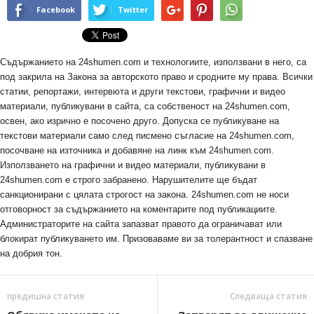
Facebook
Twitter
Съдържанието на 24shumen.com и технологиите, използвани в него, са
под закрила на Закона за авторското право и сродните му права. Всички
статии, репортажи, интервюта и други текстови, графични и видео
материали, публикувани в сайта, са собственост на 24shumen.com,
освен, ако изрично е посочено друго. Допуска се публикуване на
текстови материали само след писмено съгласие на 24shumen.com,
посочване на източника и добавяне на линк към 24shumen.com.
Използването на графични и видео материали, публикувани в
24shumen.com е строго забранено. Нарушителите ще бъдат
санкционирани с цялата строгост на закона. 24shumen.com не носи
отговорност за съдържанието на коментарите под публикациите.
Администраторите на сайта запазват правото да ограничават или
блокират публикуването им. Призоваваме ви за толерантност и спазване
на добрия тон.
предишна статия
Следваща статия