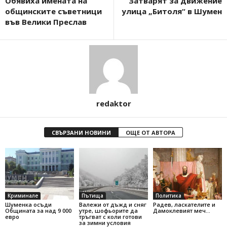
Обявиха имената на
Затварят за движение
общинските съветници
улица „Битоля“ в Шумен
във Велики Преслав
redaktor
СВЪРЗАНИ НОВИНИ
ОЩЕ ОТ АВТОРА
Криминале
Пътища
Политика
Шуменка осъди
Валежи от дъжд и сняг
Радев, ласкателите и
Общината за над 9 000
утре, шофьорите да
Дамоклевият меч…
евро
тръгват с коли готови
за зимни условия