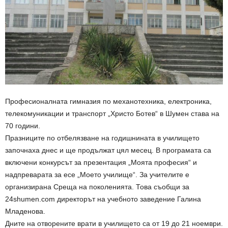
Професионалната гимназия по механотехника, електроника,
телекомуникации и транспорт „Христо Ботев“ в Шумен става на
70 години.
Празниците по отбелязване на годишнината в училището
започнаха днес и ще продължат цял месец. В програмата са
включени конкурсът за презентация „Моята професия“ и
надпреварата за есе „Моето училище“. За учителите е
организирана Среща на поколенията. Това съобщи за
24shumen.com директорът на учебното заведение Галина
Младенова.
Дните на отворените врати в училището са от 19 до 21 ноември.