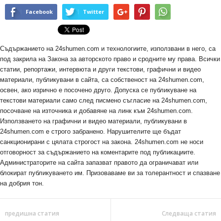
Facebook
Twitter
Съдържанието на 24shumen.com и технологиите, използвани в него, са
под закрила на Закона за авторското право и сродните му права. Всички
статии, репортажи, интервюта и други текстови, графични и видео
материали, публикувани в сайта, са собственост на 24shumen.com,
освен, ако изрично е посочено друго. Допуска се публикуване на
текстови материали само след писмено съгласие на 24shumen.com,
посочване на източника и добавяне на линк към 24shumen.com.
Използването на графични и видео материали, публикувани в
24shumen.com е строго забранено. Нарушителите ще бъдат
санкционирани с цялата строгост на закона. 24shumen.com не носи
отговорност за съдържанието на коментарите под публикациите.
Администраторите на сайта запазват правото да ограничават или
блокират публикуването им. Призоваваме ви за толерантност и спазване
на добрия тон.
предишна статия
Следваща статия