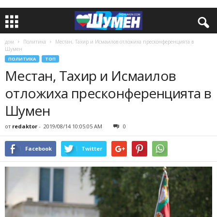
дом
Политика
Местан, Тахир и Исмаилов отложиха пресконференцията в
Шумен
ПОЛИТИКА
ТОП
Местан, Тахир и Исмаилов
отложиха пресконференцията в
Шумен
от
redaktor
-
2019/08/14 10:05:05 AM
0
Facebook
Twitter