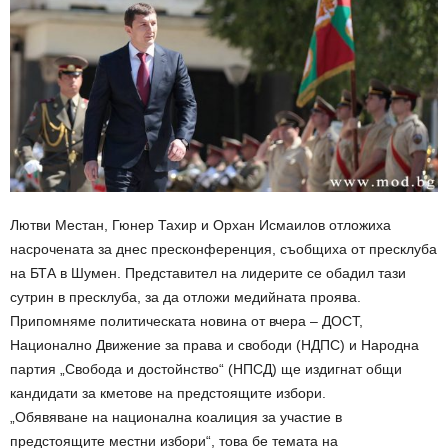
Лютви Местан, Гюнер Тахир и Орхан Исмаилов отложиха
насрочената за днес пресконференция, съобщиха от пресклуба
на БТА в Шумен. Представител на лидерите се обадил тази
сутрин в пресклуба, за да отложи медийната проява.
Припомняме политическата новина от вчера – ДОСТ,
Национално Движение за права и свободи (НДПС) и Народна
партия „Свобода и достойнство“ (НПСД) ще издигнат общи
кандидати за кметове на предстоящите избори.
„Обявяване на национална коалиция за участие в
предстоящите местни избори“, това бе темата на