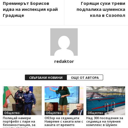
Премиерът Борисов
Горящи сухи треви
идва на инспекция край
подпалиха шуменска
Градище
кола в Созопол
redaktor
СВЪРЗАНИ НОВИНИ
ОЩЕ ОТ АВТОРА
Общество
Общество
Общество
Полицай намери
ОбЗор на седмицата:
Над 300 посещения за
портфейл с пари на
Навреме с каката или с
седмица на плувния
бензиностанция, за
каката от времето
комплекс в Шумен