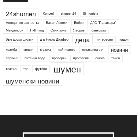
Етикети
24shumen
Koncert
shumen24
Simfonieta
Агенция по заетостта
Васил Левски
Вебер
ДЛС "Паламара"
Менделсон
ПИН-код
Синя зона
Яворов
банкомат
деца
български филми
д-р Нигяр Джафер
интересно
кадри
новини
кражба
медия
музика
най-новото
незаконна сеч
паркинг
питейна вода
проверки
професия
сцена
такса
шумен
театър
топ
футбол
шуменски новини