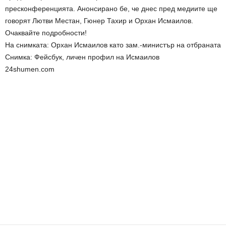
пресконференцията. Анонсирано бе, че днес пред медиите ще
говорят Лютви Местан, Гюнер Тахир и Орхан Исмаилов.
Очаквайте подробности!
На снимката: Орхан Исмаилов като зам.-министър на отбраната
Снимка: Фейсбук, личен профил на Исмаилов
24shumen.com