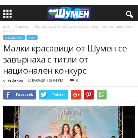
дом
Общество
Малки красавици от Шумен се завърнаха с титли от национален
конкурс
ОБЩЕСТВО
ТОП
Малки красавици от Шумен се
завърнаха с титли от
национален конкурс
от
redaktor
-
2019/09/28 4:58:04 PM
0
Facebook
Twitter