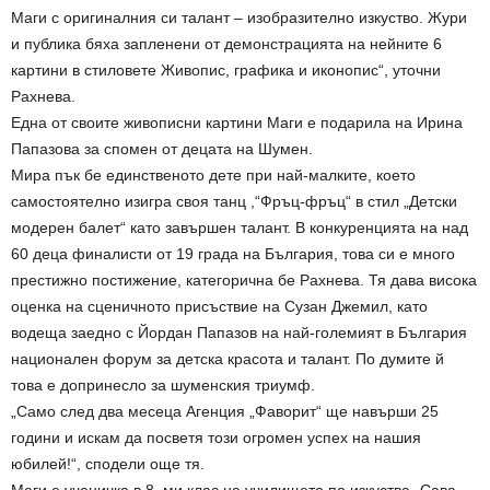
Маги с оригиналния си талант – изобразително изкуство. Жури
и публика бяха запленени от демонстрацията на нейните 6
картини в стиловете Живопис, графика и иконопис“, уточни
Рахнева.
Една от своите живописни картини Маги е подарила на Ирина
Папазова за спомен от децата на Шумен.
Мира пък бе единственото дете при най-малките, което
самостоятелно изигра своя танц ,“Фръц-фръц“ в стил „Детски
модерен балет“ като завършен талант. В конкуренцията на над
60 деца финалисти от 19 града на България, това си е много
престижно постижение, категорична бе Рахнева. Тя дава висока
оценка на сценичното присъствие на Сузан Джемил, като
водеща заедно с Йордан Папазов на най-големият в България
национален форум за детска красота и талант. По думите й
това е допринесло за шуменския триумф.
„Само след два месеца Агенция „Фаворит“ ще навърши 25
години и искам да посветя този огромен успех на нашия
юбилей!“, сподели още тя.
Маги е ученичка в 8–ми клас на училището по изкуства „Сава