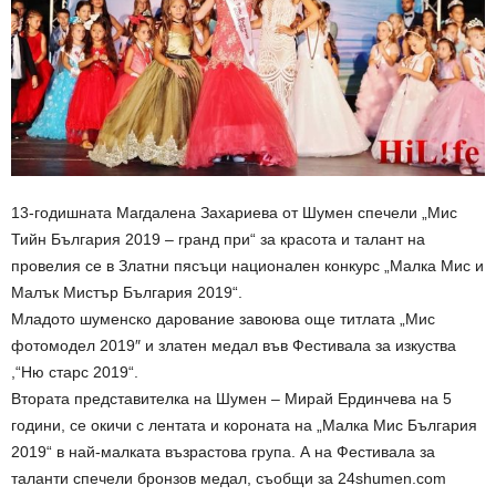
13-годишната Магдалена Захариева от Шумен спечели „Мис
Тийн България 2019 – гранд при“ за красота и талант на
провелия се в Златни пясъци национален конкурс „Малка Мис и
Малък Мистър България 2019“.
Младото шуменско дарование завоюва още титлата „Мис
фотомодел 2019″ и златен медал във Фестивала за изкуства
,“Ню старс 2019“.
Втората представителка на Шумен – Мирай Ердинчева на 5
години, се окичи с лентата и короната на „Малка Мис България
2019“ в най-малката възрастова група. А на Фестивала за
таланти спечели бронзов медал, съобщи за 24shumen.com