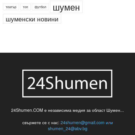
шумен
театър
топ
футбол
шуменски новини
24Shumen.COM е независима медия за област Шумен...
свържете се с нас:
24shumen@gmail.com или
shumen_24@abv.bg