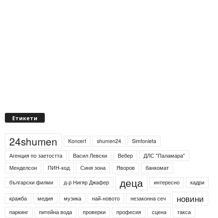
Етикети
24shumen
Koncert
shumen24
Simfonieta
Агенция по заетостта
Васил Левски
Вебер
ДЛС "Паламара"
Менделсон
ПИН-код
Синя зона
Яворов
банкомат
деца
български филми
д-р Нигяр Джафер
интересно
кадри
новини
кражба
медия
музика
най-новото
незаконна сеч
паркинг
питейна вода
проверки
професия
сцена
такса