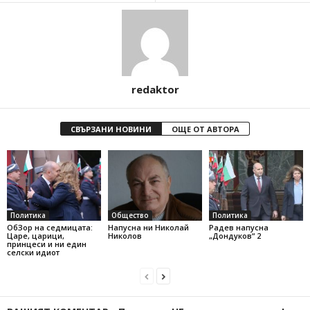
redaktor
СВЪРЗАНИ НОВИНИ
ОЩЕ ОТ АВТОРА
Политика
Общество
Политика
ОбЗор на седмицата:
Напусна ни Николай
Радев напусна
Царе, царици,
Николов
„Дондуков“ 2
принцеси и ни един
селски идиот