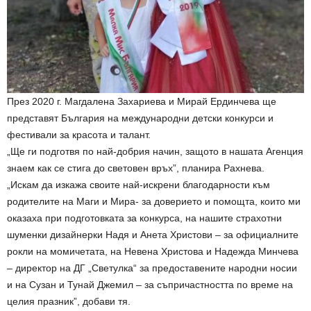
През 2020 г. Магдалена Захариева и Мирай Ердинчева ще
представят България на международни детски конкурси и
фестивали за красота и талант.
„Ще ги подготвя по най-добрия начин, защото в нашата Агенция
знаем как се стига до световен връх”, планира Рахнева.
„Искам да изкажа своите най-искрени благодарности към
родителите на Маги и Мира- за доверието и помощта, които ми
оказаха при подготовката за конкурса, на нашите страхотни
шуменки дизайнерки Надя и Анета Христови – за официалните
рокли на момичетата, на Невена Христова и Надежда Минчева
– директор на ДГ „Светулка“ за предоставените народни носии
и на Сузан и Тунай Джемил – за съпричастността по време на
целия празник”, добави тя.