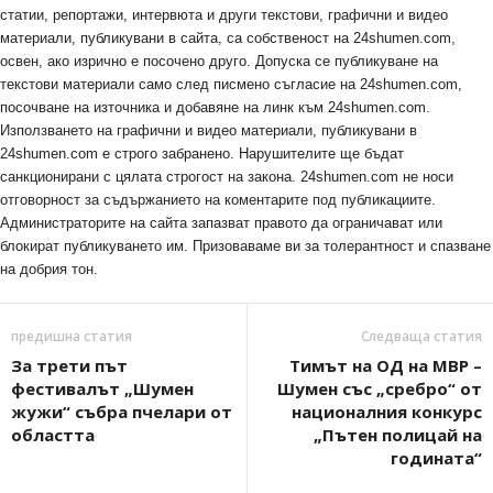
статии, репортажи, интервюта и други текстови, графични и видео
материали, публикувани в сайта, са собственост на 24shumen.com,
освен, ако изрично е посочено друго. Допуска се публикуване на
текстови материали само след писмено съгласие на 24shumen.com,
посочване на източника и добавяне на линк към 24shumen.com.
Използването на графични и видео материали, публикувани в
24shumen.com е строго забранено. Нарушителите ще бъдат
санкционирани с цялата строгост на закона. 24shumen.com не носи
отговорност за съдържанието на коментарите под публикациите.
Администраторите на сайта запазват правото да ограничават или
блокират публикуването им. Призоваваме ви за толерантност и спазване
на добрия тон.
предишна статия
Следваща статия
За трети път
Тимът на ОД на МВР –
фестивалът „Шумен
Шумен със „сребро“ от
жужи“ събра пчелари от
националния конкурс
областта
„Пътен полицай на
годината“