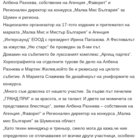
Албена Рахнева, собственик на Агенция „Фаворит” и
Регионален директор на конкурса „Малка Мис България” за
Шумен и региона.
Национален организатор на 17-тото издание и притежател на
марката „Малка Мис и Мистър България“ е Агенция
„Интерсаунд“ ЕООД с президент Ирина Папазова. А Фестивалът
за изкуства „Ню старс“ бе проведен за 8-ми път.
Домакин на събитието бе луксозният комплекс „Аргищ партез“.
Хореографията на отделните турове бе дело на Албена
Рахнева и Мартин Желев,който бе и режисьор на цялото
събитие. А Мариета Славчева бе дизайнерът на униформите на
конкурса.
„Много съм доволна от нашето участие. За първи път печелим
„ГРАНД ПРИ“ и за красота, и за талант. И двете ни момичета се
представиха блестящо“, заяви Албена Рахнева – собственик на
Агенция „Фаворит“ и Регионален директор на конкурса „Малка
мис България” за Шуменска област.
„Като техен мениджър и треньор, смело мога да кажа,че ние
определено се отличавахме от всички други участници, особено