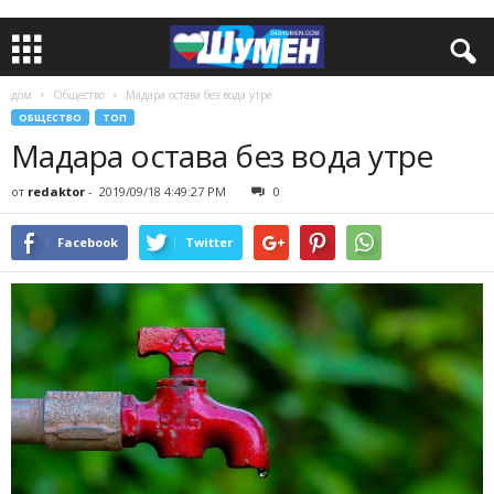
дом
Общество
Мадара остава без вода утре
ОБЩЕСТВО
ТОП
Мадара остава без вода утре
от
redaktor
-
2019/09/18 4:49:27 PM
0
Facebook
Twitter