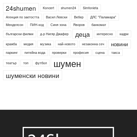
24shumen
Koncert
shumen24
Simfonieta
Агенция по заетостта
Васил Левски
Вебер
ДЛС "Паламара"
Менделсон
ПИН-код
Синя зона
Яворов
банкомат
деца
български филми
д-р Нигяр Джафер
интересно
кадри
новини
кражба
медия
музика
най-новото
незаконна сеч
паркинг
питейна вода
проверки
професия
сцена
такса
шумен
театър
топ
футбол
шуменски новини