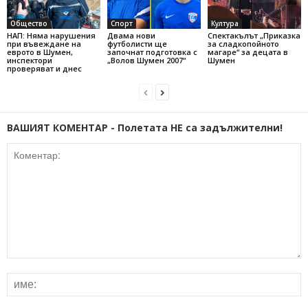
Общество
Спорт
Култура
НАП: Няма нарушения
Двама нови
Спектакълът „Приказка
при въвеждане на
футболисти ще
за сладкопойното
еврото в Шумен,
започнат подготовка с
магаре“ за децата в
инспектори
„Волов Шумен 2007“
Шумен
проверяват и днес
ВАШИЯТ КОМЕНТАР - Полетата НЕ са задължителни!