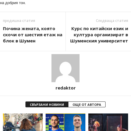
на добрия тон.
предишна статия
Следваща статия
Почина жената, която
Курс по китайски език и
скочи от шестия етаж на
култура организират в
блок в Шумен
Шуменския университет
redaktor
СВЪРЗАНИ НОВИНИ
ОЩЕ ОТ АВТОРА