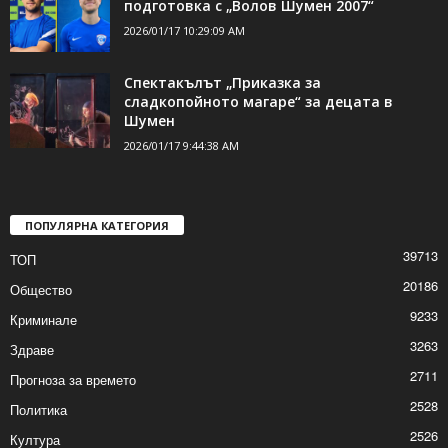
подготовка с „Волов Шумен 2007“
2026/01/17 10:29:09 AM
Спектакълът „Приказка за
сладкопойното магаре“ за децата в
Шумен
2026/01/17 9:44:38 AM
ПОПУЛЯРНА КАТЕГОРИЯ
39713
ТОП
20186
Общество
9233
Криминале
3263
Здраве
2711
Прогноза за времето
2528
Политика
2526
Култура