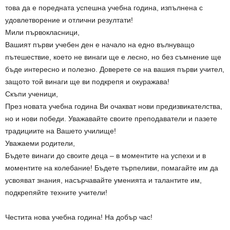
това да е поредната успешна учебна година, изпълнена с
удовлетворение и отлични резултати!
Мили първокласници,
Вашият първи учебен ден е начало на едно вълнуващо
пътешествие, което не винаги ще е лесно, но без съмнение ще
бъде интересно и полезно. Доверете се на вашия първи учител,
защото той винаги ще ви подкрепя и окуражава!
Скъпи ученици,
През новата учебна година Ви очакват нови предизвикателства,
но и нови победи. Уважавайте своите преподаватели и пазете
традициите на Вашето училище!
Уважаеми родители,
Бъдете винаги до своите деца – в моментите на успехи и в
моментите на колебание! Бъдете търпеливи, помагайте им да
усвояват знания, насърчавайте уменията и талантите им,
подкрепяйте техните учители!
Честита нова учебна година! На добър час!