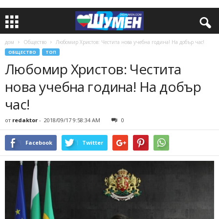
дом
Общество
Любомир Христов: Честита нова учебна година! На добър час!
ОБЩЕСТВО
ТОП
Любомир Христов: Честита
нова учебна година! На добър
час!
от
redaktor
-
2018/09/17 9:58:34 AM
0
Facebook
Twitter