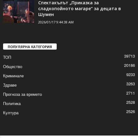
подготовка с „Волов Шумен 2007“
2026/01/17 10:29:09 AM
Спектакълът „Приказка за
сладкопойното магаре“ за децата в
Шумен
2026/01/17 9:44:38 AM
ПОПУЛЯРНА КАТЕГОРИЯ
39713
ТОП
20186
Общество
9233
Криминале
3263
Здраве
2711
Прогноза за времето
2528
Политика