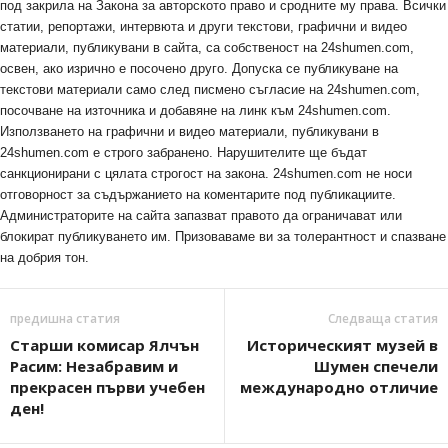
под закрила на Закона за авторското право и сродните му права. Всички
статии, репортажи, интервюта и други текстови, графични и видео
материали, публикувани в сайта, са собственост на 24shumen.com,
освен, ако изрично е посочено друго. Допуска се публикуване на
текстови материали само след писмено съгласие на 24shumen.com,
посочване на източника и добавяне на линк към 24shumen.com.
Използването на графични и видео материали, публикувани в
24shumen.com е строго забранено. Нарушителите ще бъдат
санкционирани с цялата строгост на закона. 24shumen.com не носи
отговорност за съдържанието на коментарите под публикациите.
Администраторите на сайта запазват правото да ограничават или
блокират публикуването им. Призоваваме ви за толерантност и спазване
на добрия тон.
предишна статия
Следваща статия
Старши комисар Ялчън
Историческият музей в
Расим: Незабравим и
Шумен спечели
прекрасен първи учебен
международно отличие
ден!