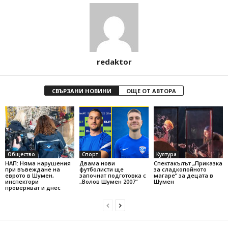
redaktor
СВЪРЗАНИ НОВИНИ
ОЩЕ ОТ АВТОРА
Общество
Спорт
Култура
НАП: Няма нарушения
Двама нови
Спектакълът „Приказка
при въвеждане на
футболисти ще
за сладкопойното
еврото в Шумен,
започнат подготовка с
магаре“ за децата в
инспектори
„Волов Шумен 2007“
Шумен
проверяват и днес