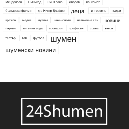
24shumen
Koncert
shumen24
Simfonieta
Агенция по заетостта
Васил Левски
Вебер
ДЛС "Паламара"
Менделсон
ПИН-код
Синя зона
Яворов
банкомат
деца
български филми
д-р Нигяр Джафер
интересно
кадри
новини
кражба
медия
музика
най-новото
незаконна сеч
паркинг
питейна вода
проверки
професия
сцена
такса
шумен
театър
топ
футбол
шуменски новини